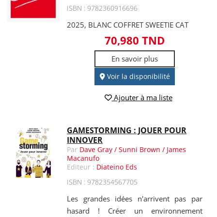
ISBN : 9782360916696
2025, BLANC COFFRET SWEETIE CAT
70,980 TND
En savoir plus
Voir la disponibilité
Ajouter à ma liste
GAMESTORMING : JOUER POUR
INNOVER
Par
Dave Gray / Sunni Brown / James
Macanufo
Editeur :
Diateino Eds
ISBN : 9782354567705
Les grandes idées n'arrivent pas par
hasard ! Créer un environnement