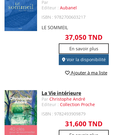
Par
Editeur :
Aubanel
ISBN : 9782700603217
LE SOMMEIL
37,050 TND
En savoir plus
Voir la disponibilité
Ajouter à ma liste
La Vie intérieure
Par
Christophe André
Editeur :
Collection Proche
ISBN : 9782493909879
31,600 TND
En savoir plus