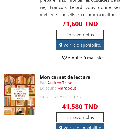
préparer à surmonter les obstacles de la
vie, François Lelord vous donne ses
meilleurs conseils et recommandations.
71,600 TND
En savoir plus
Voir la disponibilité
Ajouter à ma liste
Mon carnet de lecture
Par
Audrey Tribot
Editeur :
Marabout
ISBN : 9782501190992
41,580 TND
En savoir plus
Voir la disponibilité