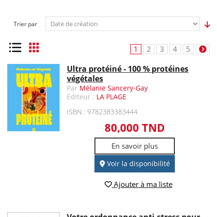
Trier par
Liste
Grille
1
2
3
4
5
Ultra protéiné - 100 % protéines
végétales
Par
Mélanie Sancery-Gay
Editeur :
LA PLAGE
ISBN : 9782383383444
80,000 TND
En savoir plus
Voir la disponibilité
Ajouter à ma liste