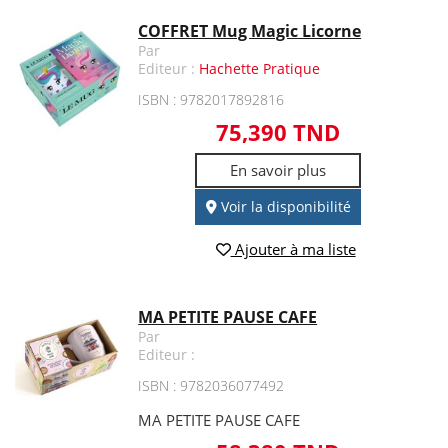
COFFRET Mug Magic Licorne
Par
Editeur :
Hachette Pratique
ISBN : 9782017892816
75,390 TND
En savoir plus
Voir la disponibilité
Ajouter à ma liste
MA PETITE PAUSE CAFE
Par
Editeur :
ISBN : 9782036077492
MA PETITE PAUSE CAFE