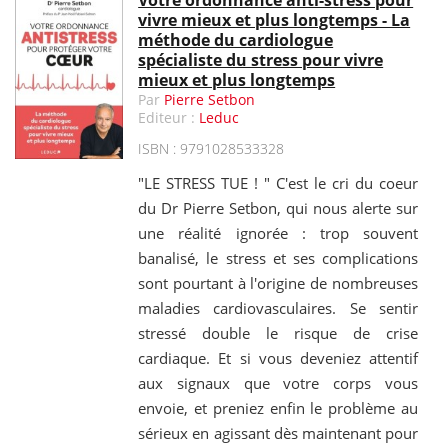
Votre ordonnance anti-stress pour
vivre mieux et plus longtemps - La
méthode du cardiologue
spécialiste du stress pour vivre
mieux et plus longtemps
Par
Pierre Setbon
Editeur :
Leduc
ISBN : 9791028533328
"LE STRESS TUE ! " C'est le cri du coeur
du Dr Pierre Setbon, qui nous alerte sur
une réalité ignorée : trop souvent
banalisé, le stress et ses complications
sont pourtant à l'origine de nombreuses
maladies cardiovasculaires. Se sentir
stressé double le risque de crise
cardiaque. Et si vous deveniez attentif
aux signaux que votre corps vous
envoie, et preniez enfin le problème au
sérieux en agissant dès maintenant pour