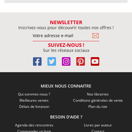
NEWSLETTER
Inscrivez-vous pour découvrir toutes nos offres !
SUIVEZ-NOUS !
Sur les réseaux sociaux
MIEUX NOUS CONNAITRE
Qui sommes-nous ?
Nos librairies
Meilleures ventes
Conditions générales de vente
Délais de livraison
Plan du site
BESOIN D'AIDE ?
Agenda des rencontres
Livres par auteur
Commander un livre
Contact