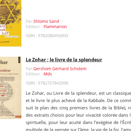
Par
Shlomo Sand
Editeur :
Flammarion
ISBN : 9782080456892
Le Zohar ; le livre de la splendeur
Par
Gershom Gerhard Scholem
Editeur :
Mds
ISBN : 9782757842096
Le Zohar, ou Livre de la splendeur, est un classique
et le livre le plus achevé de la Kabbale. De ce comm
suit le plan des cinq premiers livres de la Bible),
des extraits choisis pour leur vivacité colorée dans l
spirituelle, pour leur acuité dans l'exégèse de l'Écri
multiple de la pensée sur l'âme, la vie de la foi, l'