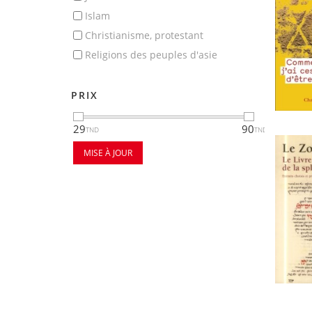
islam
christianisme, protestant
religions des peuples d'asie
PRIX
29
90
MISE À JOUR