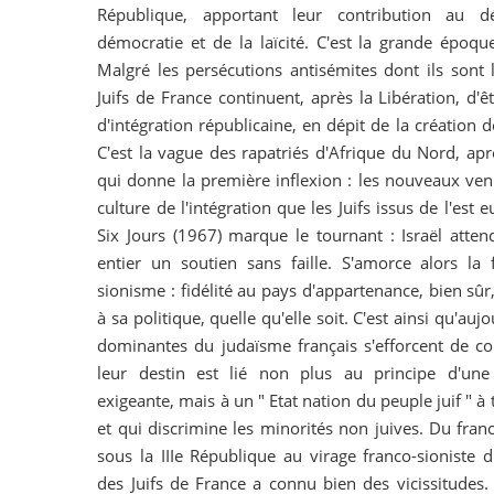
République, apportant leur contribution au 
démocratie et de la laïcité. C'est la grande époqu
Malgré les persécutions antisémites dont ils sont l
Juifs de France continuent, après la Libération, d'ê
d'intégration républicaine, en dépit de la création de
C'est la vague des rapatriés d'Afrique du Nord, ap
qui donne la première inflexion : les nouveaux ve
culture de l'intégration que les Juifs issus de l'est
Six Jours (1967) marque le tournant : Israël atte
entier un soutien sans faille. S'amorce alors la
sionisme : fidélité au pays d'appartenance, bien sûr,
à sa politique, quelle qu'elle soit. C'est ainsi qu'aujo
dominantes du judaïsme français s'efforcent de con
leur destin est lié non plus au principe d'une
exigeante, mais à un " Etat nation du peuple juif " 
et qui discrimine les minorités non juives. Du fra
sous la IIIe République au virage franco-sioniste d'
des Juifs de France a connu bien des vicissitudes.