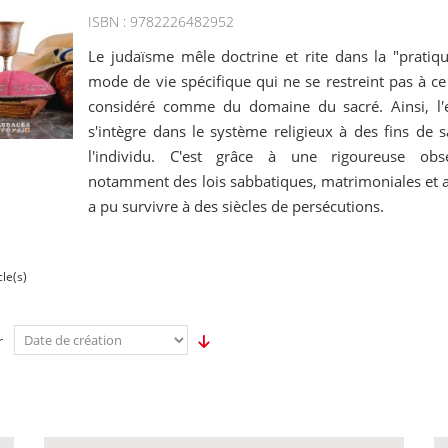
ISBN : 9782226482952
Le judaïsme mêle doctrine et rite dans la "pratiq
mode de vie spécifique qui ne se restreint pas à c
considéré comme du domaine du sacré. Ainsi, l'e
s'intègre dans le système religieux à des fins de sa
l'individu. C'est grâce à une rigoureuse obse
notamment des lois sabbatiques, matrimoniales et al
a pu survivre à des siècles de persécutions.
cle(s)
r