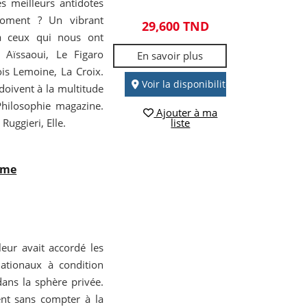
es meilleurs antidotes
moment ? Un vibrant
29,600 TND
à ceux qui nous ont
Aïssaoui, Le Figaro
En savoir plus
çois Lemoine, La Croix.
Voir la disponibilité
doivent à la multitude
Philosophie magazine.
Ajouter à ma
Ruggieri, Elle.
liste
isme
leur avait accordé les
nationaux à condition
dans la sphère privée.
ent sans compter à la