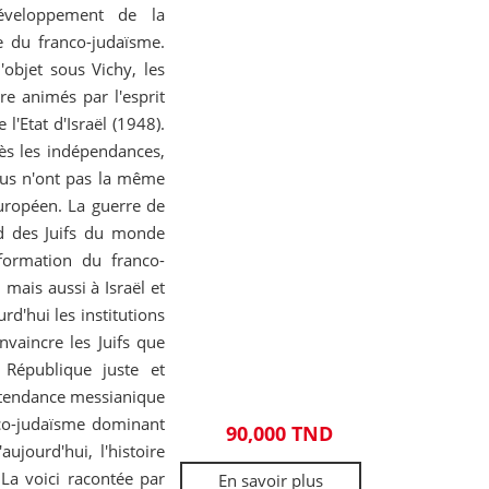
développement de la
e du franco-judaïsme.
'objet sous Vichy, les
tre animés par l'esprit
 l'Etat d'Israël (1948).
rès les indépendances,
nus n'ont pas la même
 européen. La guerre de
nd des Juifs du monde
 formation du franco-
 mais aussi à Israël et
urd'hui les institutions
vaincre les Juifs que
 République juste et
à tendance messianique
nco-judaïsme dominant
90,000 TND
aujourd'hui, l'histoire
 La voici racontée par
En savoir plus