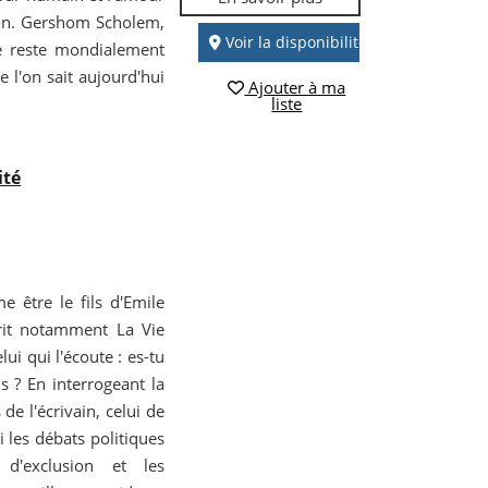
tion. Gershom Scholem,
Voir la disponibilité
e reste mondialement
e l'on sait aujourd'hui
Ajouter à ma
liste
ité
être le fils d'Emile
rit notamment La Vie
ui qui l'écoute : es-tu
us ? En interrogeant la
s de l'écrivain, celui de
i les débats politiques
 d'exclusion et les