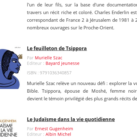
l'un de leur fils, sur la base d'une documentatio
travers un récit riche et coloré. Charles Enderlin est 
correspondant de France 2 à Jérusalem de 1981 à 20
nombreux ouvrages sur le Proche-Orient.
Le feuilleton de Tsippora
Par
Murielle Szac
Editeur :
Bayard jeunesse
ISBN : 9791036340857
Murielle Szac relève un nouveau défi : explorer la 
Bible. Tsippora, épouse de Moshé, femme noir
devient le témoin privilégié des plus grands récits d
Le Judaïsme dans la vie quotidienne
Par
Ernest Gugenheim
Editeur :
Albin Michel