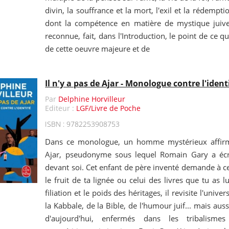
divin, la souffrance et la mort, l'exil et la rédemp
dont la compétence en matière de mystique juiv
reconnue, fait, dans l'Introduction, le point de ce qu
de cette oeuvre majeure et de
Il n'y a pas de Ajar - Monologue contre l'ident
Par
Delphine Horvilleur
Editeur :
LGF/Livre de Poche
ISBN : 9782253908753
Dans ce monologue, un homme mystérieux affirme 
Ajar, pseudonyme sous lequel Romain Gary a éc
devant soi. Cet enfant de père inventé demande à cel
le fruit de ta lignée ou celui des livres que tu as l
filiation et le poids des héritages, il revisite l'univer
la Kabbale, de la Bible, de l'humour juif... mais auss
d'aujourd'hui, enfermés dans les tribalismes