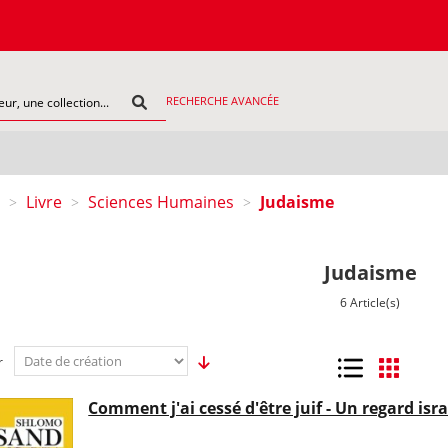
COMM
RECHERCHE AVANCÉE
Livre
Sciences Humaines
Judaisme
>
>
>
Judaisme
6 Article(s)
r
Liste
Grille
Comment j'ai cessé d'être juif - Un regard isr