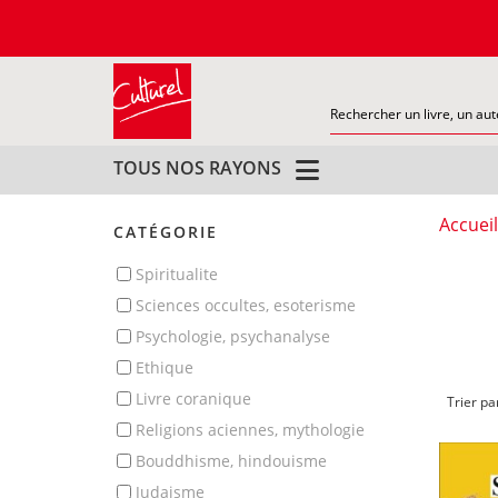
TOUS NOS RAYONS
Accueil
CATÉGORIE
spiritualite
sciences occultes, esoterisme
psychologie, psychanalyse
ethique
livre coranique
Trier pa
religions aciennes, mythologie
bouddhisme, hindouisme
judaisme