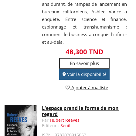
ans durant, de rampes de lancement en
bureaux californiens, Ashlee Vance a
enquêté. Entre science et finance,
espionnage et transhumanisme :
comment le business a conquis l'infini -
et au-delà.
48,300 TND
En savoir plus
Voir la disponibilité
Ajouter à ma liste
L'espace prend la forme de mon
regard
Par
Hubert Reeves
Editeur :
Seuil
ISBN : 9782020915052