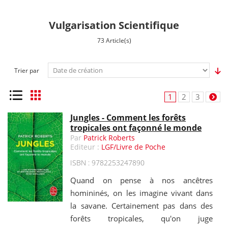
Vulgarisation Scientifique
73 Article(s)
Trier par
Liste
Grille
1
2
3
Jungles - Comment les forêts
tropicales ont façonné le monde
Par
Patrick Roberts
Editeur :
LGF/Livre de Poche
ISBN : 9782253247890
Quand on pense à nos ancêtres
homininés, on les imagine vivant dans
la savane. Certainement pas dans des
forêts tropicales, qu'on juge