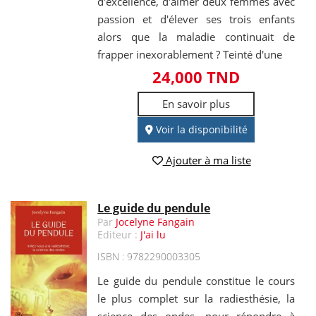
d'excellence, d'aimer deux femmes avec
passion et d'élever ses trois enfants
alors que la maladie continuait de
frapper inexorablement ? Teinté d'une
24,000 TND
En savoir plus
Voir la disponibilité
Ajouter à ma liste
Le guide du pendule
Par
Jocelyne Fangain
Editeur :
J'ai lu
ISBN : 9782290003305
Le guide du pendule constitue le cours
le plus complet sur la radiesthésie, la
science des ondes, pour répondre à