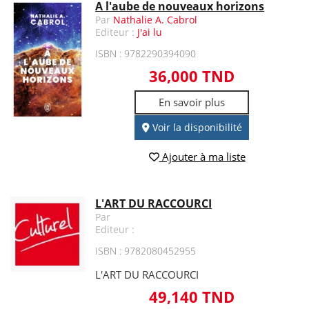
A l'aube de nouveaux horizons
Par
Nathalie A. Cabrol
Editeur :
J'ai lu
ISBN : 9782290394090
36,000 TND
En savoir plus
Voir la disponibilité
Ajouter à ma liste
L'ART DU RACCOURCI
Par
Editeur :
ISBN : 9782080452955
L'ART DU RACCOURCI
49,140 TND