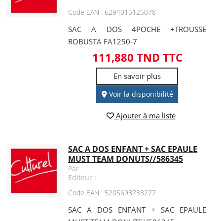
Code EAN : 6294015125078
SAC A DOS 4POCHE +TROUSSE
ROBUSTA FA1250-7
111,880 TND TTC
En savoir plus
Voir la disponibilité
Ajouter à ma liste
SAC A DOS ENFANT + SAC EPAULE
MUST TEAM DONUTS//586345
Par
Editeur :
Code EAN : 5205698733277
SAC A DOS ENFANT + SAC EPAULE