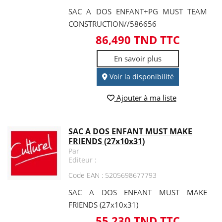
SAC A DOS ENFANT+PG MUST TEAM
CONSTRUCTION//586656
86,490 TND TTC
En savoir plus
Voir la disponibilité
Ajouter à ma liste
SAC A DOS ENFANT MUST MAKE
FRIENDS (27x10x31)
Par
Editeur :
Code EAN : 5205698677793
SAC A DOS ENFANT MUST MAKE
FRIENDS (27x10x31)
55,230 TND TTC