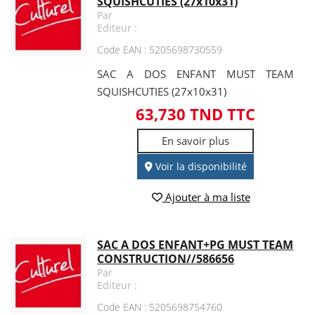
SQUISHCUTIES (27x10x31)
Par
Editeur :
Code EAN : 5205698730559
SAC A DOS ENFANT MUST TEAM
SQUISHCUTIES (27x10x31)
63,730 TND TTC
En savoir plus
Voir la disponibilité
Ajouter à ma liste
SAC A DOS ENFANT+PG MUST TEAM
CONSTRUCTION//586656
Par
Editeur :
Code EAN : 5205698754760