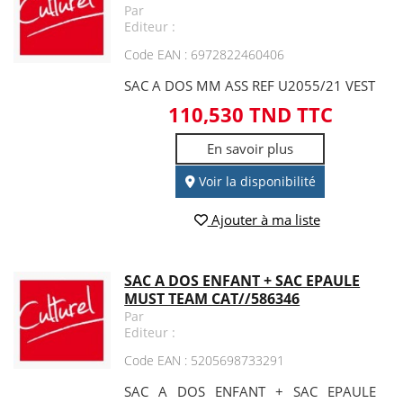
Par
Editeur :
Code EAN : 6972822460406
SAC A DOS MM ASS REF U2055/21 VEST
110,530 TND TTC
En savoir plus
Voir la disponibilité
Ajouter à ma liste
SAC A DOS ENFANT + SAC EPAULE
MUST TEAM CAT//586346
Par
Editeur :
Code EAN : 5205698733291
SAC A DOS ENFANT + SAC EPAULE