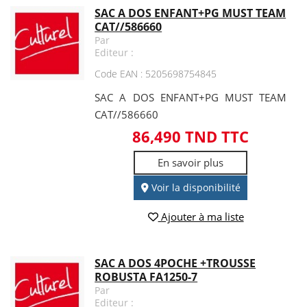
SAC A DOS ENFANT+PG MUST TEAM
CAT//586660
Par
Editeur :
Code EAN : 5205698754845
SAC A DOS ENFANT+PG MUST TEAM
CAT//586660
86,490 TND TTC
En savoir plus
Voir la disponibilité
Ajouter à ma liste
SAC A DOS 4POCHE +TROUSSE
ROBUSTA FA1250-7
Par
Editeur :