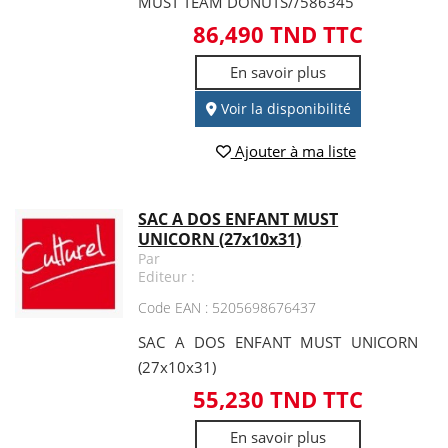
MUST TEAM DONUTS//586345
86,490 TND TTC
En savoir plus
Voir la disponibilité
Ajouter à ma liste
SAC A DOS ENFANT MUST
UNICORN (27x10x31)
Par
Editeur :
Code EAN : 5205698676437
SAC A DOS ENFANT MUST UNICORN
(27x10x31)
55,230 TND TTC
En savoir plus