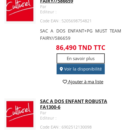
FAIRY//586659
Par
Editeur :
Code EAN : 5205698754821
SAC A DOS ENFANT+PG MUST TEAM
FAIRY//586659
86,490 TND TTC
En savoir plus
Voir la disponibilité
Ajouter à ma liste
SAC A DOS ENFANT ROBUSTA
FA1300-6
Par
Editeur :
Code EAN : 6902512130098