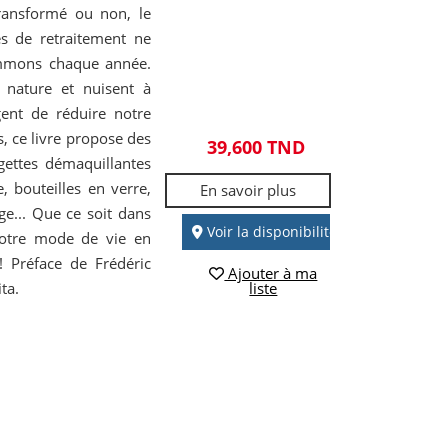
 transformé ou non, le
nes de retraitement ne
ommons chaque année.
 nature et nuisent à
gent de réduire notre
, ce livre propose des
39,600 TND
ngettes démaquillantes
, bouteilles en verre,
En savoir plus
e... Que ce soit dans
Voir la disponibilité
votre mode de vie en
! Préface de Frédéric
Ajouter à ma
ta.
liste