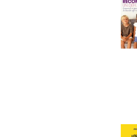
histoire et science politique
memoires, correspondance
humour
romans fant et de s.fiction, thrill
romans policiers et d'espionnage
romans et nouvelles etrangers
romans sentimental
roman erotique
folio
folio classique
folio essai
folio policier sc fiction
litterature historique
poche langue anglaise
harlequin
dictionnaire,atlas