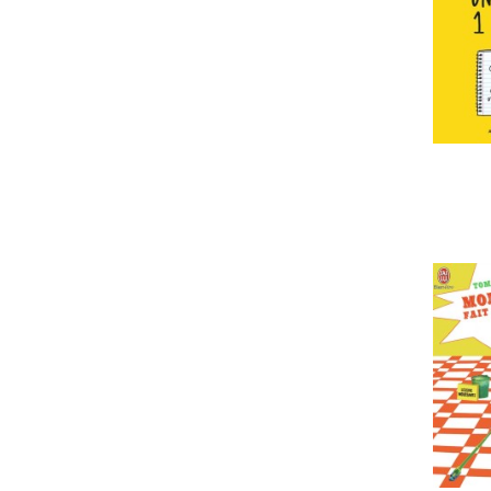
langue
librio
coffret poche
PRIX
12
42
MISE À JOUR