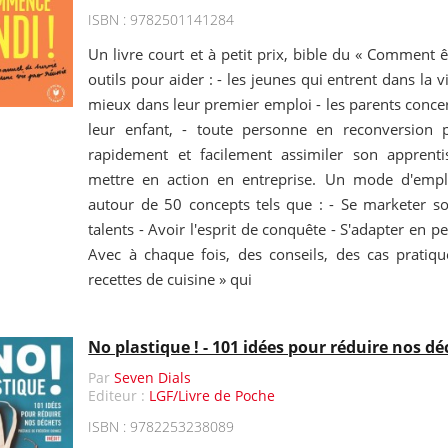
ISBN : 9782501141284
Un livre court et à petit prix, bible du « Comment ê
outils pour aider : - les jeunes qui entrent dans la v
mieux dans leur premier emploi - les parents concer
leur enfant, - toute personne en reconversion p
rapidement et facilement assimiler son apprenti
mettre en action en entreprise. Un mode d'emplo
autour de 50 concepts tels que : - Se marketer s
talents - Avoir l'esprit de conquête - S'adapter en 
Avec à chaque fois, des conseils, des cas pratique
recettes de cuisine » qui
No plastique ! - 101 idées pour réduire nos d
Par
Seven Dials
Editeur :
LGF/Livre de Poche
ISBN : 9782253238089