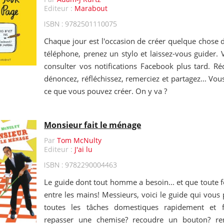
Editeur :
Marabout
ISBN : 9782501110075
Chaque jour est l'occasion de créer quelque chose d'
téléphone, prenez un stylo et laissez-vous guider.
consulter vos notifications Facebook plus tard. Rédi
dénoncez, réfléchissez, remerciez et partagez... Vou
ce que vous pouvez créer. On y va ?
Monsieur fait le ménage
Par
Tom McNulty
Editeur :
J'ai lu
ISBN : 9782290004463
Le guide dont tout homme a besoin... et que toute 
entre les mains! Messieurs, voici le guide qui vous
toutes les tâches domestiques rapidement et 
repasser une chemise? recoudre un bouton? rem