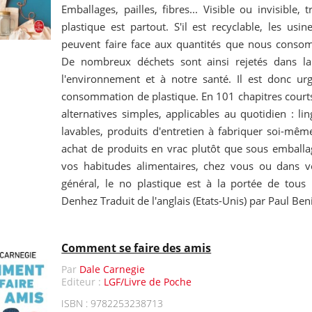
Emballages, pailles, fibres... Visible ou invisible,
plastique est partout. S'il est recyclable, les usi
peuvent faire face aux quantités que nous cons
De nombreux déchets sont ainsi rejetés dans la
l'environnement et à notre santé. Il est donc ur
consommation de plastique. En 101 chapitres courts
alternatives simples, applicables au quotidien : li
lavables, produits d'entretien à fabriquer soi-même
achat de produits en vrac plutôt que sous emballag
vos habitudes alimentaires, chez vous ou dans 
général, le no plastique est à la portée de tous 
Denhez Traduit de l'anglais (Etats-Unis) par Paul Beni
Comment se faire des amis
Par
Dale Carnegie
Editeur :
LGF/Livre de Poche
ISBN : 9782253238713