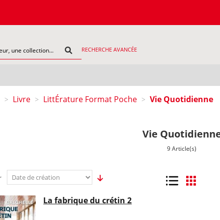
COM
RECHERCHE AVANCÉE
Livre
LittÉrature Format Poche
Vie Quotidienne
>
>
>
Vie Quotidienn
9 Article(s)
r
Liste
Grille
La fabrique du crétin 2