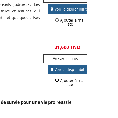
seils judicieux. Les
Voir la disponibilité
trucs et astuces qui
... et quelques crises
Ajouter à ma
liste
31,600 TND
En savoir plus
Voir la disponibilité
Ajouter à ma
liste
de survie pour une vie pro réussie