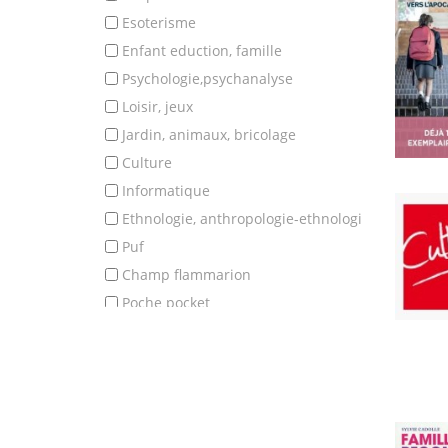
esoterisme
enfant eduction, famille
psychologie,psychanalyse
loisir, jeux
jardin, animaux, bricolage
culture
informatique
ethnologie, anthropologie-ethnologi
puf
champ flammarion
poche pocket
classique
poesie
theatre (pieces)
romans et nouvelles
essais litteraires