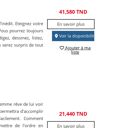
41,580 TND
inédit. Eteignez votre
En savoir plus
 Vous pourrez toujours
Voir la disponibilité
gez, dessinez, listez,
s serez surpris de tout
Ajouter à ma
liste
femme rêve de lui voir
 permettra d'accomplir
21,440 TND
facilement. Comment
ettre de l'ordre en
En savoir plus