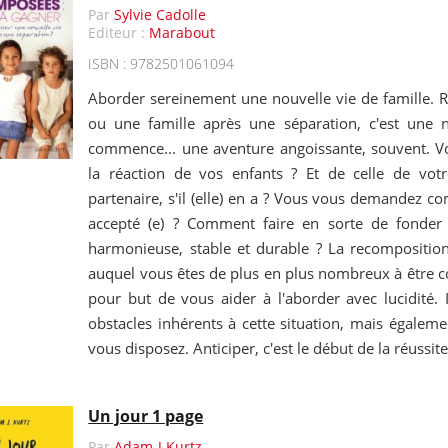
Par
Sylvie Cadolle
Editeur :
Marabout
ISBN : 9782501061094
Aborder sereinement une nouvelle vie de famille.
ou une famille après une séparation, c'est une 
commence... une aventure angoissante, souvent. V
la réaction de vos enfants ? Et de celle de vot
partenaire, s'il (elle) en a ? Vous vous demandez c
accepté (e) ? Comment faire en sorte de fonder 
harmonieuse, stable et durable ? La recomposition 
auquel vous êtes de plus en plus nombreux à être con
pour but de vous aider à l'aborder avec lucidité. I
obstacles inhérents à cette situation, mais égaleme
vous disposez. Anticiper, c'est le début de la réussite
Un jour 1 page
Par
Adam-J Kurtz