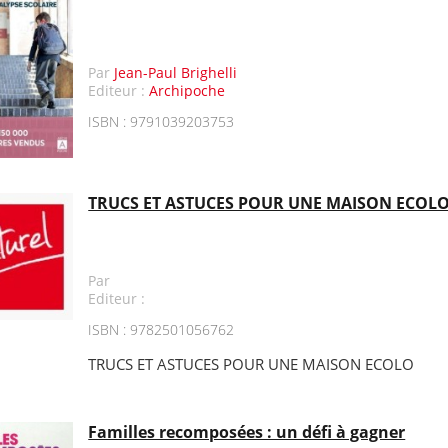
Par
Jean-Paul Brighelli
Editeur :
Archipoche
ISBN : 9791039203753
TRUCS ET ASTUCES POUR UNE MAISON ECOL
Par
Editeur :
ISBN : 9782501056762
TRUCS ET ASTUCES POUR UNE MAISON ECOLO
Familles recomposées : un défi à gagner