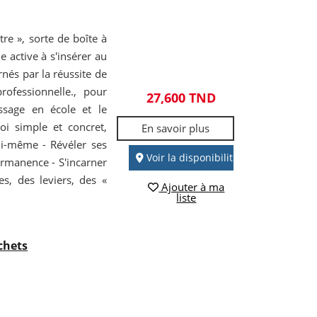
tre », sorte de boîte à
ie active à s'insérer au
nés par la réussite de
rofessionnelle., pour
27,600 TND
ssage en école et le
i simple et concret,
En savoir plus
oi-même - Révéler ses
Voir la disponibilité
permanence - S'incarner
s, des leviers, des «
Ajouter à ma
liste
échets