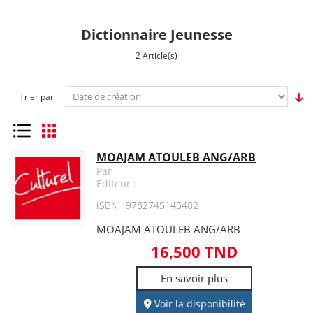
Dictionnaire Jeunesse
2 Article(s)
Trier par
Liste
Grille
MOAJAM ATOULEB ANG/ARB
Par
Editeur :
ISBN : 9782745145482
MOAJAM ATOULEB ANG/ARB
16,500 TND
En savoir plus
Voir la disponibilité