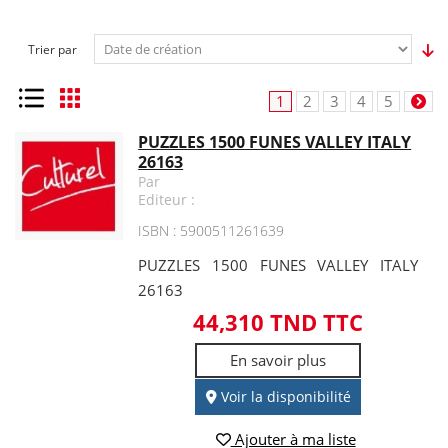
Trier par
Liste
Grille
1
2
3
4
5
PUZZLES 1500 FUNES VALLEY ITALY
26163
Par
Editeur :
ISBN : 5900511261639
PUZZLES 1500 FUNES VALLEY ITALY
26163
44,310 TND TTC
En savoir plus
Voir la disponibilité
Ajouter à ma liste