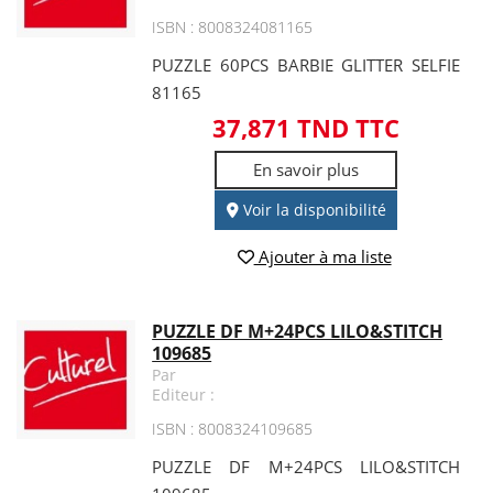
ISBN : 8008324081165
PUZZLE 60PCS BARBIE GLITTER SELFIE
81165
37,871 TND TTC
En savoir plus
Voir la disponibilité
Ajouter à ma liste
PUZZLE DF M+24PCS LILO&STITCH
109685
Par
Editeur :
ISBN : 8008324109685
PUZZLE DF M+24PCS LILO&STITCH