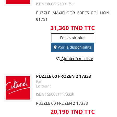
ISBN : 8008324091751
PUZZLE MAXIFLOOR 60PCS ROI LION
91751
31,360 TND TTC
En savoir plus
Voir la disponibilité
Ajouter à ma liste
PUZZLE 60 FROZEN 2 17333
Par
Editeur :
ISBN : 5900511173338
PUZZLE 60 FROZEN 2 17333
20,190 TND TTC