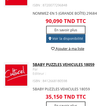
ISBN : 8720077296848
NOMMEZ-EN 5 (GRANDE BOÎTE) 29684
90,090 TND TTC
En savoir plus
Voir la disponibilité
Ajouter à ma liste
5BABY PUZZLES VEHICULES 18059
Par
Editeur :
ISBN : 8412668180598
5BABY PUZZLES VEHICULES 18059
35,150 TND TTC
En savoir plus