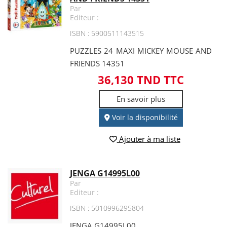
Par
Editeur :
ISBN : 5900511143515
PUZZLES 24 MAXI MICKEY MOUSE AND
FRIENDS 14351
36,130 TND TTC
En savoir plus
Voir la disponibilité
Ajouter à ma liste
JENGA G14995L00
Par
Editeur :
ISBN : 5010996295804
JENGA G14995L00