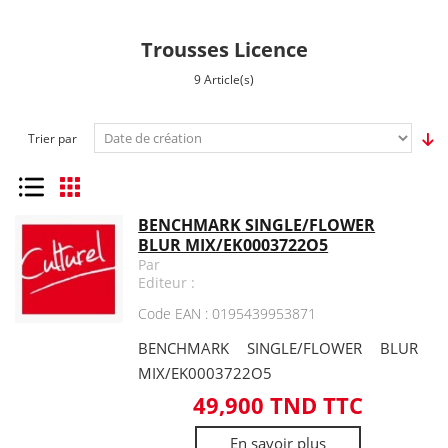
Trousses Licence
9 Article(s)
Trier par
Liste
Grille
BENCHMARK SINGLE/FLOWER
BLUR MIX/EK0003722O5
Par
Editeur :
Code EAN : 0195439953871
BENCHMARK SINGLE/FLOWER BLUR
MIX/EK0003722O5
49,900 TND TTC
En savoir plus