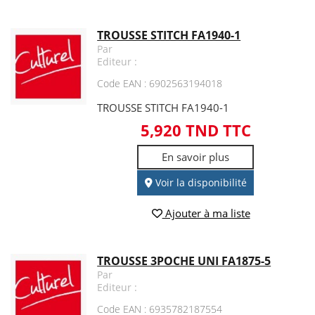
TROUSSE STITCH FA1940-1
Par
Editeur :
Code EAN : 6902563194018
TROUSSE STITCH FA1940-1
5,920 TND TTC
En savoir plus
Voir la disponibilité
Ajouter à ma liste
TROUSSE 3POCHE UNI FA1875-5
Par
Editeur :
Code EAN : 6935782187554