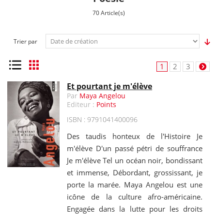
70 Article(s)
Trier par
Liste
Grille
1
2
3
Et pourtant je m'élève
Par
Maya Angelou
Editeur :
Points
ISBN : 9791041400096
Des taudis honteux de l'Histoire Je
m'élève D'un passé pétri de souffrance
Je m'élève Tel un océan noir, bondissant
et immense, Débordant, grossissant, je
porte la marée. Maya Angelou est une
icône de la culture afro-américaine.
Engagée dans la lutte pour les droits