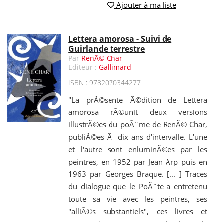
Ajouter à ma liste
Lettera amorosa - Suivi de
Guirlande terrestre
Par
RenÃ© Char
Editeur :
Gallimard
ISBN : 9782070344277
"La prÃ©sente Ã©dition de Lettera
amorosa rÃ©unit deux versions
illustrÃ©es du poÃ¨me de RenÃ© Char,
publiÃ©es Ã dix ans d'intervalle. L'une
et l'autre sont enluminÃ©es par les
peintres, en 1952 par Jean Arp puis en
1963 par Georges Braque. [... ] Traces
du dialogue que le PoÃ¨te a entretenu
toute sa vie avec les peintres, ses
"alliÃ©s substantiels", ces livres et