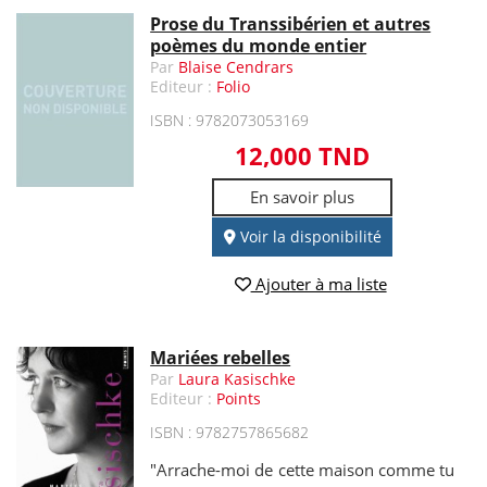
Prose du Transsibérien et autres
poèmes du monde entier
Par
Blaise Cendrars
Editeur :
Folio
ISBN : 9782073053169
12,000 TND
En savoir plus
Voir la disponibilité
Ajouter à ma liste
Mariées rebelles
Par
Laura Kasischke
Editeur :
Points
ISBN : 9782757865682
"Arrache-moi de cette maison comme tu