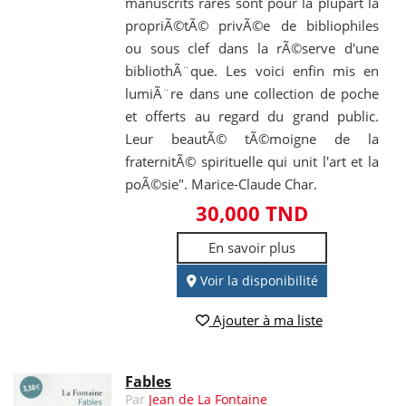
manuscrits rares sont pour la plupart la
propriÃ©tÃ© privÃ©e de bibliophiles
ou sous clef dans la rÃ©serve d'une
bibliothÃ¨que. Les voici enfin mis en
lumiÃ¨re dans une collection de poche
et offerts au regard du grand public.
Leur beautÃ© tÃ©moigne de la
fraternitÃ© spirituelle qui unit l'art et la
poÃ©sie". Marice-Claude Char.
30,000 TND
En savoir plus
Voir la disponibilité
Ajouter à ma liste
Fables
Par
Jean de La Fontaine