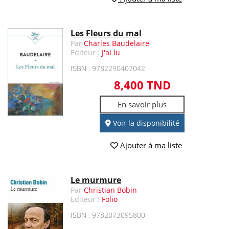
Les Fleurs du mal
Par
Charles Baudelaire
Editeur :
J'ai lu
ISBN : 9782290407042
8,400 TND
En savoir plus
Voir la disponibilité
Ajouter à ma liste
Le murmure
Par
Christian Bobin
Editeur :
Folio
ISBN : 9782073095800