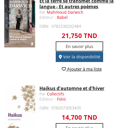
Et la terre se transmet comme la
langue - Et autres poèmes
Par
Mahmoud Darwich
Editeur :
Babel
ISBN : 9782330202484
21,750 TND
En savoir plus
Voir la disponibilité
Ajouter à ma liste
Haikus d'automne et d'hiver
Par
Collectifs
Editeur :
Folio
ISBN : 9782073053435
14,700 TND