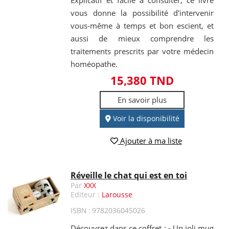
Explicatif et facile à consulter, ce livre
vous donne la possibilité d'intervenir
vous-même à temps et bon escient, et
aussi de mieux comprendre les
traitements prescrits par votre médecin
homéopathe.
15,380 TND
En savoir plus
Voir la disponibilité
Ajouter à ma liste
Réveille le chat qui est en toi
Par
XXX
Editeur :
Larousse
ISBN : 9782036045026
Découvrez dans ce coffret : - Un joli mug