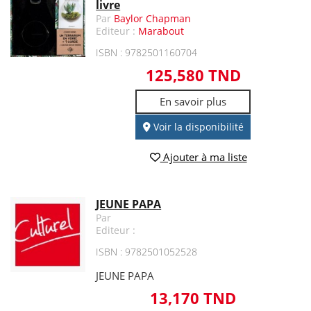
livre
Par
Baylor Chapman
Editeur :
Marabout
ISBN : 9782501160704
125,580 TND
En savoir plus
Voir la disponibilité
Ajouter à ma liste
JEUNE PAPA
Par
Editeur :
ISBN : 9782501052528
JEUNE PAPA
13,170 TND