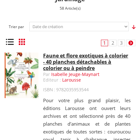
58 Article(s)
Trier par
Liste
Grille
1
2
3
Faune et flore exotiques à colorier
- 40 planches détachables à
colorier ou à peindre
Par
Isabelle Jeuge-Maynart
Editeur :
Larousse
ISBN : 9782035953544
Pour votre plus grand plaisir, les
éditions Larousse ont ouvert leurs
archives et ont sélectionné près de 40
planches d'animaux et de plantes
exotiques de toutes sortes : couroucou
royal, tapir à chabraque, insectes