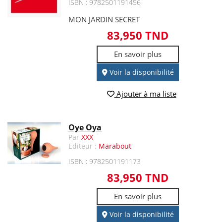
ISBN : 9782501191456
MON JARDIN SECRET
83,950 TND
En savoir plus
Voir la disponibilité
Ajouter à ma liste
Oye Oya
Par
XXX
Editeur :
Marabout
ISBN : 9782501191173
83,950 TND
En savoir plus
Voir la disponibilité