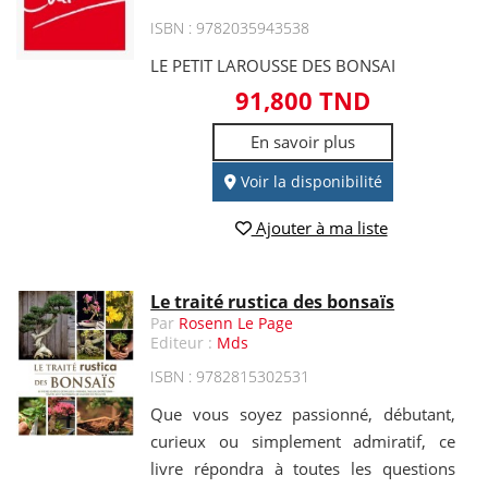
ISBN : 9782035943538
LE PETIT LAROUSSE DES BONSAI
91,800 TND
En savoir plus
Voir la disponibilité
Ajouter à ma liste
Le traité rustica des bonsaïs
Par
Rosenn Le Page
Editeur :
Mds
ISBN : 9782815302531
Que vous soyez passionné, débutant,
curieux ou simplement admiratif, ce
livre répondra à toutes les questions