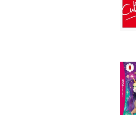
documentaires, encyclopedies et
dic
documentaires, sciences et
techniqu
documentaires, nature animaux
documentaires, corps humain
documentaires, beaux arts et
specta
documentaires, musique et
chansons
documentaires, sports et jeux
documentaires, activites creatrices
documentaires, histoire
documentaires, geographie
documentaires, livre religion
sticker
coloriage tva