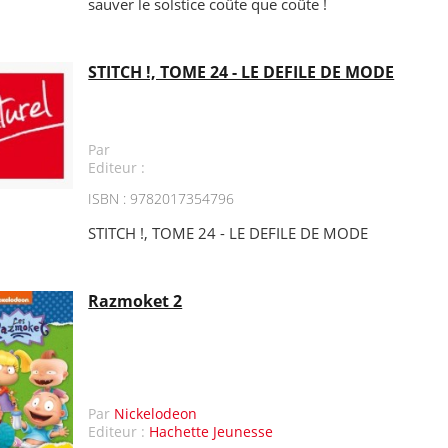
sauver le solstice coûte que coûte !
STITCH !, TOME 24 - LE DEFILE DE MODE
Par
Editeur :
ISBN : 9782017354796
STITCH !, TOME 24 - LE DEFILE DE MODE
Razmoket 2
Par
Nickelodeon
Editeur :
Hachette Jeunesse