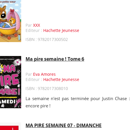
Par
XXX
Editeur :
Hachette Jeunesse
ISBN : 9782017300502
Ma pire semaine ! Tome 6
Par
Eva Amores
Editeur :
Hachette Jeunesse
ISBN : 9782017308010
La semaine n'est pas terminée pour Justin Chase :
encore pire !
MA PIRE SEMAINE 07 - DIMANCHE