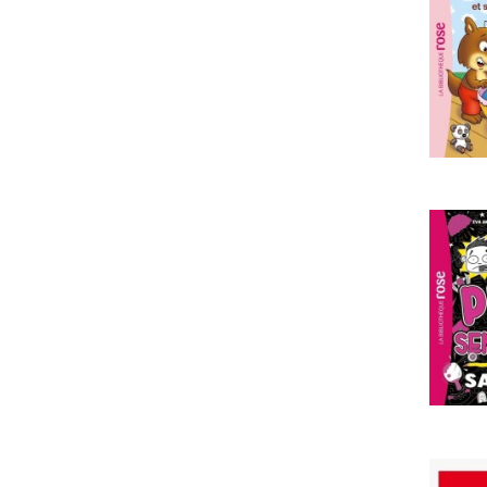
poesie et comptines, bons lecteurs
poesie et comptines, adolescants
bandes dessinees, adolescents
manga
barbie
album disney
livre k7/cd, apprentissage
carnet secret
imagier
poster
bibliotheque rose
bibliotheque verte
poche roman jeunesse
hors poche jeunesse
coffret cadeau jeunesse
documentaires, la societe d'aujourd