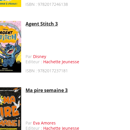
ISBN : 9782017246138
Agent Stitch 3
Par
Disney
Editeur :
Hachette Jeunesse
ISBN : 9782017237181
Ma pire semaine 3
Par
Eva Amores
Editeur :
Hachette Jeunesse