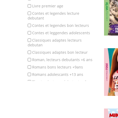
livre premier age
contes et legendes lecture
debutant
contes et legendes bon lecteurs
contes et leggendes adolescents
classiques adaptes lecteurs
debutan
classiques adaptes bon lecteur
roman, lecteurs debutants +6 ans
romans bons lecteurs +9ans
romans adolescants +13 ans
theatre, lecteurs debutants +6 ans
theatre, bons lecteurs +9 ans
poesie et comptines eveil
poesie et comptines, apprentissage
poesie et comptines, lecteurs debut