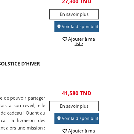
27,300 TND
En savoir plus
Voir la disponibilité
Ajouter à ma
liste
 SOLSTICE D'HIVER
41,580 TND
use de pouvoir partager
is à son réveil, elle
En savoir plus
u de cadeau ! Quant au
Voir la disponibilité
car la livraison des
ent alors une mission :
Ajouter à ma