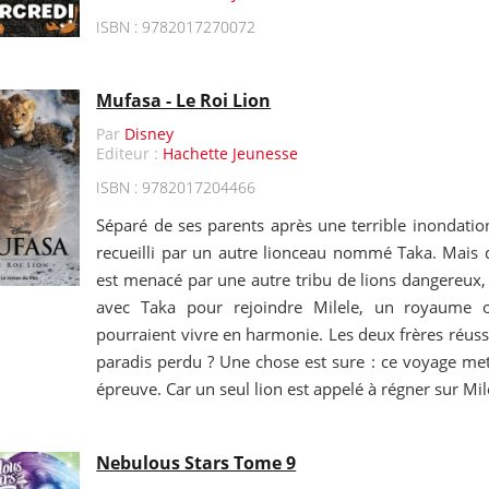
ISBN : 9782017270072
Mufasa - Le Roi Lion
Par
Disney
Editeur :
Hachette Jeunesse
ISBN : 9782017204466
Séparé de ses parents après une terrible inondatio
recueilli par un autre lionceau nommé Taka. Mais 
est menacé par une autre tribu de lions dangereux,
avec Taka pour rejoindre Milele, un royaume 
pourraient vivre en harmonie. Les deux frères réussi
paradis perdu ? Une chose est sure : ce voyage met
épreuve. Car un seul lion est appelé à régner sur Mile
Nebulous Stars Tome 9