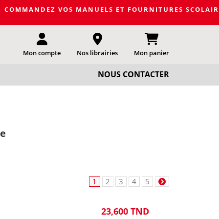
 VOS MANUELS ET FOURNITURES SCOLAIRES DE LA PROCHA
Mon compte
Nos librairies
Mon panier
NOUS CONTACTER
se
1
2
3
4
5
23,600 TND