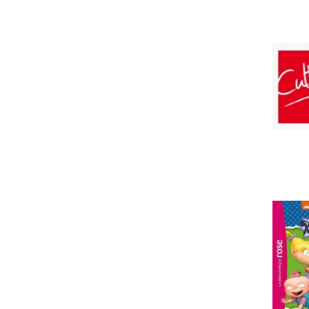
PRIX
22
100
MISE À JOUR