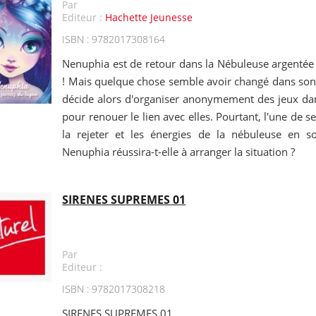
Par
Editeur :
Hachette Jeunesse
ISBN : 9782017308164
Nenuphia est de retour dans la Nébuleuse argentée
! Mais quelque chose semble avoir changé dans son 
décide alors d'organiser anonymement des jeux da
pour renouer le lien avec elles. Pourtant, l'une de 
la rejeter et les énergies de la nébuleuse en s
Nenuphia réussira-t-elle à arranger la situation ?
SIRENES SUPREMES 01
Par
Editeur :
ISBN : 9782017308218
SIRENES SUPREMES 01