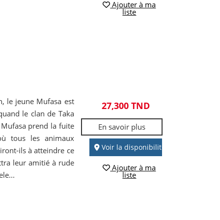
Ajouter à ma
liste
n, le jeune Mufasa est
27,300 TND
quand le clan de Taka
 Mufasa prend la fuite
En savoir plus
où tous les animaux
Voir la disponibilité
ront-ils à atteindre ce
tra leur amitié à rude
Ajouter à ma
le...
liste