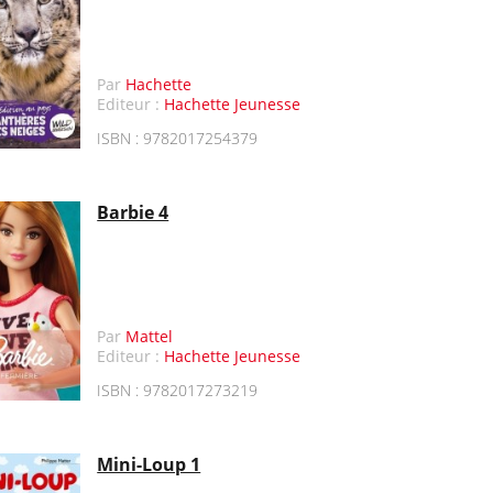
Par
Hachette
Editeur :
Hachette Jeunesse
ISBN : 9782017254379
Barbie 4
Par
Mattel
Editeur :
Hachette Jeunesse
ISBN : 9782017273219
Mini-Loup 1