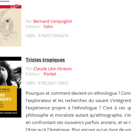
Par
Bernard Cerquiglini
Editeur :
Folio
ISBN : 9782073056610
Tristes tropiques
Par
Claude Lévi-Strauss
Editeur :
Pocket
ISBN : 9782266119825
Pourquoi et comment devient-on ethnologue ? Com
l'explorateur et les recherches du savant s'intègrent
l'expérience propre à l'ethnologue ? C'est à ces q
philosophe et moraliste autant qu'ethnographe, s'e
en confrontant ses souvenirs parfois anciens, et se 
l'Asie qu'à l'Amérique. Plus encore qu'un livre de voya