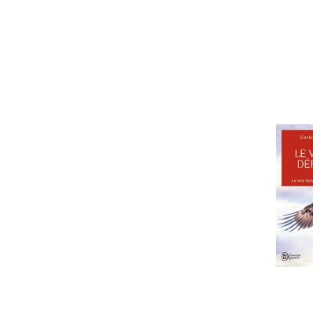
histoire et science politique
memoires, correspondance
humour
romans fant et de s.fiction, thrill
romans policiers et d'espionnage
romans et nouvelles etrangers
romans sentimental
roman erotique
folio
folio classique
folio essai
folio policier sc fiction
litterature historique
poche langue anglaise
harlequin
dictionnaire,atlas