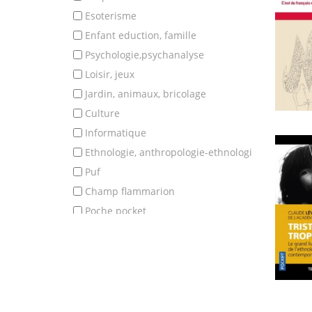
esoterisme
enfant eduction, famille
psychologie,psychanalyse
loisir, jeux
jardin, animaux, bricolage
culture
informatique
ethnologie, anthropologie-ethnologi
puf
champ flammarion
poche pocket
classique
poesie
theatre (pieces)
romans et nouvelles
essais litteraires