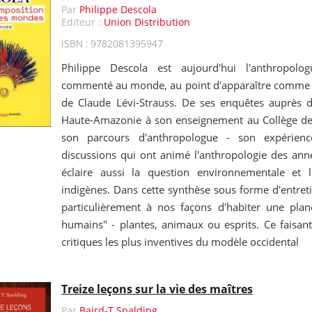
Par
Philippe Descola
Editeur :
Union Distribution
ISBN : 9782081395947
Philippe Descola est aujourd'hui l'anthropolo
commenté au monde, au point d'apparaître comme l
de Claude Lévi-Strauss. De ses enquêtes auprès d
Haute-Amazonie à son enseignement au Collège de F
son parcours d'anthropologue - son expérienc
discussions qui ont animé l'anthropologie des ann
éclaire aussi la question environnementale et l
indigènes. Dans cette synthèse sous forme d'entretie
particulièrement à nos façons d'habiter une pla
humains" - plantes, animaux ou esprits. Ce faisant
critiques les plus inventives du modèle occidental
Treize leçons sur la vie des maîtres
Par
Baird-T Spalding