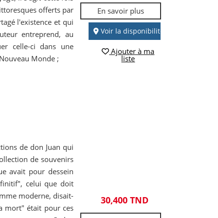
ittoresques offerts par
En savoir plus
rtagé l'existence et qui
Voir la disponibilité
auteur entreprend, au
uer celle-ci dans une
Ajouter à ma
le Nouveau Monde ;
liste
ructions de don Juan qui
ollection de souvenirs
ue avait pour dessein
nitif", celui que doit
homme moderne, disait-
30,400 TND
a mort" était pour ces