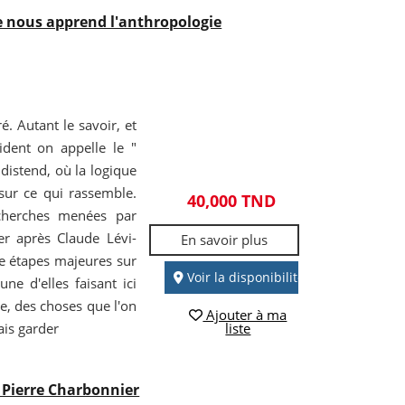
e nous apprend l'anthropologie
. Autant le savoir, et
ident on appelle le "
e distend, où la logique
sur ce qui rassemble.
40,000 TND
echerches menées par
ger après Claude Lévi-
En savoir plus
re étapes majeures sur
Voir la disponibilité
e d'elles faisant ici
ne, des choses que l'on
Ajouter à ma
ais garder
liste
 Pierre Charbonnier