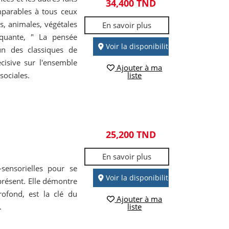
34,400 TND
mparables à tous ceux
, animales, végétales
En savoir plus
nquante, " La pensée
Voir la disponibilité
un des classiques de
cisive sur l'ensemble
Ajouter à ma
sociales.
liste
25,200 TND
En savoir plus
sensorielles pour se
Voir la disponibilité
présent. Elle démontre
rofond, est la clé du
Ajouter à ma
.
liste