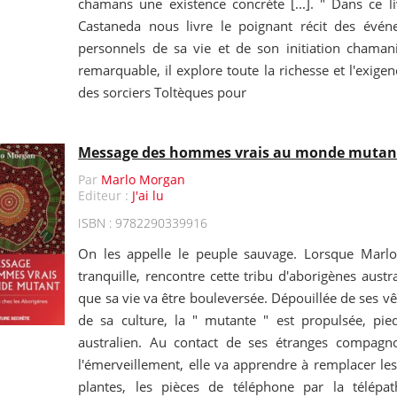
chamans une existence concrète [...]. " Dans ce li
Castaneda nous livre le poignant récit des évé
personnels de sa vie et de son initiation chaman
remarquable, il explore toute la richesse et l'exig
des sorciers Toltèques pour
Message des hommes vrais au monde mutant -
Par
Marlo Morgan
Editeur :
J'ai lu
ISBN : 9782290339916
On les appelle le peuple sauvage. Lorsque Marl
tranquille, rencontre cette tribu d'aborigènes austra
que sa vie va être bouleversée. Dépouillée de ses 
de sa culture, la " mutante " est propulsée, pi
australien. Au contact de ses étranges compagno
l'émerveillement, elle va apprendre à remplacer le
plantes, les pièces de téléphone par la télépat