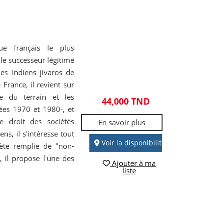
gue français le plus
e successeur légitime
es Indiens jivaros de
rance, il revient sur
e du terrain et les
44,000 TND
ées 1970 et 1980-, et
e droit des sociétés
En savoir plus
ns, il s'intéresse tout
Voir la disponibilité
nète remplie de "non-
, il propose l'une des
Ajouter à ma
liste