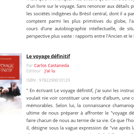
d'un livre sur le voyage. Sans renoncer aux détails p
les sociétés indigènes du Brésil central, dont il a pa
comptent parmi les plus primitives du globe, l'
cours d'une autobiographie intellectuelle, de sit
perspective plus vaste : rapports entre l'Ancien et 
Le voyage définitif
Par
Carlos Castaneda
Editeur :
J'ai lu
ISBN : 9782290010129
" En écrivant Le voyage définitif, j'ai suivi les inst
voulait nie voir constituer une sorte d'album, une c
mémorables. Selon lui, la connaissance chamaniq
ultime de nous préparer à affronter le "voyage défi
faire chacun de nous au ternie de sa vie. Ce que l'
il, désigne sous la vague expression de "vie après l