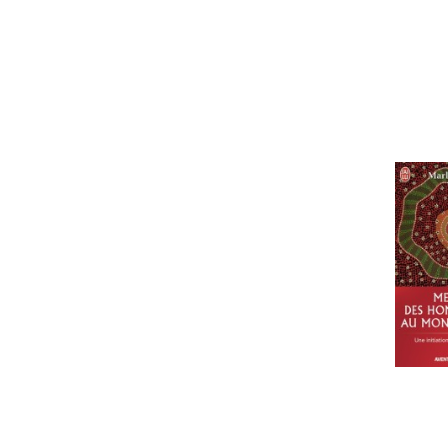
langue
librio
coffret poche
PRIX
8
44
MISE À JOUR