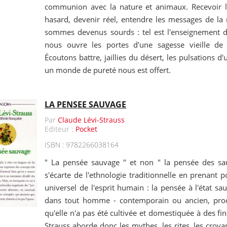
communion avec la nature et animaux. Recevoir 
hasard, devenir réel, entendre les messages de la
sommes devenus sourds : tel est l'enseignement de 
nous ouvre les portes d'une sagesse vieille de 
Écoutons battre, jaillies du désert, les pulsations d'
un monde de pureté nous est offert.
LA PENSEE SAUVAGE
Par
Claude Lévi-Strauss
Editeur :
Pocket
ISBN : 9782266038164
" La pensée sauvage " et non " la pensée des sau
s'écarte de l'ethnologie traditionnelle en prenant 
universel de l'esprit humain : la pensée à l'état sa
dans tout homme - contemporain ou ancien, proch
qu'elle n'a pas été cultivée et domestiquée à des fi
Strauss aborde donc les mythes, les rites, les croyan