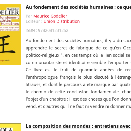
Au fondement des sociétés humaines ; ce qu
Par
Maurice Godelier
Editeur :
Union Distribution
ISBN : 9782081231252
Au fondement des sociétés humaines, il y a du sacré
apprendre le secret de fabrique de ce qu'en Occ
politico-religieux ", en ces temps où le lien social s
communautariste et identitaire semble l'emporter 
Ce livre est le fruit de quarante années de r
l'anthropologue français le plus discuté à l'étran
Strauss, et dont le parcours a été marqué par quat
le chemin de cette conclusion fondamentale, chacun
l'objet d'un chapitre : il est des choses que l'on don
vend, et d'autres qu'il ne faut ni vendre ni donner m
La composition des mondes ; entretiens avec