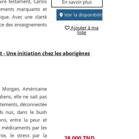
vre testament, Carlos
En savoir plus
nements marquants et
Voir la disponibilité
ique. Avec une clarté
ence des enseignements
Ajouter à ma
liste
 Une initiation chez les aborigènes
o Morgan, Américaine
liens, elle ne sait pas
vêtements, déconnectée
eds nus, dans le bush
ns, entre la peur et
s médicaments par les
hie, le stress par la
28,000 TND