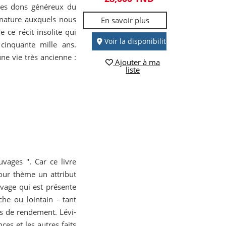
les dons généreux du
 nature auxquels nous
En savoir plus
ce récit insolite qui
Voir la disponibilité
cinquante mille ans.
une vie très ancienne :
Ajouter à ma
liste
vages ". Car ce livre
pour thème un attribut
uvage qui est présente
e ou lointain - tant
ns de rendement. Lévi-
ces et les autres faits