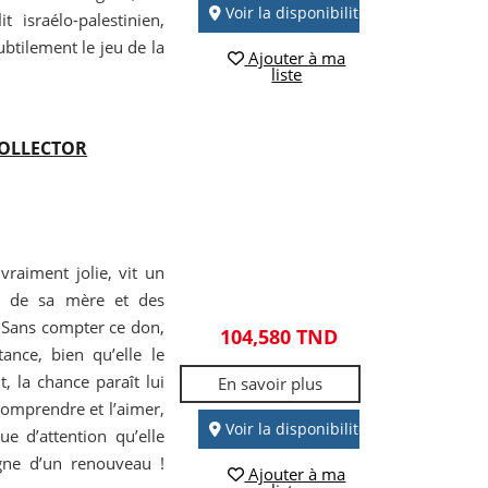
Voir la disponibilité
 israélo-palestinien,
tilement le jeu de la
Ajouter à ma
liste
COLLECTOR
 vraiment jolie, vit un
eux de sa mère et des
 Sans compter ce don,
104,580 TND
ance, bien qu’elle le
t, la chance paraît lui
En savoir plus
comprendre et l’aimer,
Voir la disponibilité
e d’attention qu’elle
igne d’un renouveau !
Ajouter à ma