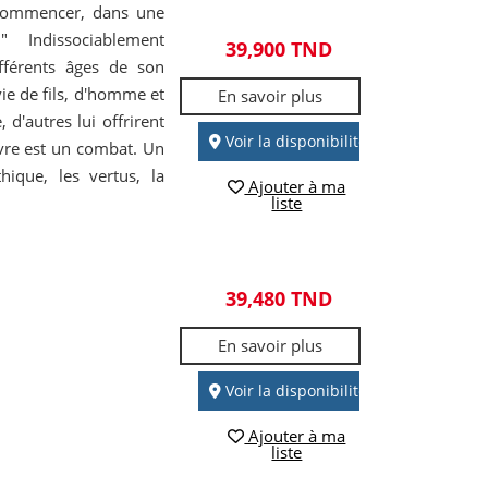
i commencer, dans une
" Indissociablement
39,900 TND
fférents âges de son
vie de fils, d'homme et
En savoir plus
, d'autres lui offrirent
Voir la disponibilité
vivre est un combat. Un
ique, les vertus, la
Ajouter à ma
liste
39,480 TND
En savoir plus
Voir la disponibilité
Ajouter à ma
liste