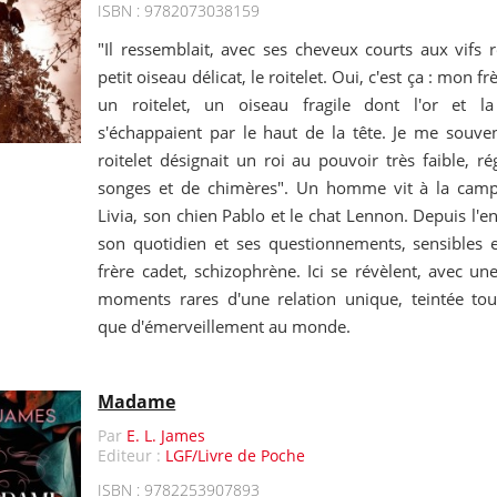
ISBN : 9782073038159
"Il ressemblait, avec ses cheveux courts aux vifs 
petit oiseau délicat, le roitelet. Oui, c'est ça : mon 
un roitelet, un oiseau fragile dont l'or et la
s'échappaient par le haut de la tête. Je me souve
roitelet désignait un roi au pouvoir très faible, 
songes et de chimères". Un homme vit à la cam
Livia, son chien Pablo et le chat Lennon. Depuis l'en
son quotidien et ses questionnements, sensibles 
frère cadet, schizophrène. Ici se révèlent, avec une
moments rares d'une relation unique, teintée tou
que d'émerveillement au monde.
Madame
Par
E. L. James
Editeur :
LGF/Livre de Poche
ISBN : 9782253907893