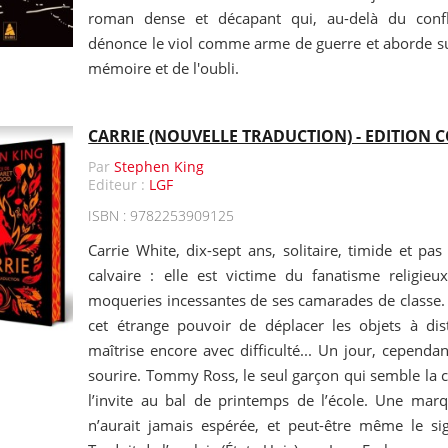
roman dense et décapant qui, au-delà du conflit
dénonce le viol comme arme de guerre et aborde sub
mémoire et de l'oubli.
CARRIE (NOUVELLE TRADUCTION) - EDITION 
Par
Stephen King
Editeur :
LGF
ISBN : 9782253909125
Carrie White, dix-sept ans, solitaire, timide et pas
calvaire : elle est victime du fanatisme religi
moqueries incessantes de ses camarades de classe.
cet étrange pouvoir de déplacer les objets à dist
maîtrise encore avec difficulté... Un jour, cependan
sourire. Tommy Ross, le seul garçon qui semble la 
l’invite au bal de printemps de l’école. Une marqu
n’aurait jamais espérée, et peut-être même le s