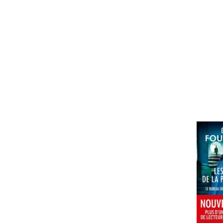
histoire et science politique
memoires, correspondance
humour
romans fant et de s.fiction, thrill
romans policiers et d'espionnage
romans et nouvelles etrangers
romans sentimental
roman erotique
folio
folio classique
folio essai
folio policier sc fiction
litterature historique
poche langue anglaise
harlequin
dictionnaire,atlas