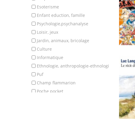
esoterisme
enfant eduction, famille
psychologie,psychanalyse
loisir, jeux
jardin, animaux, bricolage
culture
informatique
ethnologie, anthropologie-ethnologi
puf
champ flammarion
poche pocket
classique
poesie
theatre (pieces)
romans et nouvelles
essais litteraires