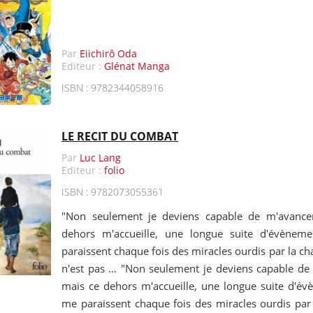
Par
Eiichirô Oda
Editeur :
Glénat Manga
ISBN : 9782344058916
LE RECIT DU COMBAT
Par
Luc Lang
Editeur :
folio
ISBN : 9782073055361
"Non seulement je deviens capable de m'avance
dehors m'accueille, une longue suite d'évènem
paraissent chaque fois des miracles ourdis par la cha
n'est pas … "Non seulement je deviens capable de
mais ce dehors m'accueille, une longue suite d'é
me paraissent chaque fois des miracles ourdis par 