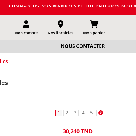
DEZ VOS MANUELS ET FOURNITURES SCOLAIRES DE LA PRO
Mon compte
Nos librairies
Mon panier
NOUS CONTACTER
les
les
1
2
3
4
5
30,240 TND