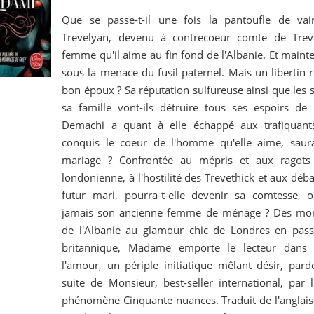
Que se passe-t-il une fois la pantoufle de va
Trevelyan, devenu à contrecoeur comte de Treve
femme qu'il aime au fin fond de l'Albanie. Et mainte
sous la menace du fusil paternel. Mais un libertin r
bon époux ? Sa réputation sulfureuse ainsi que les 
sa famille vont-ils détruire tous ses espoirs de
Demachi a quant à elle échappé aux trafiquant
conquis le coeur de l'homme qu'elle aime, saura
mariage ? Confrontée au mépris et aux ragots 
londonienne, à l'hostilité des Trevethick et aux dé
futur mari, pourra-t-elle devenir sa comtesse, 
jamais son ancienne femme de ménage ? Des mon
de l'Albanie au glamour chic de Londres en pas
britannique, Madame emporte le lecteur dans
l'amour, un périple initiatique mêlant désir, par
suite de Monsieur, best-seller international, par l'
phénomène Cinquante nuances. Traduit de l'anglais