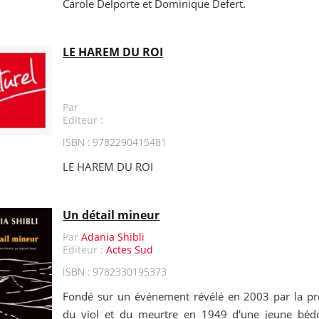
Carole Delporte et Dominique Defert.
LE HAREM DU ROI
Par
Editeur :
ISBN : 9782290415481
LE HAREM DU ROI
Un détail mineur
Par
Adania Shibli
Editeur :
Actes Sud
ISBN : 9782330195373
Fondé sur un événement révélé en 2003 par la pres
du viol et du meurtre en 1949 d'une jeune béd