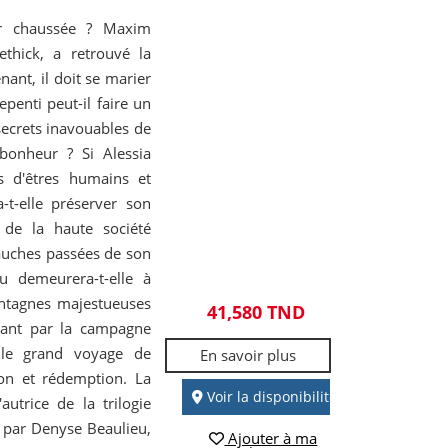
ir chaussée ? Maxim
thick, a retrouvé la
nant, il doit se marier
epenti peut-il faire un
secrets inavouables de
 bonheur ? Si Alessia
s d'êtres humains et
-t-elle préserver son
de la haute société
bauches passées de son
ou demeurera-t-elle à
tagnes majestueuses
41,580 TND
sant par la campagne
 le grand voyage de
En savoir plus
don et rédemption. La
Voir la disponibilité
autrice de la trilogie
 par Denyse Beaulieu,
Ajouter à ma