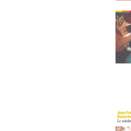
langue
librio
coffret poche
PRIX
4
315
MISE À JOUR