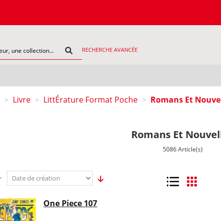
COMMAN
RECHERCHE AVANCÉE
Livre
LittÉrature Format Poche
Romans Et Nouvel
>
>
>
Romans Et Nouvel
5086 Article(s)
r
Liste
Grille
One Piece 107