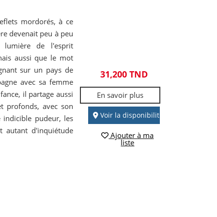
reflets mordorés, à ce
frère devenait peu à peu
 lumière de l'esprit
nais aussi que le mot
régnant sur un pays de
31,200 TND
pagne avec sa femme
fance, il partage aussi
En savoir plus
et profonds, avec son
Voir la disponibilité
 indicible pudeur, les
t autant d'inquiétude
Ajouter à ma
liste