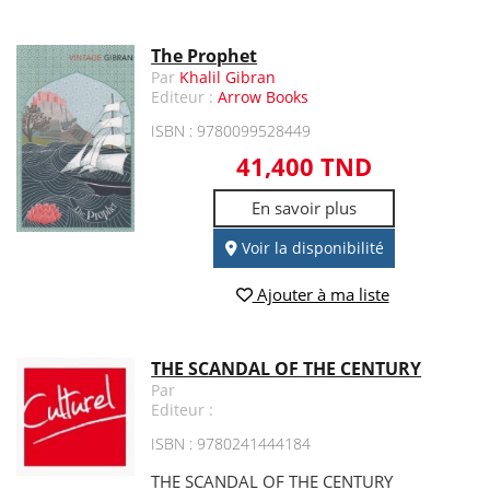
The Prophet
Par
Khalil Gibran
Editeur :
Arrow Books
ISBN : 9780099528449
41,400 TND
En savoir plus
Voir la disponibilité
Ajouter à ma liste
THE SCANDAL OF THE CENTURY
Par
Editeur :
ISBN : 9780241444184
THE SCANDAL OF THE CENTURY