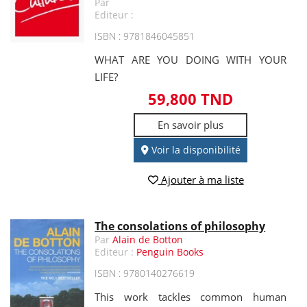
Par
Editeur :
ISBN : 9781846045851
WHAT ARE YOU DOING WITH YOUR
LIFE?
59,800 TND
En savoir plus
Voir la disponibilité
Ajouter à ma liste
The consolations of philosophy
Par
Alain de Botton
Editeur :
Penguin Books
ISBN : 9780140276619
This work tackles common human