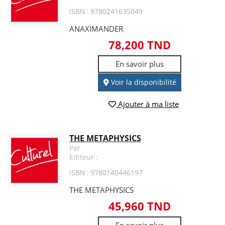
ISBN : 9780241635049
ANAXIMANDER
78,200 TND
En savoir plus
Voir la disponibilité
Ajouter à ma liste
THE METAPHYSICS
Par
Editeur :
ISBN : 9780140446197
THE METAPHYSICS
45,960 TND
En savoir plus