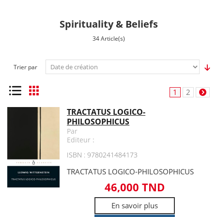
Spirituality & Beliefs
34 Article(s)
Trier par
Liste
Grille
1
2
TRACTATUS LOGICO-
PHILOSOPHICUS
Par
Editeur :
ISBN : 9780241484173
TRACTATUS LOGICO-PHILOSOPHICUS
46,000 TND
En savoir plus