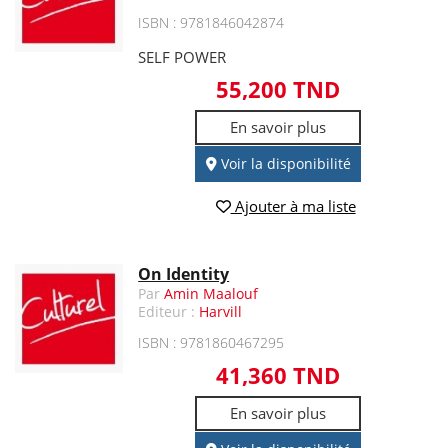
ISBN : 9781846042874
SELF POWER
55,200 TND
En savoir plus
Voir la disponibilité
Ajouter à ma liste
On Identity
Par
Amin Maalouf
Editeur :
Harvill
ISBN : 9781860467295
41,360 TND
En savoir plus