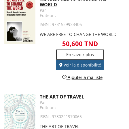
WORLD
Par
Editeur :
ISBN : 9781529933406
WE ARE FREE TO CHANGE THE WORLD
50,600 TND
En savoir plus
Voir la disponibilité
Ajouter à ma liste
THE ART OF TRAVEL
Par
Editeur :
ISBN : 9780241970065
THE ART OF TRAVEL