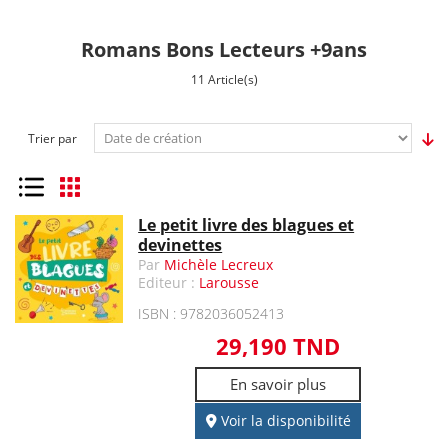
Romans Bons Lecteurs +9ans
11 Article(s)
Trier par
Liste
Grille
Le petit livre des blagues et
devinettes
Par
Michèle Lecreux
Editeur :
Larousse
ISBN : 9782036052413
29,190 TND
En savoir plus
Voir la disponibilité