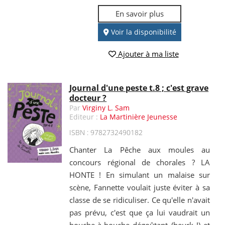
En savoir plus
Voir la disponibilité
Ajouter à ma liste
Journal d'une peste t.8 ; c'est grave
docteur ?
Par
Virginy L. Sam
Editeur :
La Martinière Jeunesse
ISBN : 9782732490182
Chanter La Pêche aux moules au
concours régional de chorales ? LA
HONTE ! En simulant un malaise sur
scène, Fannette voulait juste éviter à sa
classe de se ridiculiser. Ce qu'elle n'avait
pas prévu, c'est que ça lui vaudrait un
bouche-à-bouche dégoûtant (beurk !) et