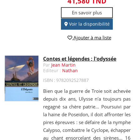
41,580 TND
En savoir plus
Voir la disponibilité
Ajouter à ma liste
Contes et légendes ; l'odyssée
Par
Jean Martin
Editeur :
Nathan
ISBN : 9782092527887
Bien que la guerre de Troie soit achevée
depuis dix ans, Ulysse n'a toujours pas
regagné sa chère patrie... Poursuivi par
la haine de Poseïdon, il doit affronter les
pires épreuves : se défaire de la nymphe
Calypso, combattre le Cyclope, échapper
au chant ensorcelant des sirènes... 16