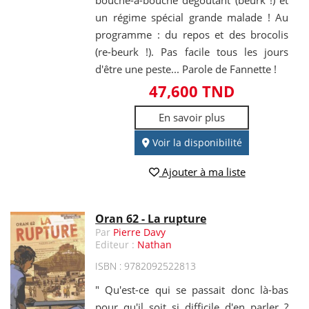
un régime spécial grande malade ! Au
programme : du repos et des brocolis
(re-beurk !). Pas facile tous les jours
d'être une peste... Parole de Fannette !
47,600 TND
En savoir plus
Voir la disponibilité
Ajouter à ma liste
Oran 62 - La rupture
Par
Pierre Davy
Editeur :
Nathan
ISBN : 9782092522813
" Qu'est-ce qui se passait donc là-bas
pour qu'il soit si difficile d'en parler ?