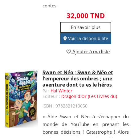
contes.
32,000 TND
En savoir plus
Voir la disponibilité
Ajouter à ma liste
Swan et Néo ; Swan & Néo et
l'empereur des ombres ; une
aventure dont tu es le héros
Par
Hal Winter
Editeur :
Dragon d'Or (Les Livres du)
ISBN : 9782821213050
« Aide Swan et Néo à s'échapper du
monde de YouTube en prenant les
bonnes décisions ! Catastrophe ! Alors