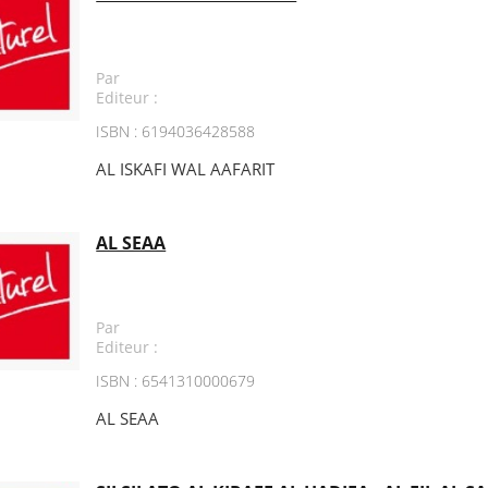
Par
Editeur :
ISBN : 6194036428588
AL ISKAFI WAL AAFARIT
AL SEAA
Par
Editeur :
ISBN : 6541310000679
AL SEAA