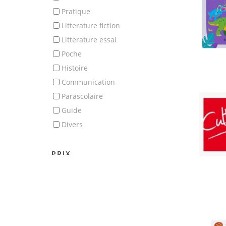
pratique
litterature fiction
litterature essai
poche
histoire
communication
parascolaire
guide
divers
PRIX
0
125
MISE À JOUR