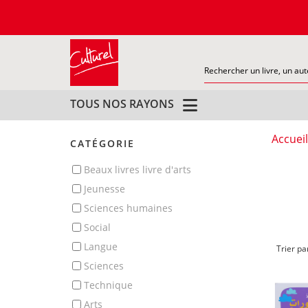
TOUS NOS RAYONS
Accueil
CATÉGORIE
beaux livres livre d'arts
jeunesse
sciences humaines
social
langue
Trier pa
sciences
technique
arts