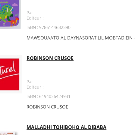
Par
Editeur :
ISBN : 9786144632390
MAWSOUAATO AL DAYNASORAT LIL MOBTADIEIN -
ROBINSON CRUSOE
Par
Editeur :
ISBN : 6194036424931
ROBINSON CRUSOE
MALLADHI TOHIBOHO AL DIBABA