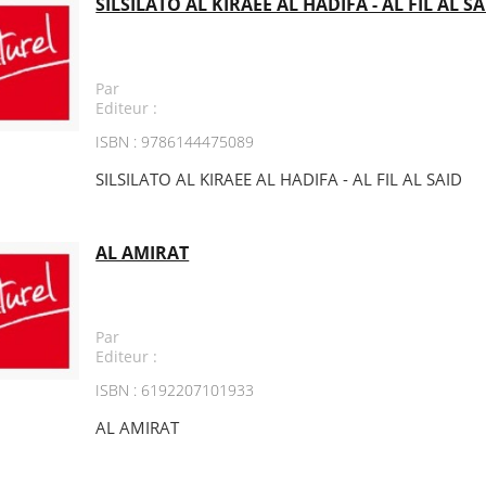
SILSILATO AL KIRAEE AL HADIFA - AL FIL AL SA
Par
Editeur :
ISBN : 9786144475089
SILSILATO AL KIRAEE AL HADIFA - AL FIL AL SAID
AL AMIRAT
Par
Editeur :
ISBN : 6192207101933
AL AMIRAT