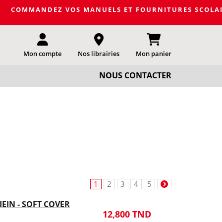
EZ VOS MANUELS ET FOURNITURES SCOLAIRES DE LA PROC
Mon compte
Nos librairies
Mon panier
NOUS CONTACTER
1
2
3
4
5
IN - SOFT COVER
12,800 TND