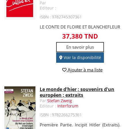
Par
Editeur :
ISBN : 9782745307361
LE CONTE DE FLOIRE ET BLANCHEFLEUR
37,380 TND
En savoir plus
Voir la disponibilité
Ajouter à ma liste
Le monde d'hier ; souvenirs d'un
européen ; extraits
Par
Stefan Zweig
Editeur :
Interforum
ISBN : 9782266275361
Première Partie. Incipit Hitler (Extraits).