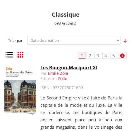
Classique
698 Article(s)
Trier par
Liste
Grille
1
2
3
4
5
Les Rougon-Macquart XI
Par
Emile Zola
Editeur :
Folio
ISBN : 9782073071699
Le Second Empire vise à faire de Paris la
capitale de la mode et du luxe. La ville
se modernise. Les boutiques du Paris
ancien laissent place peu à peu aux
grands magasins, dans le voisinage des