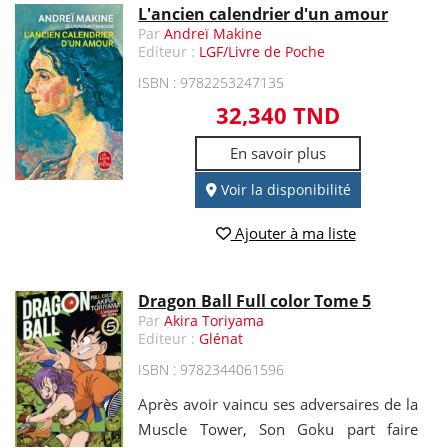
L'ancien calendrier d'un amour
Par
Andreï Makine
Editeur :
LGF/Livre de Poche
ISBN : 9782253247135
32,340 TND
En savoir plus
Voir la disponibilité
Ajouter à ma liste
Dragon Ball Full color Tome 5
Par
Akira Toriyama
Editeur :
Glénat
ISBN : 9782344061596
Après avoir vaincu ses adversaires de la
Muscle Tower, Son Goku part faire