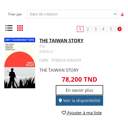
Trier par
Liste
Grille
1
2
3
4
5
THE TAIWAN STORY
Par
Editeur :
ISBN : 9780241694299
THE TAIWAN STORY
78,200 TND
En savoir plus
Voir la disponibilité
Ajouter à ma liste