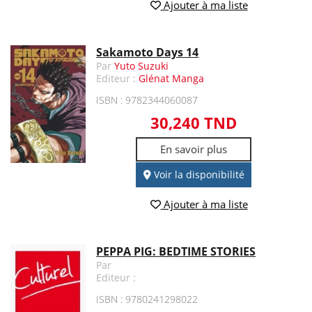
Ajouter à ma liste
Sakamoto Days 14
Par
Yuto Suzuki
Editeur :
Glénat Manga
ISBN : 9782344060087
30,240 TND
En savoir plus
Voir la disponibilité
Ajouter à ma liste
PEPPA PIG: BEDTIME STORIES
Par
Editeur :
ISBN : 9780241298022