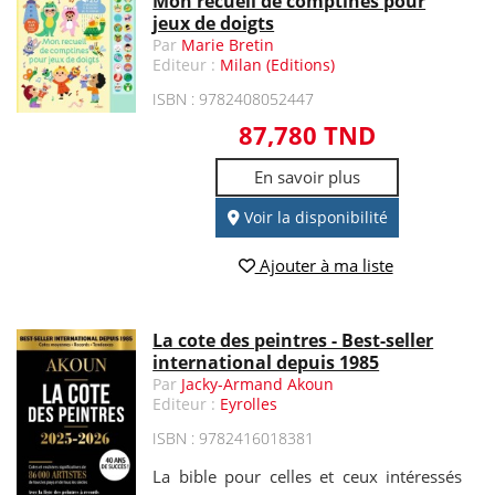
Mon recueil de comptines pour
jeux de doigts
Par
Marie Bretin
Editeur :
Milan (Editions)
ISBN : 9782408052447
87,780 TND
En savoir plus
Voir la disponibilité
Ajouter à ma liste
La cote des peintres - Best-seller
international depuis 1985
Par
Jacky-Armand Akoun
Editeur :
Eyrolles
ISBN : 9782416018381
La bible pour celles et ceux intéressés