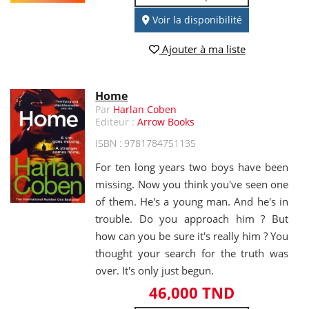
Voir la disponibilité
Ajouter à ma liste
Home
Par
Harlan Coben
Editeur :
Arrow Books
ISBN : 9781784751135
For ten long years two boys have been
missing. Now you think you've seen one
of them. He's a young man. And he's in
trouble. Do you approach him ? But
how can you be sure it's really him ? You
thought your search for the truth was
over. It's only just begun.
46,000 TND