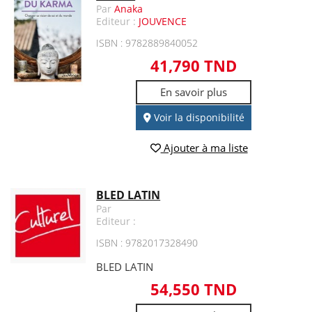
Par
Anaka
Editeur :
JOUVENCE
ISBN : 9782889840052
41,790 TND
En savoir plus
Voir la disponibilité
Ajouter à ma liste
BLED LATIN
Par
Editeur :
ISBN : 9782017328490
BLED LATIN
54,550 TND