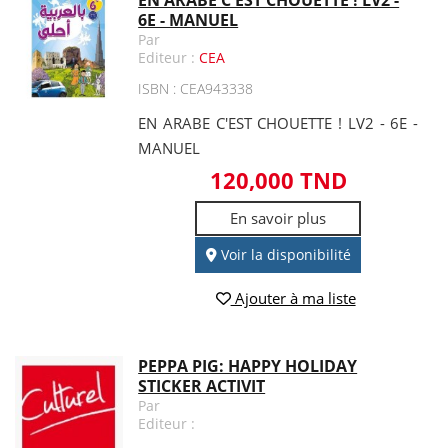
EN ARABE C'EST CHOUETTE ! LV2 -
6E - MANUEL
Par
Editeur :
CEA
ISBN : CEA943338
EN ARABE C'EST CHOUETTE ! LV2 - 6E -
MANUEL
120,000 TND
En savoir plus
Voir la disponibilité
Ajouter à ma liste
PEPPA PIG: HAPPY HOLIDAY
STICKER ACTIVIT
Par
Editeur :