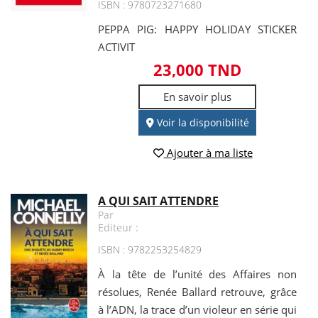
ISBN : 9780723271680
PEPPA PIG: HAPPY HOLIDAY STICKER
ACTIVIT
23,000 TND
En savoir plus
Voir la disponibilité
Ajouter à ma liste
A QUI SAIT ATTENDRE
Par
Editeur :
ISBN : 9782253254829
À la tête de l’unité des Affaires non
résolues, Renée Ballard retrouve, grâce
à l’ADN, la trace d’un violeur en série qui