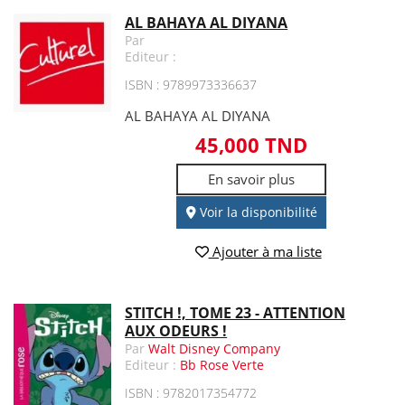
AL BAHAYA AL DIYANA
Par
Editeur :
ISBN : 9789973336637
AL BAHAYA AL DIYANA
45,000 TND
En savoir plus
Voir la disponibilité
Ajouter à ma liste
STITCH !, TOME 23 - ATTENTION
AUX ODEURS !
Par
Walt Disney Company
Editeur :
Bb Rose Verte
ISBN : 9782017354772