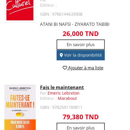
Editeur :
ISBN : 9786144633908
ATANI BI NAFSI - ZIYARATO TABIBI
26,000 TND
En savoir plus
Voir la disponibilité
Ajouter à ma liste
Fais le maintenant
Par
Emeric Lebreton
Editeur :
Marabout
ISBN : 9782501189811
79,380 TND
En savoir plus