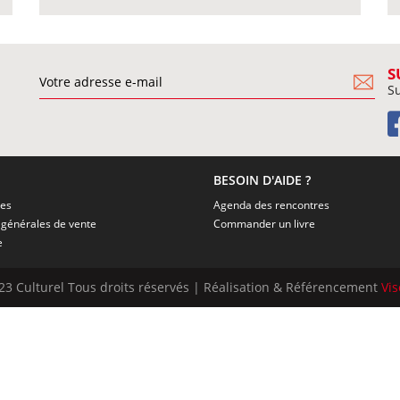
S
Su
BESOIN D'AIDE ?
ies
Agenda des rencontres
Conditions générales de vente
Commander un livre
e
23 Culturel Tous droits réservés | Réalisation & Référencement
Vi