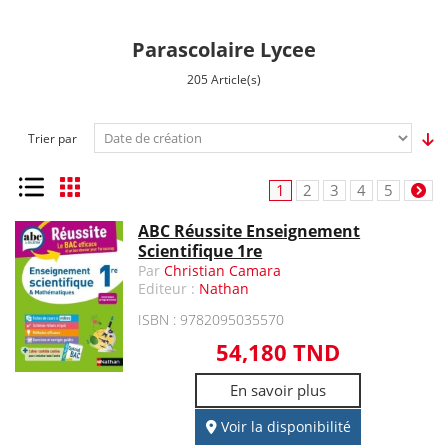
Parascolaire Lycee
205 Article(s)
Trier par
Liste
Grille
1
2
3
4
5
ABC Réussite Enseignement
Scientifique 1re
Par
Christian Camara
Editeur :
Nathan
ISBN : 9782095035570
54,180 TND
En savoir plus
Voir la disponibilité