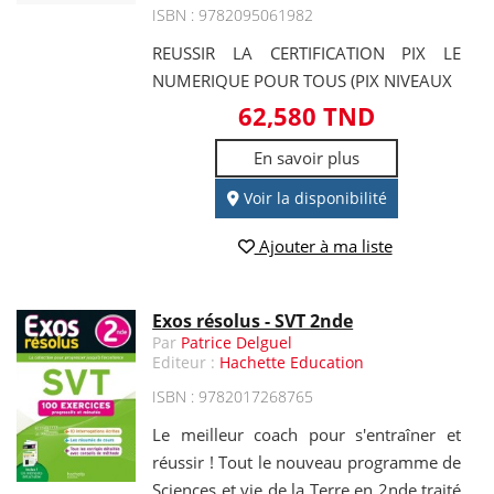
ISBN : 9782095061982
REUSSIR LA CERTIFICATION PIX LE
NUMERIQUE POUR TOUS (PIX NIVEAUX
62,580 TND
En savoir plus
Voir la disponibilité
Ajouter à ma liste
Exos résolus - SVT 2nde
Par
Patrice Delguel
Editeur :
Hachette Education
ISBN : 9782017268765
Le meilleur coach pour s'entraîner et
réussir ! Tout le nouveau programme de
Sciences et vie de la Terre en 2nde traité