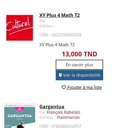
XY Plus 4 Math T2
Par
Editeur :
ISBN : 2022290830028
XY Plus 4 Math T2
13,000 TND
En savoir plus
Voir la disponibilité
Ajouter à ma liste
Gargantua
Par
François Rabelais
Editeur :
Flammarion
ISBN : 9782080252937