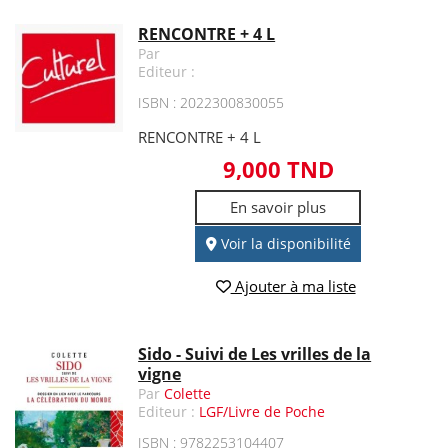
RENCONTRE + 4 L
Par
Editeur :
ISBN : 2022300830055
RENCONTRE + 4 L
9,000 TND
En savoir plus
Voir la disponibilité
Ajouter à ma liste
Sido - Suivi de Les vrilles de la
vigne
Par
Colette
Editeur :
LGF/Livre de Poche
ISBN : 9782253104407