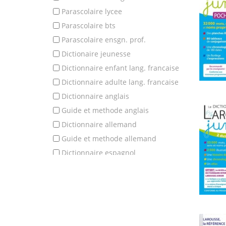
parascolaire lycee
parascolaire bts
parascolaire ensgn. prof.
dictionaire jeunesse
dictionnaire enfant lang. francaise
dictionnaire adulte lang. francaise
dictionnaire anglais
guide et methode anglais
dictionnaire allemand
guide et methode allemand
dictionnaire espagnol
guide et methode espagnol
dictionnaire italien
guide et methode italien
dictionnaire autre langue
guide et methode autre langue