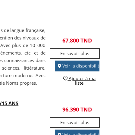
s de langue française,
mention des niveaux de
67,800 TND
 -Avec plus de 10 000
vénements, etc. et de
En savoir plus
es connaissances dans
Voir la disponibilité
ciences, littérature,
verture moderne. Avec
Ajouter à ma
rtie Noms propres.
liste
/15 ANS
96,390 TND
En savoir plus
Voir la disponibilité