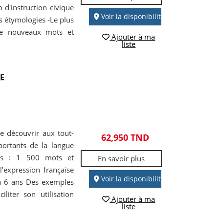
d'instruction civique
Voir la disponibilité
es étymologies -Le plus
 de nouveaux mots et
Ajouter à ma
liste
E
re découvrir aux tout-
62,950 TND
portants de la langue
tits : 1 500 mots et
En savoir plus
 l’expression française
Voir la disponibilité
 à 6 ans Des exemples
liter son utilisation
Ajouter à ma
liste