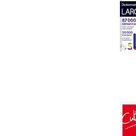
dico-guide specifique
guide economique
preparation brevet
preparation baccalaureat
preparation technique
guide et methode francais
dictionnaire biling ara/ fr
PRIX
29
160
MISE À JOUR