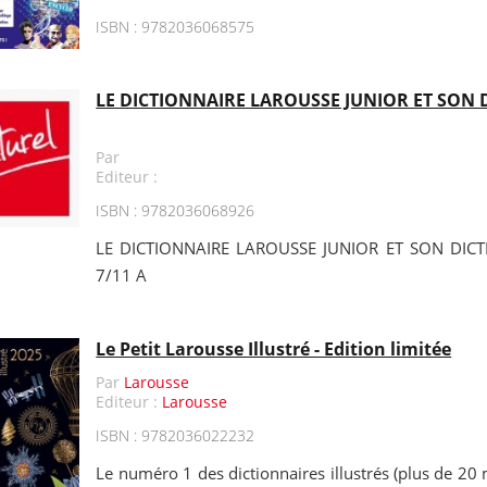
ISBN : 9782036068575
LE DICTIONNAIRE LAROUSSE JUNIOR ET SON D
Par
Editeur :
ISBN : 9782036068926
LE DICTIONNAIRE LAROUSSE JUNIOR ET SON DICT
7/11 A
Le Petit Larousse Illustré - Edition limitée
Par
Larousse
Editeur :
Larousse
ISBN : 9782036022232
Le numéro 1 des dictionnaires illustrés (plus de 20 