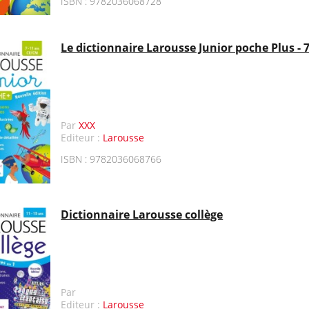
ISBN : 9782036068728
Le dictionnaire Larousse Junior poche Plus - 
Par
XXX
Editeur :
Larousse
ISBN : 9782036068766
Dictionnaire Larousse collège
Par
Editeur :
Larousse