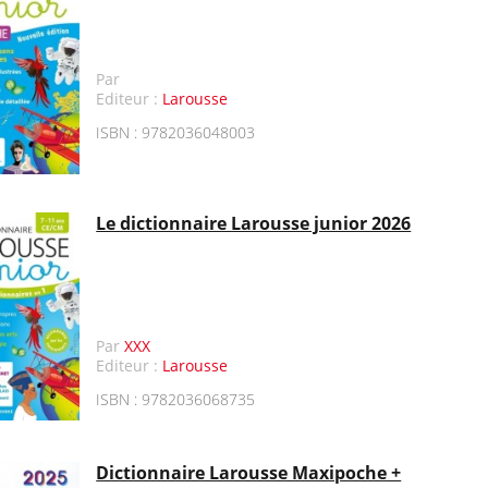
Par
Editeur :
Larousse
ISBN : 9782036048003
Le dictionnaire Larousse junior 2026
Par
XXX
Editeur :
Larousse
ISBN : 9782036068735
Dictionnaire Larousse Maxipoche +