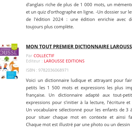
d'anglais riche de plus de 1 000 mots, un mémento 
et un quiz d'orthographe en ligne. -Un dossier sur l
de l'édition 2024 : une édition enrichie avec
toujours plus complète.
MON TOUT PREMIER DICTIONNAIRE LAROUSS
Par
COLLECTIF
Editeur :
LAROUSSE EDITIONS
ISBN : 9782036068971
Voici un dictionnaire ludique et attrayant pour fai
petits les 1 500 mots et expressions les plus im
française. Un dictionnaire adapté aux tout-pe
expressions pour s’initier à la lecture, l’écriture et
Un vocabulaire sélectionné pour les enfants de 3
pour situer chaque mot en contexte et ainsi faci
Chaque mot est illustré par une photo ou un dessin