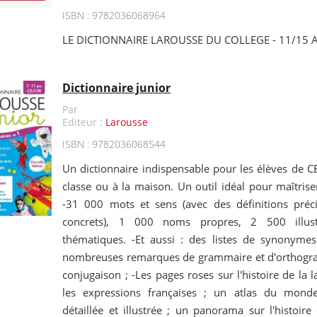
ISBN : 9782036068964
LE DICTIONNAIRE LAROUSSE DU COLLEGE - 11/15 
Dictionnaire junior
Par
Editeur :
Larousse
ISBN : 9782036068544
Un dictionnaire indispensable pour les élèves de C
classe ou à la maison. Un outil idéal pour maîtriser
-31 000 mots et sens (avec des définitions préc
concrets), 1 000 noms propres, 2 500 illust
thématiques. -Et aussi : des listes de synonymes
nombreuses remarques de grammaire et d'orthogra
conjugaison ; -Les pages roses sur l'histoire de la 
les expressions françaises ; un atlas du mond
détaillée et illustrée ; un panorama sur l'histoire