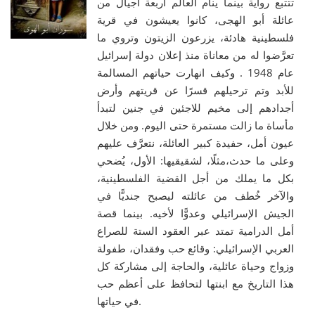
تتتبع رواية بينما ينام العالم أربعة أجيال من
عائلة أبو الهجى، كانوا يعيشون في قرية
فلسطينية هادئة، يزرعون الزيتون وتروي ما
تعرَّضوا له من معاناة منذ إعلان دولة إسرائيل
عام 1948 . وكيف انهارت حياتهم المسالمة
للأبد وتم ترحيلهم قسرًا عن قريتهم وأرض
أجدادهم إلى مخيم للاجئين في جنين لتبدأ
مأساة ما زالت مستمرة حتى اليوم. ومن خلال
عيون أمل، حفيدة كبير العائلة، نتعرَّف عليهم
وعلى ما حدث،مثلًا، لشقيقيها: الأول، يُضحي
بكل ما يملك من أجل القضية الفلسطينية،
والآخر خُطف من عائلته ليصبح جنديًّا في
الجيش الإسرائيلي وعدوًّا لأخيه. بينما قصة
أمل الدرامية تمتد عبر العقود الستة للصراع
العربي الإسرائيلي: وقائع حب وفقدان، طفولة
وزواج وحياة عائلية، والحاجة إلى مشاركة كل
هذا التاريخ مع ابنتها لتحافظ على أعظم حب
في حياتها.