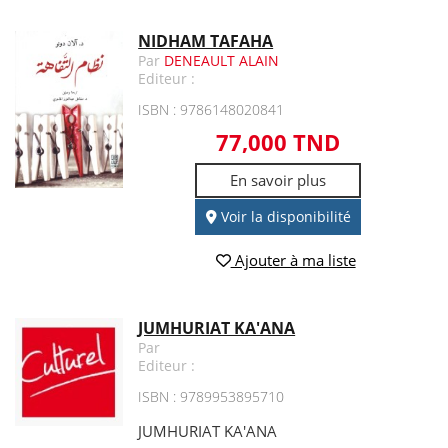
NIDHAM TAFAHA
Par
DENEAULT ALAIN
Editeur :
ISBN : 9786148020841
77,000 TND
En savoir plus
Voir la disponibilité
Ajouter à ma liste
JUMHURIAT KA'ANA
Par
Editeur :
ISBN : 9789953895710
JUMHURIAT KA'ANA