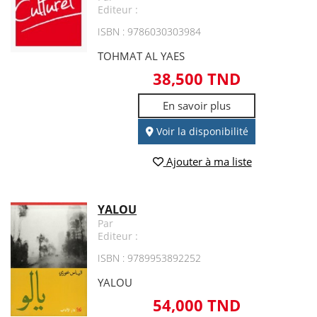
Editeur :
ISBN : 9786030303984
TOHMAT AL YAES
38,500 TND
En savoir plus
Voir la disponibilité
Ajouter à ma liste
YALOU
Par
Editeur :
ISBN : 9789953892252
YALOU
54,000 TND