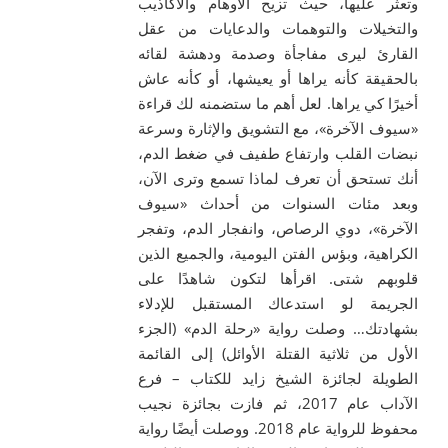
وتعثر عليها، حيث تزيح الأوهام والأكاذيب
والتخيلات والتوهمات والدعايات من عقل
القارئ ليرى مفاجأة وصدمة ودهشة لقائه
بالحقيقة كأنه يراها أو يعيشها، أو كأنه عاش
أخيرًا كي يراها. لعل أهم ما ستضمنه لك قراءة
«سيوف الآخرة»، مع التشويق والإثارة وسرعة
نبضات القلب وارتفاع طفيف في ضغط الدم،
أنك تستحق أن تعرف لماذا تسمع وترى الآن،
وبعد مئات السنوات من أحداث «سيوف
الآخرة»، دوي الرصاص، وانفجار الدم، وتفجر
الكراهية، وبؤس الفتن اليومية، والجميع الذين
قلوبهم شتى. اقرأها لتكون شاهدًا على
الجريمة لو استدعاك المستقبل للإدلاء
بشهادتك… وصلت رواية «رحلة الدم» (الجزء
الأول من ثلاثية القتلة الأوائل) إلى القائمة
الطويلة لجائزة الشيخ زايد للكتاب – فرع
الآداب عام 2017، ثم فازت بجائزة نجيب
محفوظ للرواية عام 2018. ووصلت أيضًا رواية