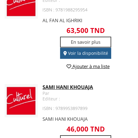
Editeur :
ISBN : 9781988295954
AL FAN AL IGHRIKI
63,500 TND
En savoir plus
Voir la disponibilité
Ajouter à ma liste
SAMI HANI KHOUAJA
Par
Editeur :
ISBN : 9789953897899
SAMI HANI KHOUAJA
46,000 TND