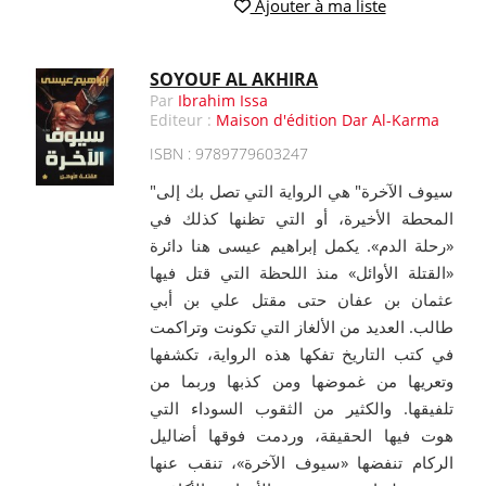
Ajouter à ma liste
SOYOUF AL AKHIRA
Par
Ibrahim Issa
Editeur :
Maison d'édition Dar Al-Karma
ISBN : 9789779603247
"سيوف الآخرة" هي الرواية التي تصل بك إلى
المحطة الأخيرة، أو التي تظنها كذلك في
«رحلة الدم». يكمل إبراهيم عيسى هنا دائرة
«القتلة الأوائل» منذ اللحظة التي قتل فيها
عثمان بن عفان حتى مقتل علي بن أبي
طالب. العديد من الألغاز التي تكونت وتراكمت
في كتب التاريخ تفكها هذه الرواية، تكشفها
وتعريها من غموضها ومن كذبها وربما من
تلفيقها. والكثير من الثقوب السوداء التي
هوت فيها الحقيقة، وردمت فوقها أضاليل
الركام تنفضها «سيوف الآخرة»، تنقب عنها