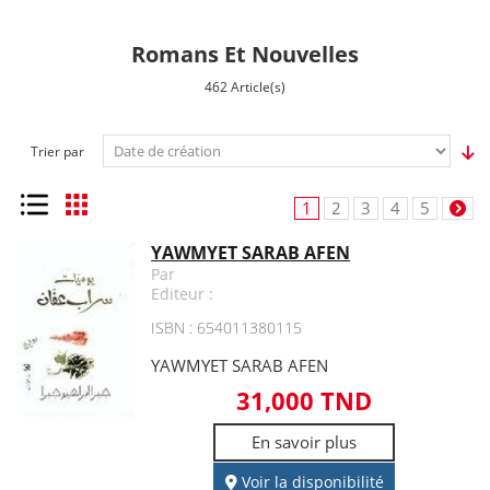
Romans Et Nouvelles
462 Article(s)
Trier par
Liste
Grille
1
2
3
4
5
YAWMYET SARAB AFEN
Par
Editeur :
ISBN : 654011380115
YAWMYET SARAB AFEN
31,000 TND
En savoir plus
Voir la disponibilité