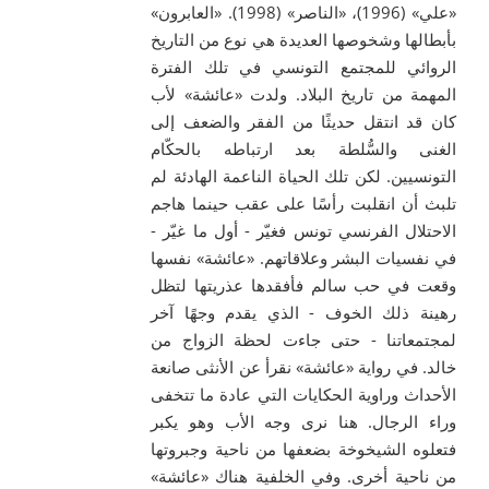
«علي» (1996)، «الناصر» (1998). «العابرون»
بأبطالها وشخوصها العديدة هي نوع من التاريخ
الروائي للمجتمع التونسي في تلك الفترة
المهمة من تاريخ البلاد. ولدت «عائشة» لأب
كان قد انتقل حديثًا من الفقر والضعف إلى
الغنى والسُّلطة بعد ارتباطه بالحكّام
التونسيين. لكن تلك الحياة الناعمة الهادئة لم
تلبث أن انقلبت رأسًا على عقب حينما هاجم
الاحتلال الفرنسي تونس فغيّر - أول ما غيّر -
في نفسيات البشر وعلاقاتهم. «عائشة» نفسها
وقعت في حب سالم فأفقدها عذريتها لتظل
رهينة ذلك الخوف - الذي يقدم وجهًا آخر
لمجتمعاتنا - حتى جاءت لحظة الزواج من
خالد. في رواية «عائشة» نقرأ عن الأنثى صانعة
الأحداث وراوية الحكايات التي عادة ما تتخفى
وراء الرجال. هنا نرى وجه الأب وهو يكبر
فتعلوه الشيخوخة بضعفها من ناحية وجبروتها
من ناحية أخرى. وفي الخلفية هناك «عائشة»