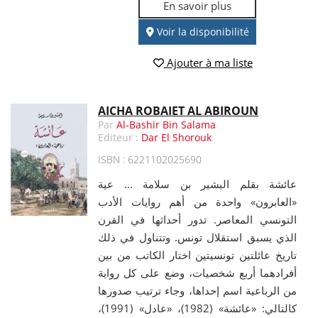
En savoir plus
Voir la disponibilité
Ajouter à ma liste
AICHA ROBAIET AL ABIROUN
Par
Al-Bashir Bin Salama
Editeur :
Dar El Shorouk
ISBN : 6221102025690
عائشة بقلم البشير بن سلامة ... عية
«العابرون» واحدة من أهم روايات الأدب
التونسي المعاصر. تدور أحداثها في القرن
الذي يسبق استقلال تونس. وتتناول في ذلك
تاريخ عائلتين تونسيتين اختار الكاتب من بين
أفرادهما أربع شخصيات، وضع على كل رواية
من الرباعية اسم إحداها، وجاء ترتيب صدورها
كالتالي: «عائشة» (1982)، «عادل» (1991)،