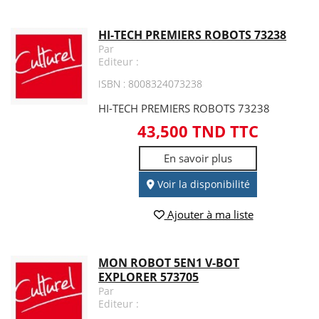
HI-TECH PREMIERS ROBOTS 73238
Par
Editeur :
ISBN : 8008324073238
HI-TECH PREMIERS ROBOTS 73238
43,500 TND TTC
En savoir plus
Voir la disponibilité
Ajouter à ma liste
MON ROBOT 5EN1 V-BOT
EXPLORER 573705
Par
Editeur :