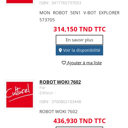
ISBN : 3417765737053
MON ROBOT 5EN1 V-BOT EXPLORER
573705
314,150 TND TTC
En savoir plus
Voir la disponibilité
Ajouter à ma liste
ROBOT WOKI 7602
Par
Editeur :
ISBN : 3700802103448
ROBOT WOKI 7602
436,930 TND TTC