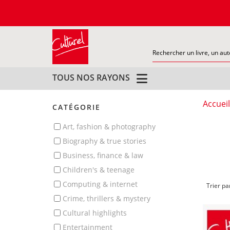
TOUS NOS RAYONS
Accueil
CATÉGORIE
art, fashion & photography
biography & true stories
business, finance & law
children's & teenage
computing & internet
Trier pa
crime, thrillers & mystery
cultural highlights
entertainment