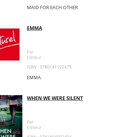
MAID FOR EACH OTHER
EMMA
Par
Editeur :
ISBN : 9780141192475
EMMA
WHEN WE WERE SILENT
Par
Editeur :
ISBN : 9781804992494