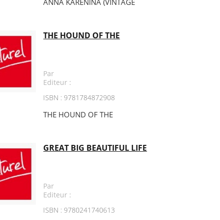
ANNA KARENINA (VINTAGE
THE HOUND OF THE
Par
Editeur :
ISBN : 9781784872908
THE HOUND OF THE
GREAT BIG BEAUTIFUL LIFE
Par
Editeur :
ISBN : 9780241740613