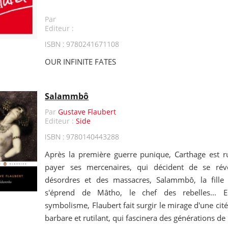
Par
Editeur :
ISBN : 9780241671108
OUR INFINITE FATES
Salammbô
Par
Gustave Flaubert
Editeur :
Side
ISBN : 9780140443288
Après la première guerre punique, Carthage est r
payer ses mercenaires, qui décident de se rév
désordres et des massacres, Salammbô, la fille 
s'éprend de Mâtho, le chef des rebelles... 
symbolisme, Flaubert fait surgir le mirage d'une cit
barbare et rutilant, qui fascinera des générations de 