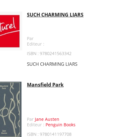
SUCH CHARMING LIARS
Par
Editeur :
ISBN : 9780241563342
SUCH CHARMING LIARS
Mansfield Park
Par
Jane Austen
Editeur :
Penguin Books
ISBN : 9780141197708