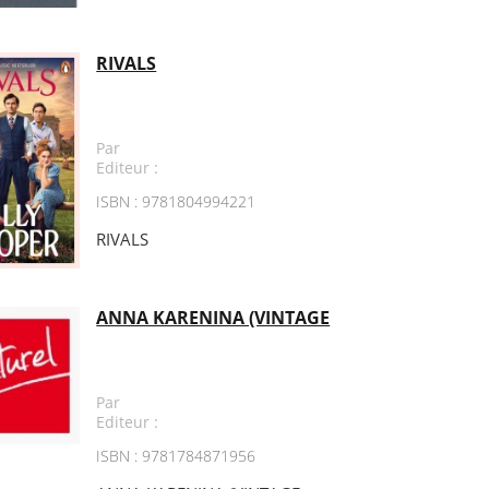
RIVALS
Par
Editeur :
ISBN : 9781804994221
RIVALS
ANNA KARENINA (VINTAGE
Par
Editeur :
ISBN : 9781784871956