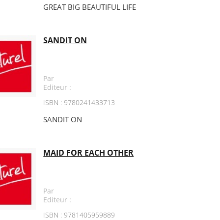
GREAT BIG BEAUTIFUL LIFE
SANDIT ON
Par
Editeur :
ISBN : 9780241433713
SANDIT ON
MAID FOR EACH OTHER
Par
Editeur :
ISBN : 9781405959889