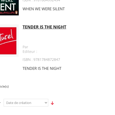
WHEN WE WERE SILENT
TENDER IS THE NIGHT
Par
Editeur :
ISBN : 9781784872847
TENDER IS THE NIGHT
icle(s)
r