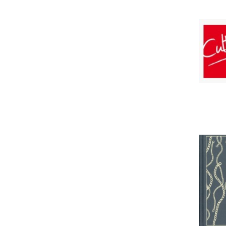
spirituality & beliefs
sports books
stationery & gifts
transport: general interest
travel & maps
PRIX
13
79
MISE À JOUR