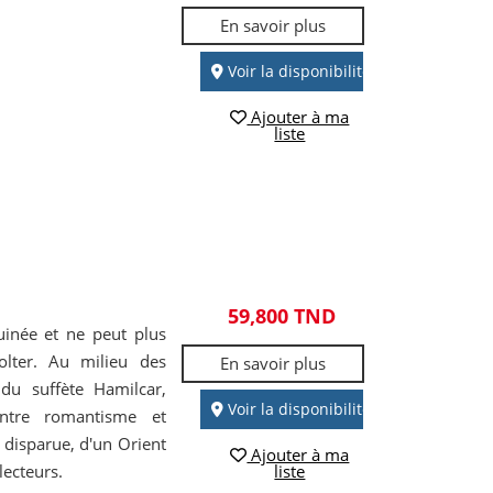
En savoir plus
Voir la disponibilité
Ajouter à ma
liste
59,800 TND
uinée et ne peut plus
olter. Au milieu des
En savoir plus
du suffète Hamilcar,
Voir la disponibilité
Entre romantisme et
é disparue, d'un Orient
Ajouter à ma
lecteurs.
liste