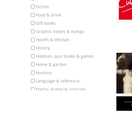
fiction
food & drink
gift books
graphic novels & manga
health & lifestyle
history
hobbies, quiz books & games
home & garden
humour
language & reference
poetry, drama & criticism
politics, society & education
popular science & nature
romantic fiction
science fiction, fantasy & horror
science, technology & medicine