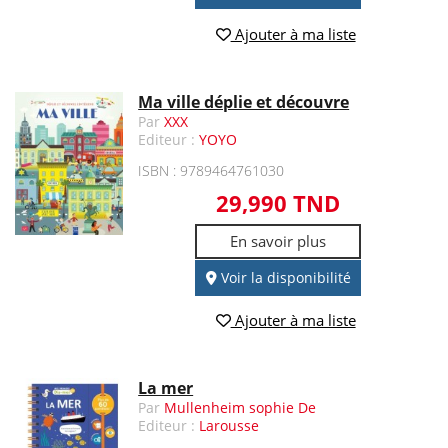
Ajouter à ma liste
Ma ville déplie et découvre
Par
XXX
Editeur :
YOYO
ISBN : 9789464761030
29,990 TND
En savoir plus
Voir la disponibilité
Ajouter à ma liste
La mer
Par
Mullenheim sophie De
Editeur :
Larousse