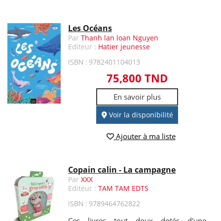
Les Océans
Par
Thanh lan loan Nguyen
Editeur :
Hatier jeunesse
ISBN : 9782401104013
75,800 TND
En savoir plus
Voir la disponibilité
Ajouter à ma liste
Copain calin - La campagne
Par
XXX
Editeur :
TAM TAM EDTS
ISBN : 9789464762822
Ces livres tout doux dotés d'une