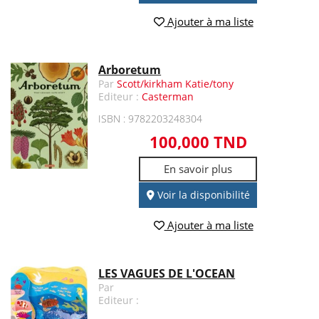
Ajouter à ma liste
Arboretum
Par
Scott/kirkham Katie/tony
Editeur :
Casterman
ISBN : 9782203248304
100,000 TND
En savoir plus
Voir la disponibilité
Ajouter à ma liste
LES VAGUES DE L'OCEAN
Par
Editeur :