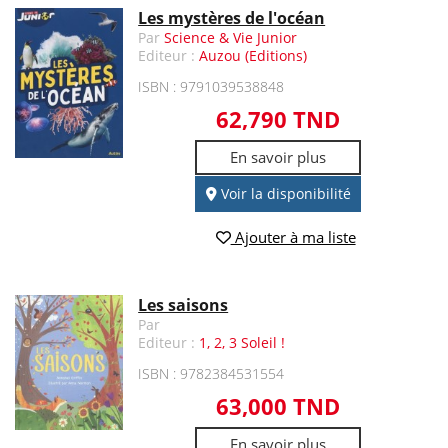
Les mystères de l'océan
Par
Science & Vie Junior
Editeur :
Auzou (Editions)
ISBN : 9791039538848
62,790 TND
En savoir plus
Voir la disponibilité
Ajouter à ma liste
Les saisons
Par
Editeur :
1, 2, 3 Soleil !
ISBN : 9782384531554
63,000 TND
En savoir plus