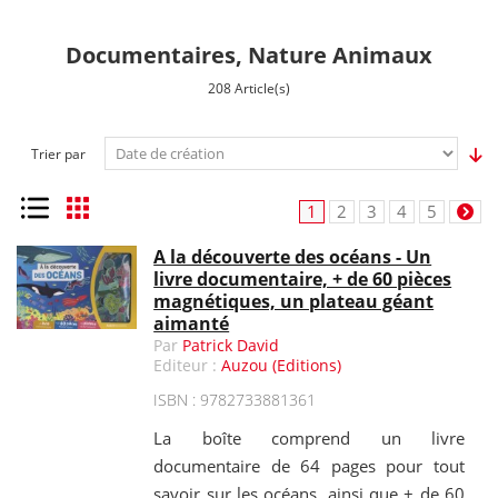
Documentaires, Nature Animaux
208 Article(s)
Trier par
Liste
Grille
1
2
3
4
5
A la découverte des océans - Un
livre documentaire, + de 60 pièces
magnétiques, un plateau géant
aimanté
Par
Patrick David
Editeur :
Auzou (Editions)
ISBN : 9782733881361
La boîte comprend un livre
documentaire de 64 pages pour tout
savoir sur les océans, ainsi que + de 60