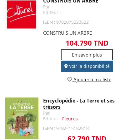
CONSTRUIS UN ARBRE
Par
Editeur :
ISBN : 9782075223522
CONSTRUIS UN ARBRE
104,790 TND
En savoir plus
Voir la disponibilité
Ajouter à ma liste
Encyclopédie - La Terre et ses
trésors
Par
Editeur :
Fleurus
ISBN : 9782215182818
62,790 TND