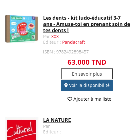
Les dents - kit ludo-éducatif 3-7
ans - Amuse-toi en prenant soin de
tes dents !
Par
XXX
Editeur :
Pandacraft
ISBN : 9782492898457
63,000 TND
En savoir plus
Voir la disponibilité
Ajouter à ma liste
LA NATURE
Par
Editeur :