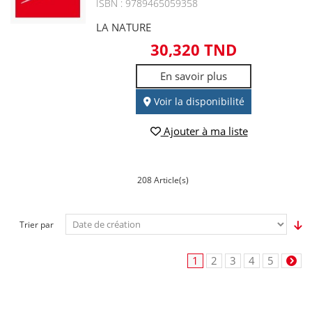
ISBN : 9789465059358
LA NATURE
30,320 TND
En savoir plus
Voir la disponibilité
Ajouter à ma liste
208 Article(s)
Trier par
1
2
3
4
5