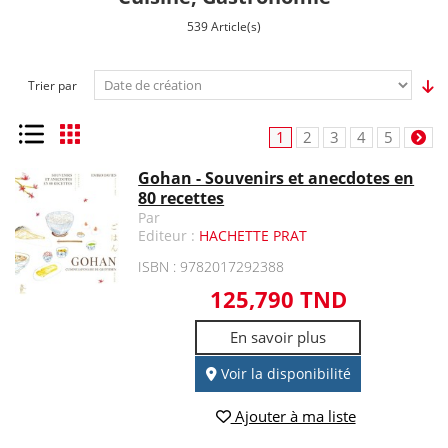
539 Article(s)
Trier par
Liste
Grille
1
2
3
4
5
Gohan - Souvenirs et anecdotes en
80 recettes
Par
Editeur :
HACHETTE PRAT
ISBN : 9782017292388
125,790 TND
En savoir plus
Voir la disponibilité
Ajouter à ma liste