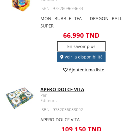
ISBN : 9782809693683
MON BUBBLE TEA - DRAGON BALL
SUPER
66,990 TND
En savoir plus
Voir la disponibilité
Ajouter à ma liste
APERO DOLCE VITA
Par
Editeur :
ISBN : 9782036088092
APERO DOLCE VITA
109,150 TND