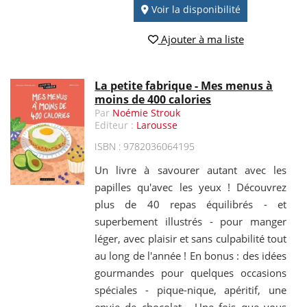
Voir la disponibilité
Ajouter à ma liste
La petite fabrique - Mes menus à
moins de 400 calories
Par
Noémie Strouk
Editeur :
Larousse
ISBN : 9782036064195
Un livre à savourer autant avec les
papilles qu'avec les yeux ! Découvrez
plus de 40 repas équilibrés - et
superbement illustrés - pour manger
léger, avec plaisir et sans culpabilité tout
au long de l'année ! En bonus : des idées
gourmandes pour quelques occasions
spéciales - pique-nique, apéritif, une
envie de chocolat... Une fois que vous