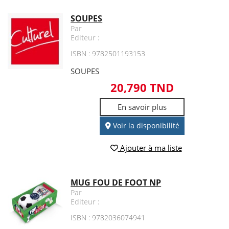
SOUPES
Par
Editeur :
ISBN : 9782501193153
SOUPES
20,790 TND
En savoir plus
Voir la disponibilité
Ajouter à ma liste
MUG FOU DE FOOT NP
Par
Editeur :
ISBN : 9782036074941