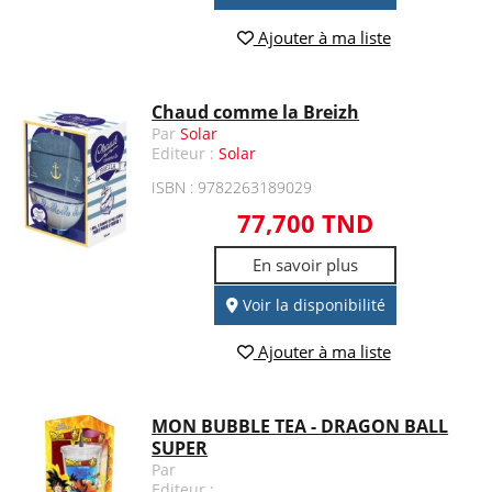
Ajouter à ma liste
Chaud comme la Breizh
Par
Solar
Editeur :
Solar
ISBN : 9782263189029
77,700 TND
En savoir plus
Voir la disponibilité
Ajouter à ma liste
MON BUBBLE TEA - DRAGON BALL
SUPER
Par
Editeur :