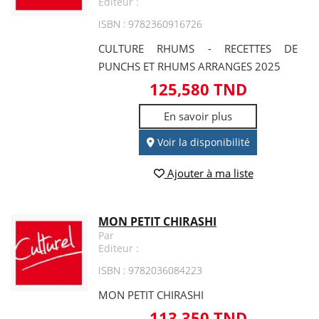
Editeur :
ISBN : 9782360916726
CULTURE RHUMS - RECETTES DE
PUNCHS ET RHUMS ARRANGES 2025
125,580 TND
En savoir plus
Voir la disponibilité
Ajouter à ma liste
MON PETIT CHIRASHI
Par
Editeur :
ISBN : 9782036084223
MON PETIT CHIRASHI
113,350 TND