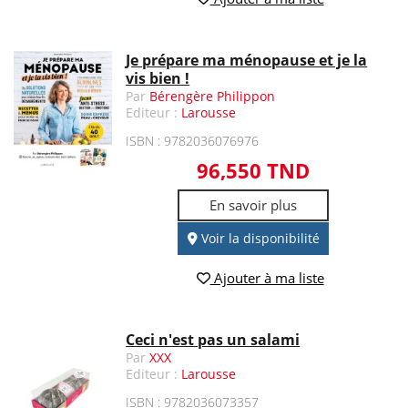
Je prépare ma ménopause et je la
vis bien !
Par
Bérengère Philippon
Editeur :
Larousse
ISBN : 9782036076976
96,550 TND
En savoir plus
Voir la disponibilité
Ajouter à ma liste
Ceci n'est pas un salami
Par
XXX
Editeur :
Larousse
ISBN : 9782036073357