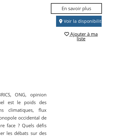
En savoir plus
Voir la disponibilité
Ajouter à ma
liste
 BRICS, ONG, opinion
el est le poids des
ns climatiques, flux
monopole occidental de
re face ? Quels défis
r les débats sur des