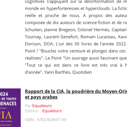
cognitives s'appuyant sur la désinformation de m
monde en hyperforteresses et hyperclouds. La fictio
réelle et proche de nous. A propos des aute
composée de dix auteurs de science-fiction et de r
Schuiten, Jeanne Bregeon, Colonel Hermès, Capitain
Tournay, Laurent Genefort, Romain Lucazeau, Xav
Dorison, DOA. L'un des 30 livres de l'année 2022
Point ! "Bouclez votre ceinture et plongez dans ces 
réalistes". Le Point "Un ouvrage aussi fascinant que
"Tout ce qui est dans ce livre est très vrai à 
d'année". Yann Barthès, Quotidien
Rapport de la CIA, la poudrière du Moyen-Orie
et pays arabes
Par
Equateurs
Editeur :
Equateurs
ISBN : 9782382847190