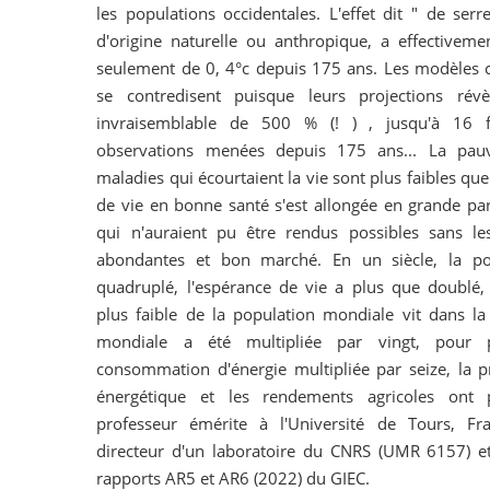
les populations occidentales. L'effet dit " de serr
d'origine naturelle ou anthropique, a effectivemen
seulement de 0, 4°c depuis 175 ans. Les modèles c
se contredisent puisque leurs projections révè
invraisemblable de 500 % (! ) , jusqu'à 16 f
observations menées depuis 175 ans... La pauv
maladies qui écourtaient la vie sont plus faibles que
de vie en bonne santé s'est allongée en grande par
qui n'auraient pu être rendus possibles sans les
abondantes et bon marché. En un siècle, la po
quadruplé, l'espérance de vie a plus que doublé
plus faible de la population mondiale vit dans la 
mondiale a été multipliée par vingt, pour 
consommation d'énergie multipliée par seize, la prod
énergétique et les rendements agricoles ont p
professeur émérite à l'Université de Tours, Fr
directeur d'un laboratoire du CNRS (UMR 6157) e
rapports AR5 et AR6 (2022) du GIEC.