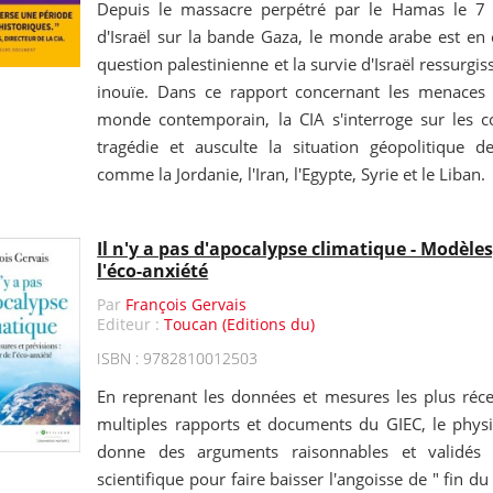
Depuis le massacre perpétré par le Hamas le 7 o
d'Israël sur la bande Gaza, le monde arabe est en é
question palestinienne et la survie d'Israël ressurgi
inouïe. Dans ce rapport concernant les menaces 
monde contemporain, la CIA s'interroge sur les 
tragédie et ausculte la situation géopolitique 
comme la Jordanie, l'Iran, l'Egypte, Syrie et le Liban.
Il n'y a pas d'apocalypse climatique - Modèles
l'éco-anxiété
Par
François Gervais
Editeur :
Toucan (Editions du)
ISBN : 9782810012503
En reprenant les données et mesures les plus récen
multiples rapports et documents du GIEC, le physi
donne des arguments raisonnables et validé
scientifique pour faire baisser l'angoisse de " fin 