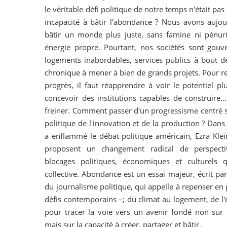
le véritable défi politique de notre temps n'était pas
incapacité à bâtir l'abondance ? Nous avons aujo
bâtir un monde plus juste, sans famine ni pénur
énergie propre. Pourtant, nos sociétés sont gouve
logements inabordables, services publics à bout de
chronique à mener à bien de grands projets. Pour r
progrès, il faut réapprendre à voir le potentiel pl
concevoir des institutions capables de construire.
freiner. Comment passer d'un progressisme centré s
politique de l'innovation et de la production ? Dans
a enflammé le débat politique américain, Ezra Kl
proposent un changement radical de perspecti
blocages politiques, économiques et culturels q
collective. Abondance est un essai majeur, écrit pa
du journalisme politique, qui appelle à repenser en
défis contemporains –; du climat au logement, de l'é
pour tracer la voie vers un avenir fondé non sur l
mais sur la capacité à créer, partager et bâtir.