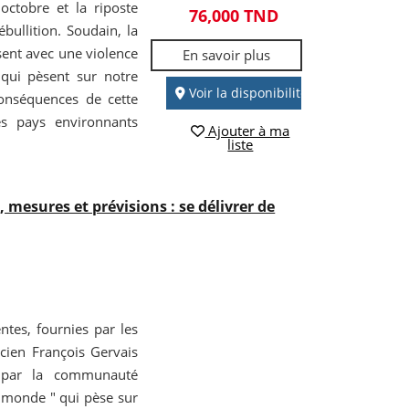
ctobre et la riposte
76,000 TND
bullition. Soudain, la
ssent avec une violence
En savoir plus
qui pèsent sur notre
Voir la disponibilité
conséquences de cette
des pays environnants
Ajouter à ma
liste
, mesures et prévisions : se délivrer de
tes, fournies par les
cien François Gervais
s par la communauté
du monde " qui pèse sur