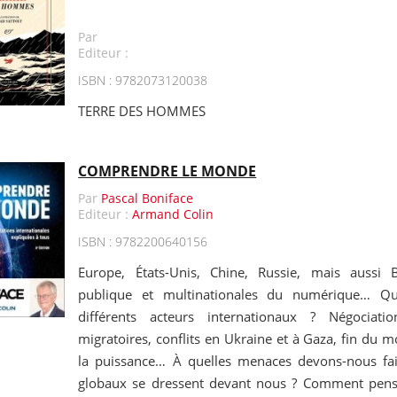
Par
Editeur :
ISBN : 9782073120038
TERRE DES HOMMES
COMPRENDRE LE MONDE
Par
Pascal Boniface
Editeur :
Armand Colin
ISBN : 9782200640156
Europe, États-Unis, Chine, Russie, mais aussi
publique et multinationales du numérique… Qu
différents acteurs internationaux ? Négociatio
migratoires, conflits en Ukraine et à Gaza, fin du 
la puissance… À quelles menaces devons-nous fai
globaux se dressent devant nous ? Comment pense