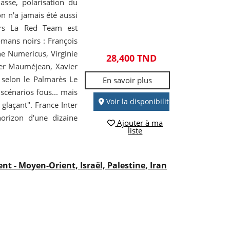
asse, polarisation du
n n'a jamais été aussi
urs La Red Team est
omans noirs : François
e Numericus, Virginie
28,400 TND
ier Mauméjean, Xavier
 selon le Palmarès Le
En savoir plus
scénarios fous... mais
Voir la disponibilité
 glaçant". France Inter
horizon d'une dizaine
Ajouter à ma
liste
nt - Moyen-Orient, Israël, Palestine, Iran