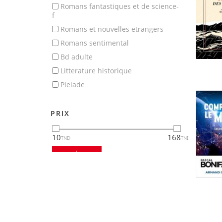
romans fantastiques et de science-
f
romans et nouvelles etrangers
romans sentimental
bd adulte
litterature historique
pleiade
PRIX
10
168
MISE À JOUR