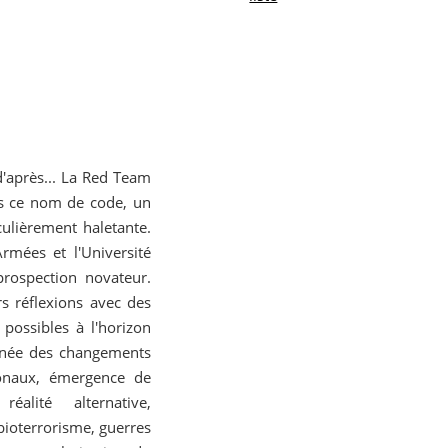
d'après... La Red Team
ous ce nom de code, un
lièrement haletante.
rmées et l'Université
prospection novateur.
s réflexions avec des
 possibles à l'horizon
e née des changements
ronaux, émergence de
alité alternative,
bioterrorisme, guerres