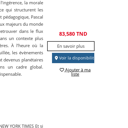
 l’ingérence, la morale
e qui structurent les
 et pédagogique, Pascal
jeux majeurs du monde
etrouver dans le flux
83,580 TND
dans un contexte plus
ères. À l’heure où la
En savoir plus
ouillée, les évènements
Voir la disponibilité
ont devenus planétaires
ns un cadre global.
Ajouter à ma
ispensable.
liste
NEW YORK TIMES Et si