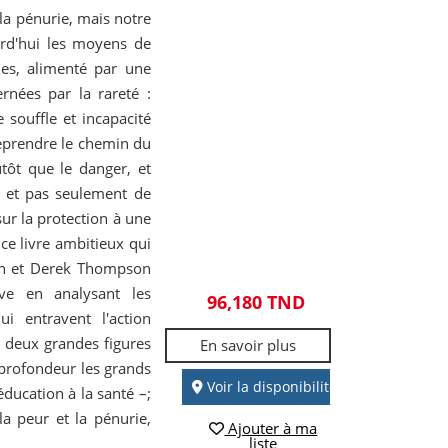
 la pénurie, mais notre
urd'hui les moyens de
ies, alimenté par une
rnées par la rareté :
 souffle et incapacité
eprendre le chemin du
utôt que le danger, et
.. et pas seulement de
ur la protection à une
 ce livre ambitieux qui
ein et Derek Thompson
ve en analysant les
96,180 TND
ui entravent l'action
r deux grandes figures
En savoir plus
 profondeur les grands
Voir la disponibilité
ducation à la santé –;
a peur et la pénurie,
Ajouter à ma
liste