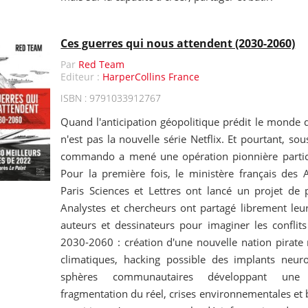
Ces guerres qui nous attendent (2030-2060)
Par
Red Team
Editeur :
HarperCollins France
ISBN : 9791033912767
Quand l'anticipation géopolitique prédit le monde 
n'est pas la nouvelle série Netflix. Et pourtant, s
commando a mené une opération pionnière particu
Pour la première fois, le ministère français des A
Paris Sciences et Lettres ont lancé un projet de 
Analystes et chercheurs ont partagé librement leur
auteurs et dessinateurs pour imaginer les conflits
2030-2060 : création d'une nouvelle nation pirat
climatiques, hacking possible des implants neu
sphères communautaires développant une ré
fragmentation du réel, crises environnementales et 