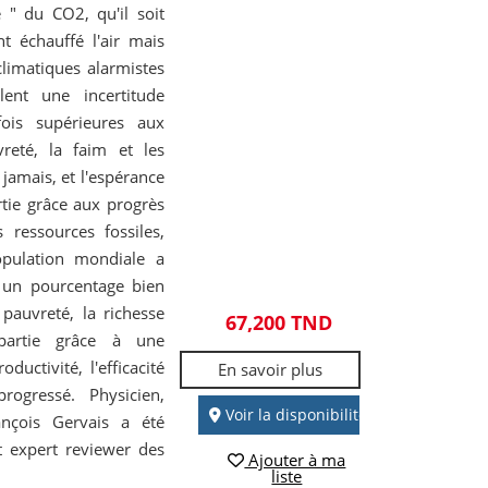
e " du CO2, qu'il soit
t échauffé l'air mais
limatiques alarmistes
lent une incertitude
ois supérieures aux
reté, la faim et les
 jamais, et l'espérance
tie grâce aux progrès
 ressources fossiles,
pulation mondiale a
, un pourcentage bien
pauvreté, la richesse
67,200 TND
partie grâce à une
uctivité, l'efficacité
En savoir plus
rogressé. Physicien,
Voir la disponibilité
ançois Gervais a été
t expert reviewer des
Ajouter à ma
liste