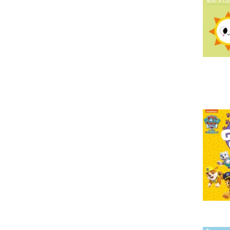
PRIX
2
112
MISE À JOUR