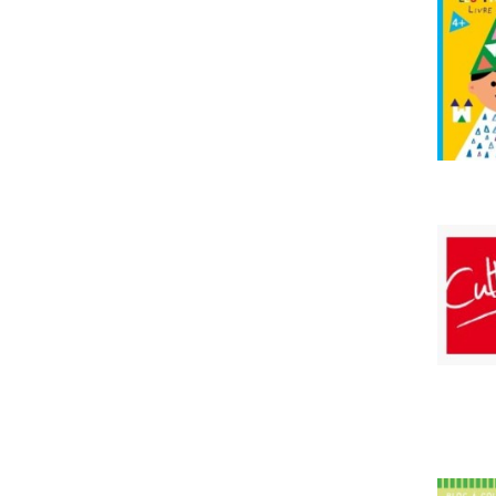
documentaires, encyclopedies et
dic
documentaires, sciences et
techniqu
documentaires, nature animaux
documentaires, corps humain
documentaires, beaux arts et
specta
documentaires, musique et
chansons
documentaires, sports et jeux
documentaires, activites creatrices
documentaires, histoire
documentaires, geographie
documentaires, livre religion
sticker
coloriage tva