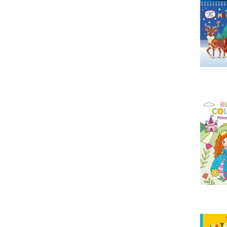
poesie et comptines, bons lecteurs
poesie et comptines, adolescants
bandes dessinees, adolescents
manga
barbie
album disney
livre k7/cd, apprentissage
carnet secret
imagier
poster
bibliotheque rose
bibliotheque verte
poche roman jeunesse
hors poche jeunesse
coffret cadeau jeunesse
documentaires, la societe d'aujourd