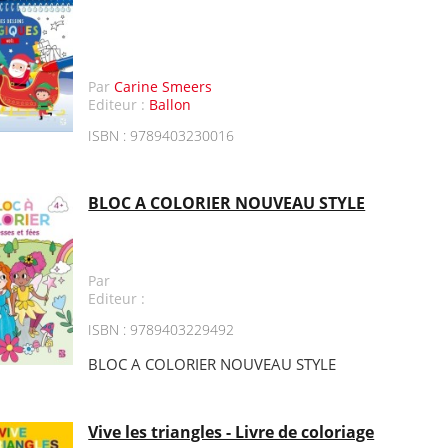
Par
Carine Smeers
Editeur :
Ballon
ISBN : 9789403230016
BLOC A COLORIER NOUVEAU STYLE
Par
Editeur :
ISBN : 9789403229492
BLOC A COLORIER NOUVEAU STYLE
Vive les triangles - Livre de coloriage