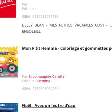
Par
Editeur :
ISBN : 9782295017789
BELLY BEAN - MES PETITES VACANCES COSY - 
ENSOLEILL
Mon P'tit Hemma - Coloriage et gommettes pou
Par
Et compagnie Carotte
Editeur :
Hemma
ISBN : 9782508059766
Noël - Avec un feutre d'eau