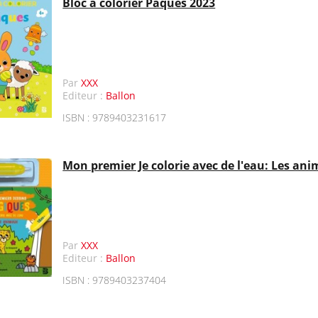
Bloc à colorier Pâques 2023
Par
XXX
Editeur :
Ballon
ISBN : 9789403231617
Mon premier Je colorie avec de l'eau: Les an
Par
XXX
Editeur :
Ballon
ISBN : 9789403237404