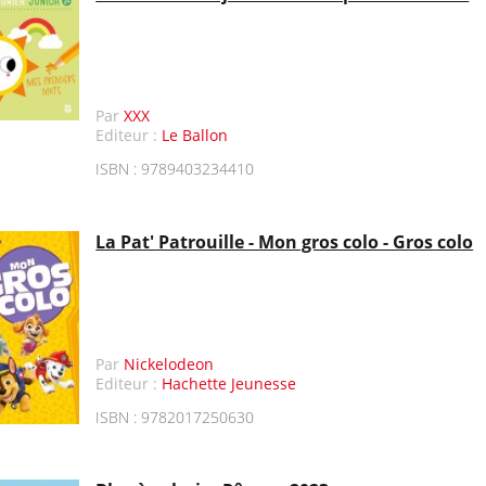
Par
XXX
Editeur :
Le Ballon
ISBN : 9789403234410
La Pat' Patrouille - Mon gros colo - Gros colo
Par
Nickelodeon
Editeur :
Hachette Jeunesse
ISBN : 9782017250630