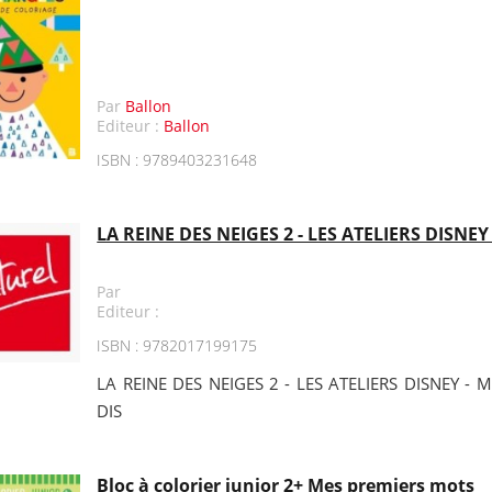
Par
Ballon
Editeur :
Ballon
ISBN : 9789403231648
LA REINE DES NEIGES 2 - LES ATELIERS DISNE
Par
Editeur :
ISBN : 9782017199175
LA REINE DES NEIGES 2 - LES ATELIERS DISNEY -
DIS
Bloc à colorier junior 2+ Mes premiers mots