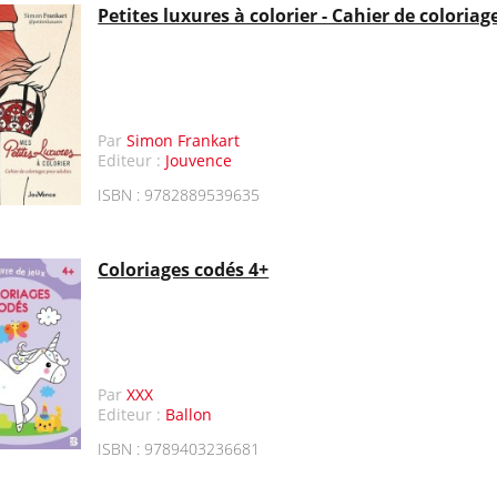
Petites luxures à colorier - Cahier de coloria
Par
Simon Frankart
Editeur :
Jouvence
ISBN : 9782889539635
Coloriages codés 4+
Par
XXX
Editeur :
Ballon
ISBN : 9789403236681