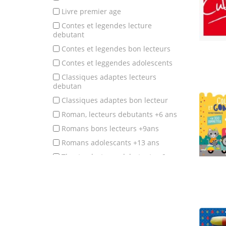
livre premier age
contes et legendes lecture
debutant
contes et legendes bon lecteurs
contes et leggendes adolescents
classiques adaptes lecteurs
debutan
classiques adaptes bon lecteur
roman, lecteurs debutants +6 ans
romans bons lecteurs +9ans
romans adolescants +13 ans
theatre, lecteurs debutants +6 ans
theatre, bons lecteurs +9 ans
poesie et comptines eveil
poesie et comptines, apprentissage
poesie et comptines, lecteurs debut