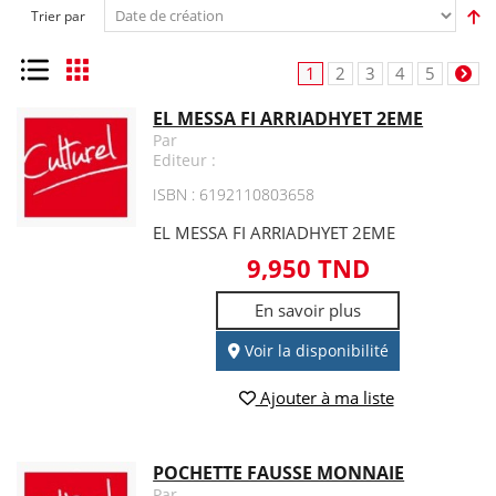
Trier par
Liste
Grille
1
2
3
4
5
EL MESSA FI ARRIADHYET 2EME
Par
Editeur :
ISBN : 6192110803658
EL MESSA FI ARRIADHYET 2EME
9,950 TND
En savoir plus
Voir la disponibilité
Ajouter à ma liste
POCHETTE FAUSSE MONNAIE
Par