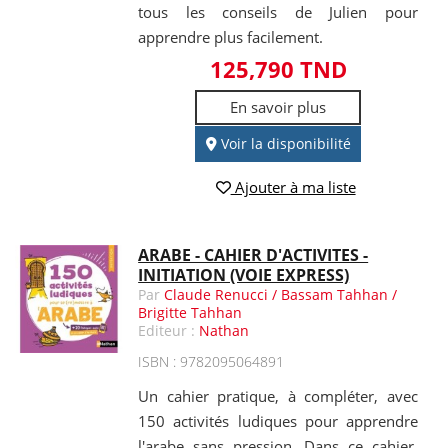
tous les conseils de Julien pour
apprendre plus facilement.
125,790 TND
En savoir plus
Voir la disponibilité
Ajouter à ma liste
ARABE - CAHIER D'ACTIVITES -
INITIATION (VOIE EXPRESS)
Par
Claude Renucci / Bassam Tahhan /
Brigitte Tahhan
Editeur :
Nathan
ISBN : 9782095064891
Un cahier pratique, à compléter, avec
150 activités ludiques pour apprendre
l'arabe sans pression. Dans ce cahier,