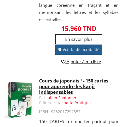
langue coréenne en traçant et en
mémorisant les lettres et les syllabes
essentielles.
15,960 TND
En savoir plus
Voir la disponibilité
Ajouter à ma liste
Cours de japonais ! - 150 cartes
pour apprendre les kanji
indispensables
Par
Julien Fontanier
Editeur :
Hachette Pratique
ISBN : 9782017292357
150 CARTES à emporter partout pour