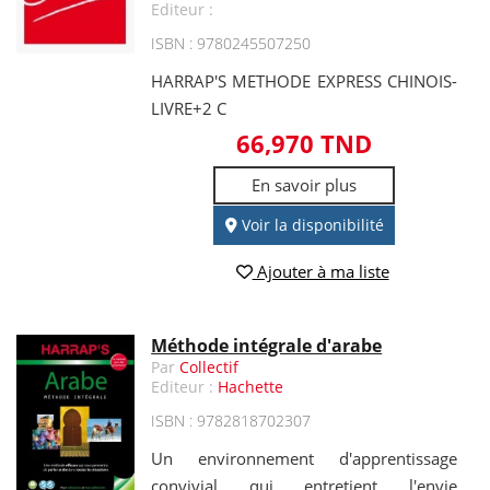
Editeur :
ISBN : 9780245507250
HARRAP'S METHODE EXPRESS CHINOIS-
LIVRE+2 C
66,970 TND
En savoir plus
Voir la disponibilité
Ajouter à ma liste
Méthode intégrale d'arabe
Par
Collectif
Editeur :
Hachette
ISBN : 9782818702307
Un environnement d'apprentissage
convivial qui entretient l'envie