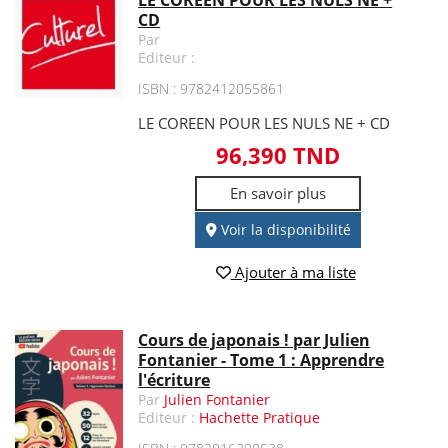
CD
Par
Editeur :
ISBN : 9782412055861
LE COREEN POUR LES NULS NE + CD
96,390 TND
En savoir plus
Voir la disponibilité
Ajouter à ma liste
Cours de japonais ! par Julien
Fontanier - Tome 1 : Apprendre
l'écriture
Par
Julien Fontanier
Editeur :
Hachette Pratique