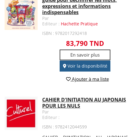
expressions et informations
indispensables
Par
Editeur :
Hachette Pratique
ISBN : 9782017292418
83,790 TND
En savoir plus
Voir la disponibilité
Ajouter à ma liste
CAHIER D'INITIATION AU JAPONAIS
POUR LES NULS
Par
Editeur :
ISBN : 9782412044599