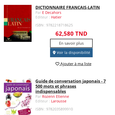
DICTIONNAIRE FRANCAIS-LATIN
Par
E Decahors
Editeur :
Hatier
ISBN : 9782218718625
62,580 TND
En savoir plus
Voir la disponibilité
Ajouter à ma liste
Guide de conversation japonais - 7
500 mots et phrases
indispensables
Par
Rozenn Etienne
Editeur :
Larousse
ISBN : 9782035899910