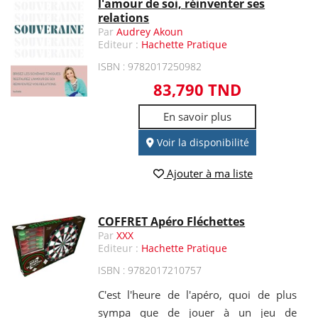
l'amour de soi, réinventer ses
relations
Par
Audrey Akoun
Editeur :
Hachette Pratique
ISBN : 9782017250982
83,790 TND
En savoir plus
Voir la disponibilité
Ajouter à ma liste
COFFRET Apéro Fléchettes
Par
XXX
Editeur :
Hachette Pratique
ISBN : 9782017210757
C'est l'heure de l'apéro, quoi de plus
sympa que de jouer à un jeu de