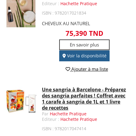
Editeur :
Hachette Pratique
ISBN : 9782017021834
CHEVEUX AU NATUREL
75,390 TND
En savoir plus
Voir la disponibilité
Ajouter à ma liste
Une sangria à Barcelone - Préparez
des sangria parfaites ! Coffret avec
1 carafe à sangria de 1L et 1 livre
de recettes
Par
Hachette Pratique
Editeur :
Hachette Pratique
ISBN : 9782017047414