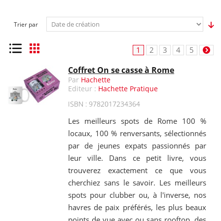
Trier par
Liste
Grille
1
2
3
4
5
Coffret On se casse à Rome
Par
Hachette
Editeur :
Hachette Pratique
ISBN : 9782017234364
Les meilleurs spots de Rome 100 %
locaux, 100 % renversants, sélectionnés
par de jeunes expats passionnés par
leur ville. Dans ce petit livre, vous
trouverez exactement ce que vous
cherchiez sans le savoir. Les meilleurs
spots pour clubber ou, à l'inverse, nos
havres de paix préférés, les plus beaux
points de vue avec ou sans rooftop, des