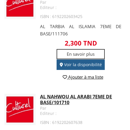
Par
Editeur :
ISBN : 6192202603425
AL TARBIA AL ISLAMIA 7EME DE
BASE/111706
2,300 TND
En savoir plus
Voir la disponibilité
Ajouter à ma liste
AL NAHWOU AL ARABI 7EME DE
BASE/101710
Par
Editeur :
ISBN : 6192202607638