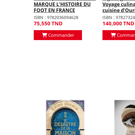
MARQUE L'HISTOIRE DU
Voyage culina
t interdits
FOOT EN FRANCE
cuisine d'Our
41240
ISBN : 9782036094628
ISBN : 9782732
75,550 TND
140,000 TND
er
Commander
Comman