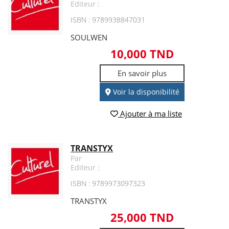
Editeur :
ISBN : 9789938847031
SOULWEN
10,000 TND
En savoir plus
Voir la disponibilité
Ajouter à ma liste
TRANSTYX
Par
Editeur :
ISBN : 9789973097323
TRANSTYX
25,000 TND