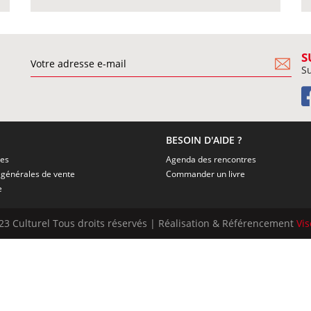
S
Su
BESOIN D'AIDE ?
ies
Agenda des rencontres
Conditions générales de vente
Commander un livre
e
23 Culturel Tous droits réservés | Réalisation & Référencement
Vi