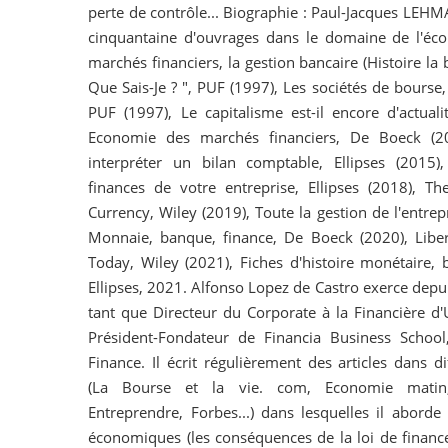
perte de contrôle... Biographie : Paul-Jacques LEHM
cinquantaine d'ouvrages dans le domaine de l'éc
marchés financiers, la gestion bancaire (Histoire la b
Que Sais-Je ? ", PUF (1997), Les sociétés de bourse, c
PUF (1997), Le capitalisme est-il encore d'actualit
Economie des marchés financiers, De Boeck (2
interpréter un bilan comptable, Ellipses (2015
finances de votre entreprise, Ellipses (2018), T
Currency, Wiley (2019), Toute la gestion de l'entrep
Monnaie, banque, finance, De Boeck (2020), Libe
Today, Wiley (2021), Fiches d'histoire monétaire, b
Ellipses, 2021. Alfonso Lopez de Castro exerce depu
tant que Directeur du Corporate à la Financière d'
Président-Fondateur de Financia Business School
Finance. Il écrit régulièrement des articles dans di
(La Bourse et la vie. com, Economie matin,
Entreprendre, Forbes...) dans lesquelles il aborde
économiques (les conséquences de la loi de finance