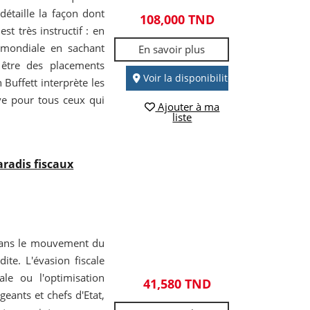
détaille la façon dont
108,000 TND
st très instructif : en
 mondiale en sachant
En savoir plus
 être des placements
Voir la disponibilité
Buffett interprète les
ive pour tous ceux qui
Ajouter à ma
liste
aradis fiscaux
 dans le mouvement du
te. L'évasion fiscale
ale ou l'optimisation
41,580 TND
geants et chefs d'Etat,