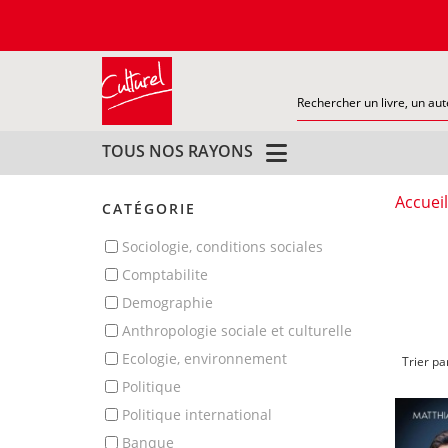
TOUS NOS RAYONS
Accueil
CATÉGORIE
sociologie, conditions sociales
comptabilite
demographie
anthropologie sociale et culturelle
ecologie, environnement
Trier pa
politique
politique international
banque