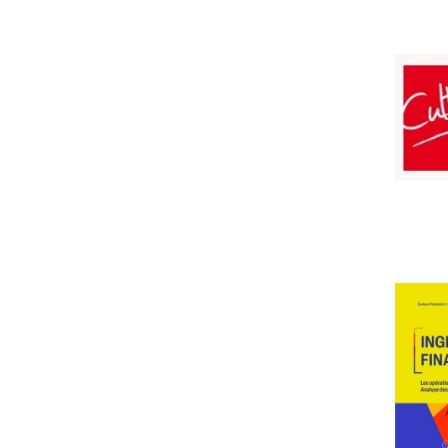
folklore, moeurs et cotumes
PRIX
39
286
MISE À JOUR