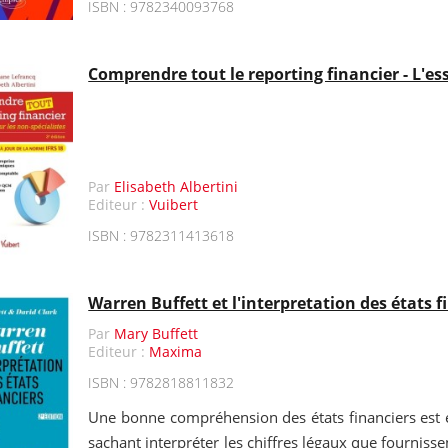
ISBN : 9782340093768
Comprendre tout le reporting financier - L'ess
Par
Elisabeth Albertini
Editeur :
Vuibert
ISBN : 9782311413618
Warren Buffett et l'interpretation des états f
Par
Mary Buffett
Editeur :
Maxima
ISBN : 9782818811832
Une bonne compréhension des états financiers est es
sachant interpréter les chiffres légaux que fournissen