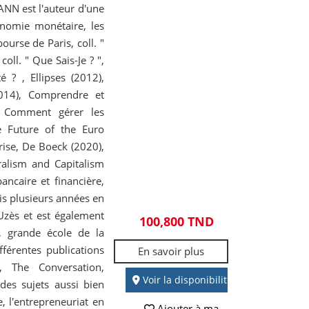
ANN est l'auteur d'une
onomie monétaire, les
ourse de Paris, coll. "
oll. " Que Sais-Je ? ",
é ? , Ellipses (2012),
014), Comprendre et
), Comment gérer les
he Future of the Euro
rise, De Boeck (2020),
ralism and Capitalism
ancaire et financière,
is plusieurs années en
Uzès et est également
100,800 TND
, grande école de la
fférentes publications
En savoir plus
 The Conversation,
Voir la disponibilité
 des sujets aussi bien
, l'entrepreneuriat en
Ajouter à ma