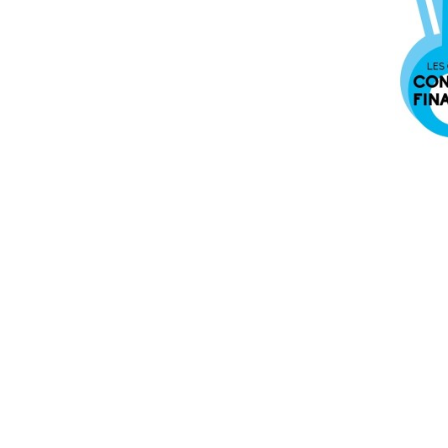
enseignement du droit
ouvrages de references droit
administration publique
sciences et art militaires
pblmes et services sociaux, crim
societes, secretes
education, pedagogie
enseignements disciplines diverses
enseignements francais
enseignements histoire geographie
enseignement langues
philosophie, enseignement philo
enseignement sciences
enseignement techniques
commerce
transports et communications