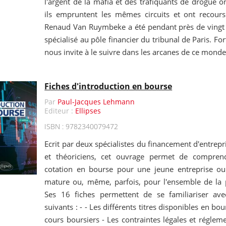
l'argent de la mafia et des trafiquants de drogue 
ils empruntent les mêmes circuits et ont recours
Renaud Van Ruymbeke a été pendant près de vingt a
spécialisé au pôle financier du tribunal de Paris. For
nous invite à le suivre dans les arcanes de ce mond
Fiches d'introduction en bourse
Par
Paul-Jacques Lehmann
Editeur :
Ellipses
ISBN : 9782340079472
Ecrit par deux spécialistes du financement d'entrepris
et théoriciens, cet ouvrage permet de compren
cotation en bourse pour une jeune entreprise ou
mature ou, même, parfois, pour l'ensemble de la 
Ses 16 fiches permettent de se familiariser av
suivants : - - Les différents titres disponibles en bo
cours boursiers - Les contraintes légales et régleme