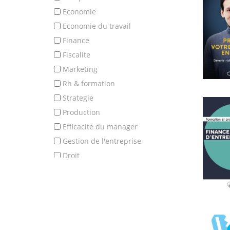
economie
economie du travail
finance
fiscalite
marketing
rh & formation
strategie
production
efficacite du manager
gestion de l'entreprise
droit
codes & jurisprudence
droit civil et penal
droit constitutionnel et administra
droit inter et commer,publi et soci
droit professionnel