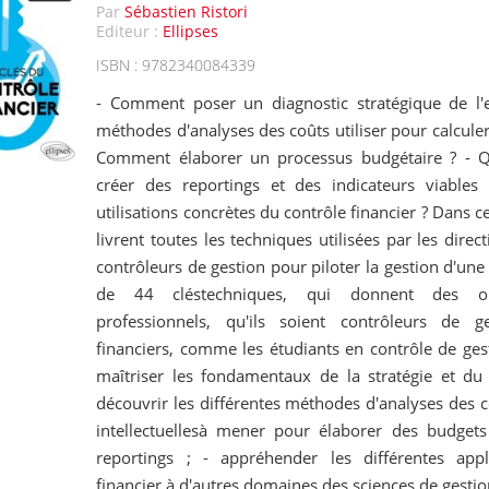
Par
Sébastien Ristori
Editeur :
Ellipses
ISBN : 9782340084339
- Comment poser un diagnostic stratégique de l'e
méthodes d'analyses des coûts utiliser pour calculer
Comment élaborer un processus budgétaire ? - Q
créer des reportings et des indicateurs viables
utilisations concrètes du contrôle financier ? Dans c
livrent toutes les techniques utilisées par les direct
contrôleurs de gestion pour piloter la gestion d'une
de 44 cléstechniques, qui donnent des out
professionnels, qu'ils soient contrôleurs de g
financiers, comme les étudiants en contrôle de gest
maîtriser les fondamentaux de la stratégie et du c
découvrir les différentes méthodes d'analyses des 
intellectuellesà mener pour élaborer des budgets
reportings ; - appréhender les différentes appl
financier à d'autres domaines des sciences de gestio