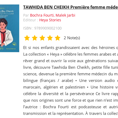
TAWHIDA BEN CHEIKH Première femme méde
Par
Bochra Fourti, Malek Jarbi
Editeur :
Heya Stories
ISBN : 9789909002100
2 Note(s)
Et si nos enfants grandissaient avec des héroïnes 
La collection « Heya » célèbre les femmes arabes et
rêver grand et ouvrir la voie aux générations suiv
livre, découvre Tawhida Ben Cheikh, petite fille tu
science, devenue la première femme médecin du mo
bilingue (français / arabe) • Une version audio e
marocain, algérien et palestinien • Une histoire v
célèbre la diversité et la persévérance Ce livre ra
que nos origines sont une force et que rien n’est i
l’autrice : Bochra Fourti est podcasteuse et autr
transmission et la représentation. À travers la collec