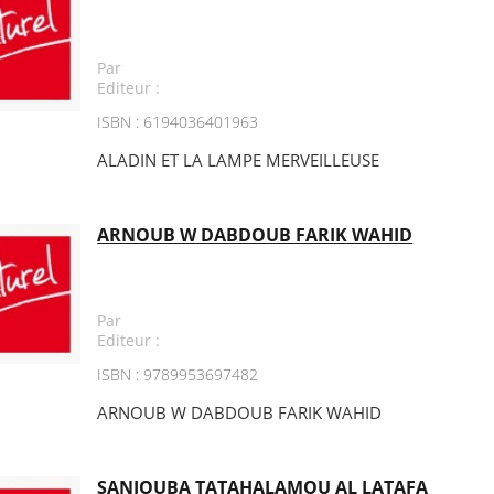
Par
Editeur :
ISBN : 6194036401963
ALADIN ET LA LAMPE MERVEILLEUSE
ARNOUB W DABDOUB FARIK WAHID
Par
Editeur :
ISBN : 9789953697482
ARNOUB W DABDOUB FARIK WAHID
SANJOUBA TATAHALAMOU AL LATAFA