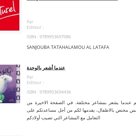
Par
Editeur :
ISBN : 9789953697086
SANJOUBA TATAHALAMOU AL LATAFA
عندما أشعر بالوحدة
Par
Editeur :
ISBN : 9789953694436
 عندما يشعر بمشاعر مختلفة. في الصفحة الاخيرة من
نفس مختص بالاطفال، يقدمها لكم من أجل مساعدتكم على
التعامل مع المشاعر التي تصيب أولادكم