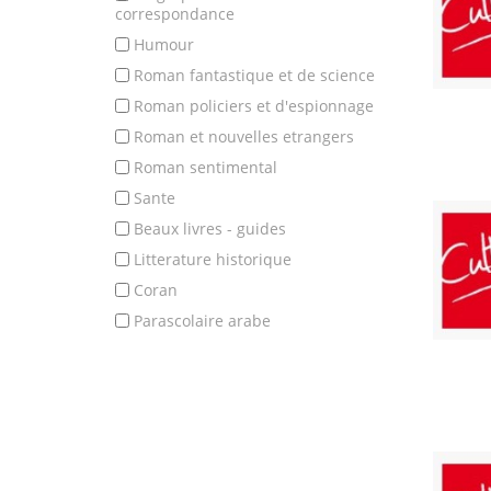
correspondance
humour
roman fantastique et de science
roman policiers et d'espionnage
roman et nouvelles etrangers
roman sentimental
sante
beaux livres - guides
litterature historique
coran
parascolaire arabe
PRIX
0
84
MISE À JOUR