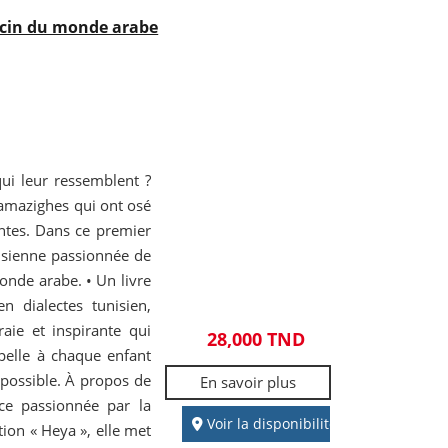
cin du monde arabe
qui leur ressemblent ?
 amazighes qui ont osé
antes. Dans ce premier
nisienne passionnée de
nde arabe. • Un livre
n dialectes tunisien,
raie et inspirante qui
28,000 TND
ppelle à chaque enfant
mpossible. À propos de
En savoir plus
ice passionnée par la
Voir la disponibilité
tion « Heya », elle met