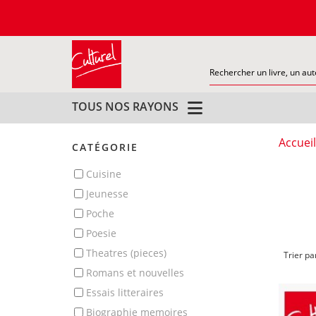
TOUS NOS RAYONS
Accueil
CATÉGORIE
cuisine
jeunesse
poche
poesie
theatres (pieces)
Trier pa
romans et nouvelles
essais litteraires
biographie memoires