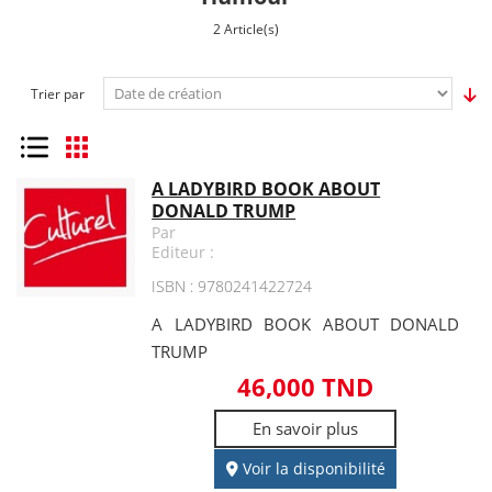
2 Article(s)
Trier par
Liste
Grille
A LADYBIRD BOOK ABOUT
DONALD TRUMP
Par
Editeur :
ISBN : 9780241422724
A LADYBIRD BOOK ABOUT DONALD
TRUMP
46,000 TND
En savoir plus
Voir la disponibilité