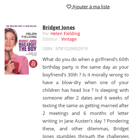
Ajouter à ma liste
Bridget Jones
Par
Helen Fielding
Editeur :
Vintage
ISBN : 9781529952919
What do you do when a girlfriend's 60th
birthday party is the same day as your
boyfriend's 30th ? Is it morally wrong to
have a blow-dry when one of your
children has head lice ? Is sleeping with
someone after 2 dates and 6 weeks of
texting the same as getting married after
2 meetings and 6 months of letter
writing in Jane Austen's day ? Pondering
these, and other dilemmas, Bridget
Jones stumbles through the challenges