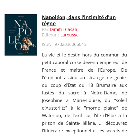
Napoléon, dans l'intimité d'un
règne
Par
Dimitri Casali
Editeur :
Larousse
ISBN : 9782036066045
La vie et le destin hors du commun du
petit caporal corse devenu empereur de
France et maître de l'Europe. De
l'étudiant assidu au stratège de génie,
du coup d'Etat du 18 Brumaire aux
fastes du sacre à Notre-Dame, de
Joséphine à Marie-Louise, du "soleil
d'Austerlitz" à la "morne plaine" de
Waterloo, de l'exil sur l'île d'Elbe à la
prison de Sainte-Hélène, ... découvrez
l'itinéraire exceptionnel et les secrets de