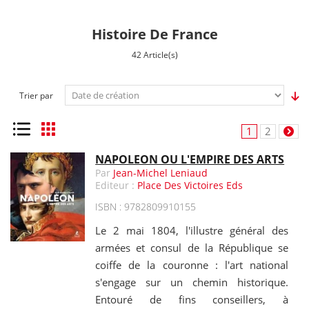
Histoire De France
42 Article(s)
Trier par
Liste
Grille
1
2
NAPOLEON OU L'EMPIRE DES ARTS
Par
Jean-Michel Leniaud
Editeur :
Place Des Victoires Eds
ISBN : 9782809910155
Le 2 mai 1804, l'illustre général des
armées et consul de la République se
coiffe de la couronne : l'art national
s'engage sur un chemin historique.
Entouré de fins conseillers, à