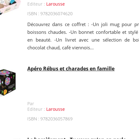
Editeur :
Larousse
ISBN : 9782036074620
Découvrez dans ce coffret : -Un joli mug pour pr
boissons chaudes. -Un bonnet confortable et stylé 
en beauté. -Un livret avec une sélection de b
chocolat chaud, café viennois...
Apéro Rébus et charades en famille
Par
Editeur :
Larousse
ISBN : 9782036057869