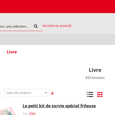
COMMAND
RECHERCHE AVANCÉE
Livre
>
Livre
833 Article(s)
r
Liste
Grille
Le petit kit de survie spécial frileuse
Par
XXX