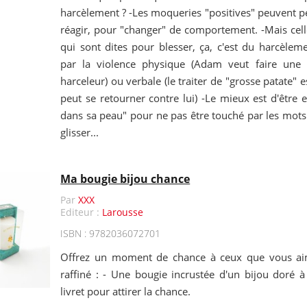
harcèlement ? -Les moqueries "positives" peuvent p
réagir, pour "changer" de comportement. -Mais cell
qui sont dites pour blesser, ça, c'est du harcèlem
par la violence physique (Adam veut faire une
harceleur) ou verbale (le traiter de "grosse patate" e
peut se retourner contre lui) -Le mieux est d'être e
dans sa peau" pour ne pas être touché par les mots o
glisser...
Ma bougie bijou chance
Par
XXX
Editeur :
Larousse
ISBN : 9782036072701
Offrez un moment de chance à ceux que vous aim
raffiné : - Une bougie incrustée d'un bijou doré à
livret pour attirer la chance.