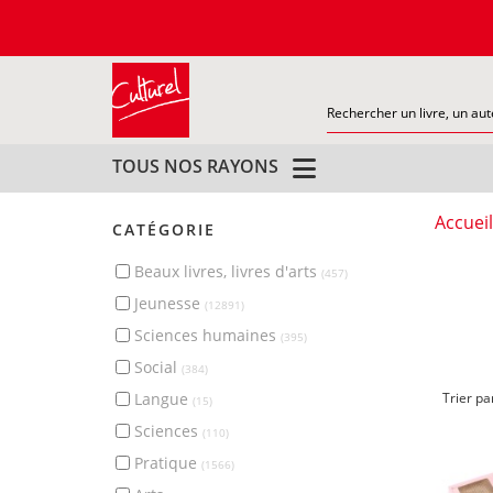
TOUS NOS RAYONS
Accueil
CATÉGORIE
beaux livres, livres d'arts
(457)
jeunesse
(12891)
sciences humaines
(395)
social
(384)
langue
Trier pa
(15)
sciences
(110)
pratique
(1566)