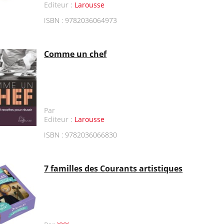
Editeur :
Larousse
ISBN : 9782036064973
Comme un chef
Par
Editeur :
Larousse
ISBN : 9782036066830
7 familles des Courants artistiques