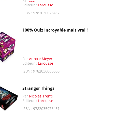
Par
XXX
Editeur :
Larousse
ISBN : 9782036073487
100% Quiz Incroyable mais vrai !
Par
Aurore Meyer
Editeur :
Larousse
ISBN : 9782036065000
Stranger Things
Par
Nicolas Trenti
Editeur :
Larousse
ISBN : 9782035976451