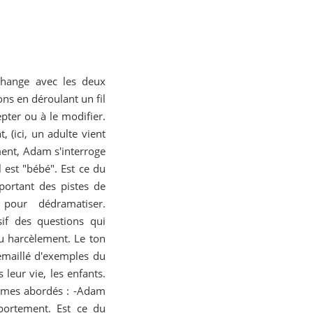
change avec les deux
ons en déroulant un fil
epter ou à le modifier.
, (ici, un adulte vient
ment, Adam s'interroge
 est "bébé". Est ce du
portant des pistes de
 pour dédramatiser.
ssif des questions qui
 harcèlement. Le ton
 émaillé d'exemples du
leur vie, les enfants.
èmes abordés : -Adam
portement. Est ce du