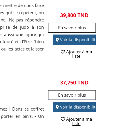
ermettre de nous faire
es qui se répètent, ou
39,800 TND
ent. -Ne pas répondre
 prise de judo à son
En savoir plus
st aussi une injure qui
Voir la disponibilité
ntouré et d'être "bien
u les actes et laisser
Ajouter à ma
liste
37,750 TND
En savoir plus
Voir la disponibilité
ez ! Dans ce coffret
 porter en pin's. - Un
Ajouter à ma
liste