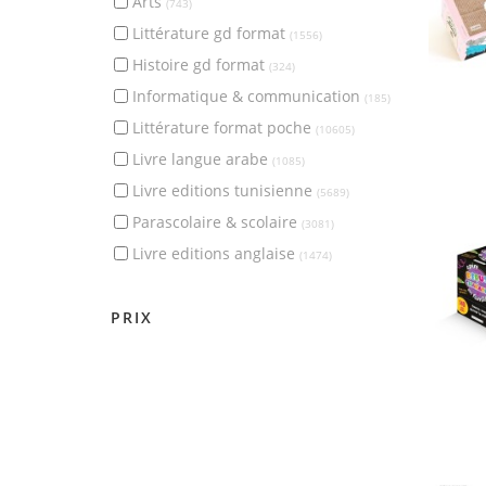
arts
(743)
littérature gd format
(1556)
histoire gd format
(324)
informatique & communication
(185)
littérature format poche
(10605)
livre langue arabe
(1085)
livre editions tunisienne
(5689)
parascolaire & scolaire
(3081)
livre editions anglaise
(1474)
PRIX
0
1020
MISE À JOUR