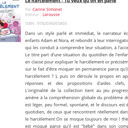
Le harcèlement - Tu veux qu'on en parle
Par
Carine Simonet
Editeur :
Larousse
ISBN : 9782036055803
Dans un style parlé et immédiat, le narrateur é
enfants Adam et Nora, et rebondit à leur interrogati
qui les conduit à comprendre leur situation, à l'acc
Le titre part d'une situation du quotidien de l'enfant
en classe pour expliquer le harcèlement or précisé
sur le fait d'être moquer en permanence parce qu'il
harcèlement ? ), puis on déroule le propos en ap
réponses et des propositions d'aides clefs,
L'originalité de la collection tient au jeu progre
amène à la compréhension globale du problème du
est léger, peu formel, spontané, et le discours est
quotidien, de ceux que rencontrent réellement dans 
le harcèlement On se moque toujours de moi ! th
est moqué parce qu'il est "bébé" dans son com