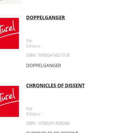
DOPPELGANGER
Par
Editeur :
ISBN : 9780241621318
DOPPELGANGER
CHRONICLES OF DISSENT
Par
Editeur :
ISBN : 9780241458266