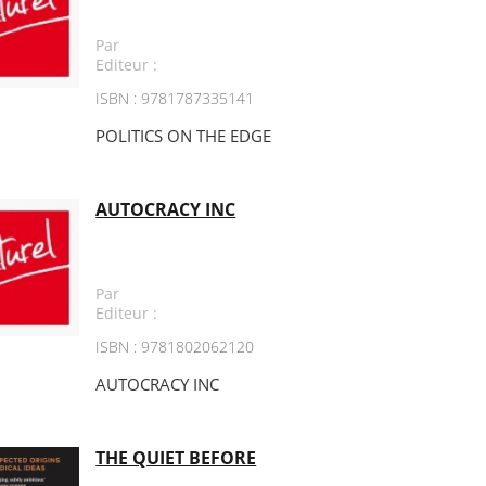
Par
Editeur :
ISBN : 9781787335141
POLITICS ON THE EDGE
AUTOCRACY INC
Par
Editeur :
ISBN : 9781802062120
AUTOCRACY INC
THE QUIET BEFORE