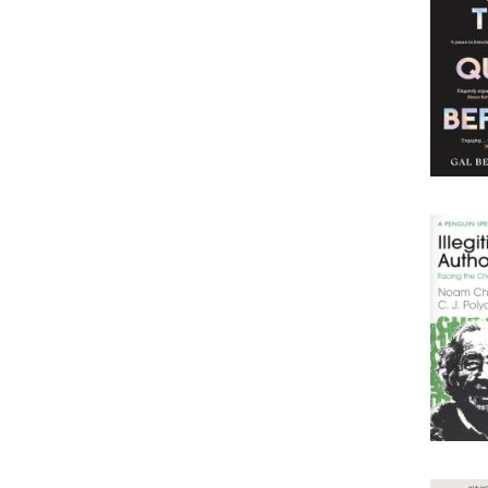
spirituality & beliefs
sports books
stationery & gifts
transport: general interest
travel & maps
PRIX
32
115
MISE À JOUR