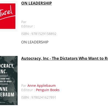
ON LEADERSHIP
Par
Editeur :
ISBN : 9781529158892
ON LEADERSHIP
Autocracy, Inc - The Dictators Who Want to 
Par
Anne Applebaum
Editeur :
Penguin Books
ISBN : 9780241627891