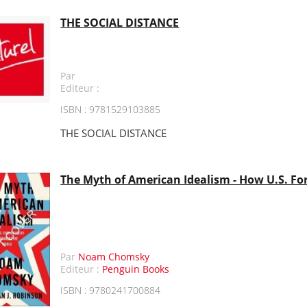
THE SOCIAL DISTANCE
Par
Editeur :
ISBN : 9781529103885
THE SOCIAL DISTANCE
The Myth of American Idealism - How U.S. Fo
Par
Noam Chomsky
Editeur :
Penguin Books
ISBN : 9780241700884