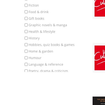
fiction
food & drink
gift books
graphic novels & manga
health & lifestyle
history
hobbies, quiz books & games
home & garden
humour
language & reference
poetry, drama & criticism
politics, society & education
popular science & nature
romantic fiction
science fiction, fantasy & horror
science, technology & medicine