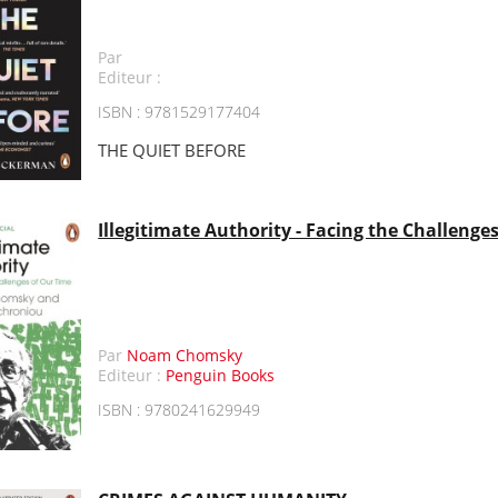
Par
Editeur :
ISBN : 9781529177404
THE QUIET BEFORE
Illegitimate Authority - Facing the Challenge
Par
Noam Chomsky
Editeur :
Penguin Books
ISBN : 9780241629949