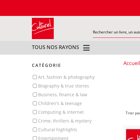
TOUS NOS RAYONS
Accueil
CATÉGORIE
art, fashion & photography
biography & true stories
business, finance & law
children's & teenage
computing & internet
Trier pa
crime, thrillers & mystery
cultural highlights
entertainment