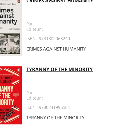
CRIMES AGAINST HUMANITY
Par
Editeur :
ISBN : 9781802063240
CRIMES AGAINST HUMANITY
TYRANNY OF THE MINORITY
Par
Editeur :
ISBN : 9780241996584
TYRANNY OF THE MINORITY