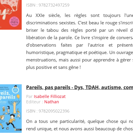
ISBN : 9782732497259
Au XXIe siècle, les règles sont toujours l'u
discriminations sexistes. C'est beau le rouge s'insc
briser le tabou des règles porté par un réveil 
libération de la parole. Ce livre s'inspire de conver
d'observations faites par l'autrice et prése
humoristique, pragmatique et poétique. Un ouvrage 
menstruations, mais aussi pour apprendre à gérer 
plus positive et sans gêne !
Pareils, pas pareils - Dys, TDAH, autisme, c
Par
Isabelle Filliozat
Editeur :
Nathan
ISBN : 9782095022396
On a tous une particularité, quelque chose qui n
rend unique, et nous avons aussi beaucoup de cho