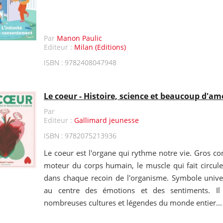
Par
Manon Paulic
Editeur :
Milan (Editions)
ISBN : 9782408047948
Le coeur - Histoire, science et beaucoup d'a
Par
Editeur :
Gallimard jeunesse
ISBN : 9782075213936
Le coeur est l'organe qui rythme notre vie. Gros com
moteur du corps humain, le muscle qui fait circule
dans chaque recoin de l'organisme. Symbole univers
au centre des émotions et des sentiments. Il
nombreuses cultures et légendes du monde entier...