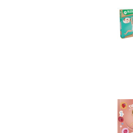
documentaires, encyclopedies et
dic
documentaires, sciences et
techniqu
documentaires, nature animaux
documentaires, corps humain
documentaires, beaux arts et
specta
documentaires, musique et
chansons
documentaires, sports et jeux
documentaires, activites creatrices
documentaires, histoire
documentaires, geographie
documentaires, livre religion
sticker
coloriage tva