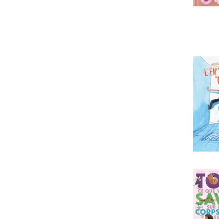
PRIX
19
126
MISE À JOUR