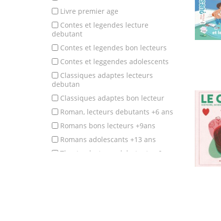
livre premier age
contes et legendes lecture
debutant
contes et legendes bon lecteurs
contes et leggendes adolescents
classiques adaptes lecteurs
debutan
classiques adaptes bon lecteur
roman, lecteurs debutants +6 ans
romans bons lecteurs +9ans
romans adolescants +13 ans
theatre, lecteurs debutants +6 ans
theatre, bons lecteurs +9 ans
poesie et comptines eveil
poesie et comptines, apprentissage
poesie et comptines, lecteurs debut