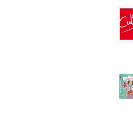
poesie et comptines, bons lecteurs
poesie et comptines, adolescants
bandes dessinees, adolescents
manga
barbie
album disney
livre k7/cd, apprentissage
carnet secret
imagier
poster
bibliotheque rose
bibliotheque verte
poche roman jeunesse
hors poche jeunesse
coffret cadeau jeunesse
documentaires, la societe d'aujourd