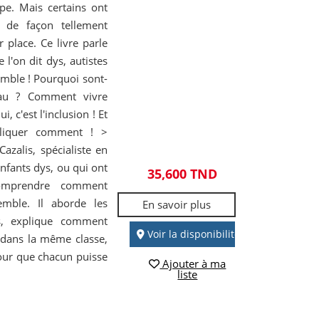
pe. Mais certains ont
 " de façon tellement
ur place. Ce livre parle
 l'on dit dys, autistes
mble ! Pourquoi sont-
eau ? Comment vivre
 c'est l'inclusion ! Et
pliquer comment ! >
Cazalis, spécialiste en
enfants dys, ou qui ont
35,600 TND
comprendre comment
mble. Il aborde les
En savoir plus
es, explique comment
Voir la disponibilité
 dans la même classe,
 pour que chacun puisse
Ajouter à ma
liste