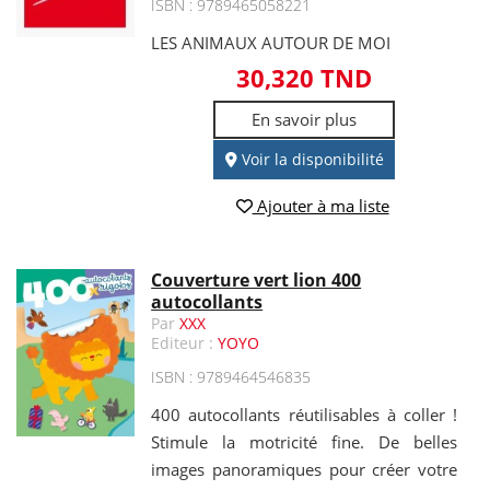
ISBN : 9789465058221
LES ANIMAUX AUTOUR DE MOI
30,320 TND
En savoir plus
Voir la disponibilité
Ajouter à ma liste
Couverture vert lion 400
autocollants
Par
XXX
Editeur :
YOYO
ISBN : 9789464546835
400 autocollants réutilisables à coller !
Stimule la motricité fine. De belles
images panoramiques pour créer votre