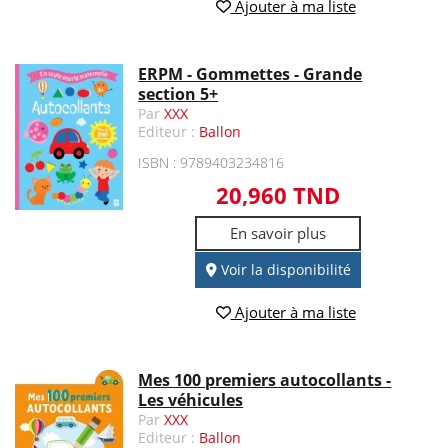
Ajouter à ma liste
ERPM - Gommettes - Grande
section 5+
Par
XXX
Editeur :
Ballon
ISBN : 9789403234816
20,960 TND
En savoir plus
Voir la disponibilité
Ajouter à ma liste
Mes 100 premiers autocollants -
Les véhicules
Par
XXX
Editeur :
Ballon