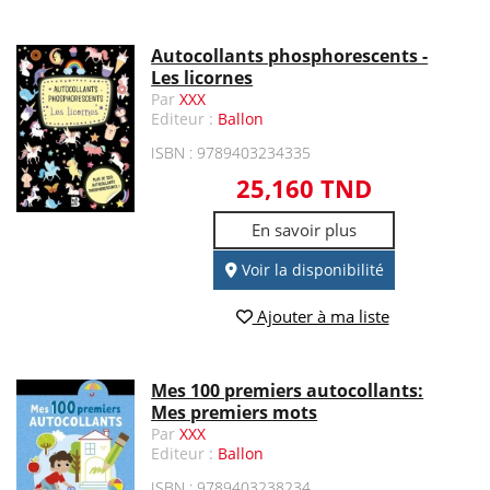
Autocollants phosphorescents -
Les licornes
Par
XXX
Editeur :
Ballon
ISBN : 9789403234335
25,160 TND
En savoir plus
Voir la disponibilité
Ajouter à ma liste
Mes 100 premiers autocollants:
Mes premiers mots
Par
XXX
Editeur :
Ballon
ISBN : 9789403238234