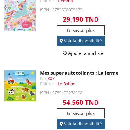
Editeur :
Hemma
ISBN : 9782508059872
29,190 TND
En savoir plus
Voir la disponibilité
Ajouter à ma liste
Mes super autocollants : La ferme
Par
XXX
Editeur :
Le Ballon
ISBN : 9789403238098
54,560 TND
En savoir plus
Voir la disponibilité