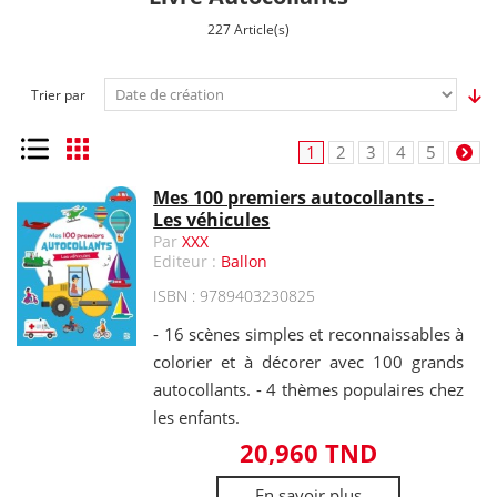
227 Article(s)
Trier par
Liste
Grille
1
2
3
4
5
Mes 100 premiers autocollants -
Les véhicules
Par
XXX
Editeur :
Ballon
ISBN : 9789403230825
- 16 scènes simples et reconnaissables à
colorier et à décorer avec 100 grands
autocollants. - 4 thèmes populaires chez
les enfants.
20,960 TND
En savoir plus