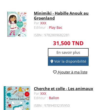
Minimiki - Habille Anouk au
Groenland
Par
XXX
Editeur :
Play Bac
ISBN : 9782809682281
31,500 TND
En savoir plus
Voir la disponibilité
Ajouter à ma liste
Cherche et colle - Les animaux
Par
XXX
Editeur :
Ballon
ISBN : 9789403235950