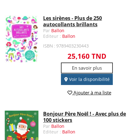
Les sirènes - Plus de 250
autocollants brillants
Par
Ballon
Editeur :
Ballon
ISBN : 9789403230443
25,160 TND
En savoir plus
Voir la disponibilité
Ajouter à ma liste
Bonjour Père Noël ! - Avec plus de
100 stickers
Par
Ballon
Editeur :
Ballon