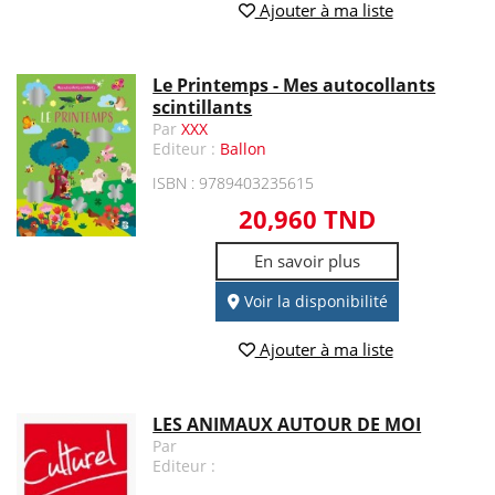
Ajouter à ma liste
Le Printemps - Mes autocollants
scintillants
Par
XXX
Editeur :
Ballon
ISBN : 9789403235615
20,960 TND
En savoir plus
Voir la disponibilité
Ajouter à ma liste
LES ANIMAUX AUTOUR DE MOI
Par
Editeur :