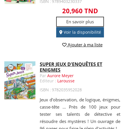
ISBN : 9789403230337
20,960 TND
En savoir plus
Voir la disponibilité
Ajouter à ma liste
SUPER JEUX D'ENQUÊTES ET
ENIGMES
Par
Aurore Meyer
Editeur :
Larousse
ISBN : 9782035952028
Jeux d'observation, de logique, énigmes,
casse-tête … Près de 100 jeux pour
tester ses talents de détective et
résoudre des mystères ! Un ouvrage de
96 pages pour faire le plein d'activités !