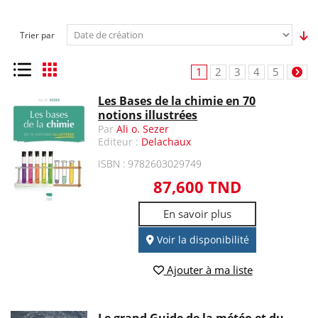
Trier par
Liste
Grille
1
2
3
4
5
Les Bases de la chimie en 70
notions illustrées
Par
Ali o. Sezer
Editeur :
Delachaux
ISBN : 9782603029749
87,600 TND
En savoir plus
Voir la disponibilité
Ajouter à ma liste