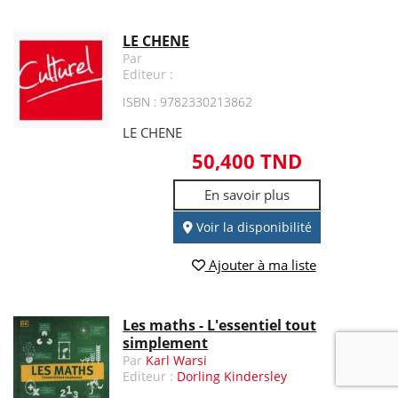
LE CHENE
Par
Editeur :
ISBN : 9782330213862
LE CHENE
50,400 TND
En savoir plus
Voir la disponibilité
Ajouter à ma liste
Les maths - L'essentiel tout
simplement
Par
Karl Warsi
Editeur :
Dorling Kindersley