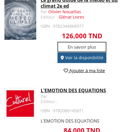
Le grand Guide de la météo et du
climat 2e ed
Par
Olivier Nouaillas
Editeur :
Glénat Livres
ISBN : 9782344068977
126,000 TND
En savoir plus
Voir la disponibilité
Ajouter à ma liste
L'EMOTION DES EQUATIONS
Par
Editeur :
ISBN : 9782080145871
L'EMOTION DES EQUATIONS
84,000 TND