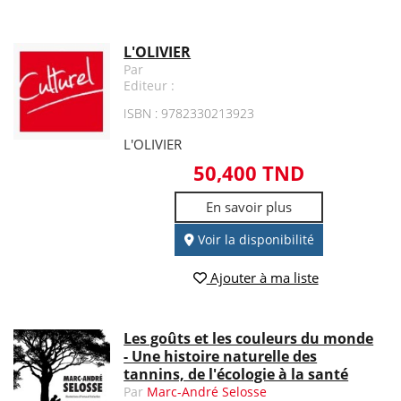
L'OLIVIER
Par
Editeur :
ISBN : 9782330213923
L'OLIVIER
50,400 TND
En savoir plus
Voir la disponibilité
Ajouter à ma liste
Les goûts et les couleurs du monde
- Une histoire naturelle des
tannins, de l'écologie à la santé
Par
Marc-André Selosse