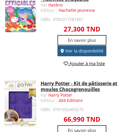
Par
Hasbro
Editeur :
Hachette Jeunesse
ISBN : 9782017281801
27,300 TND
En savoir plus
Voir la disponibilité
Ajouter à ma liste
Harry Potter - Kit de pâtisserie et
moules Chocogrenouilles
Par
Harry Potter
Editeur :
404 Editions
ISBN : 9791032409275
66,990 TND
En savoir plus