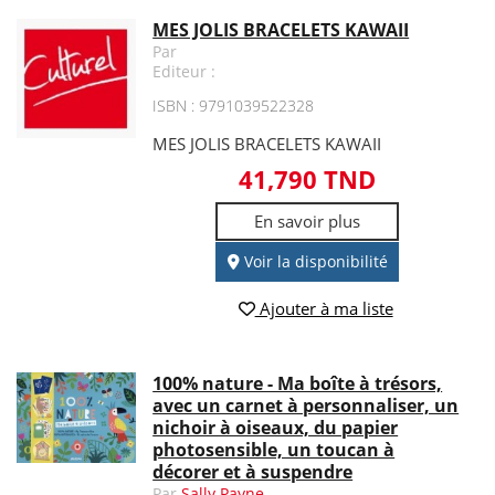
MES JOLIS BRACELETS KAWAII
Par
Editeur :
ISBN : 9791039522328
MES JOLIS BRACELETS KAWAII
41,790 TND
En savoir plus
Voir la disponibilité
Ajouter à ma liste
100% nature - Ma boîte à trésors,
avec un carnet à personnaliser, un
nichoir à oiseaux, du papier
photosensible, un toucan à
décorer et à suspendre
Par
Sally Payne