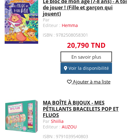
Le bloc de mon âge (7-8 ans) - A toi
de jouer ! (Fille et garçon qui
jouent)
Par
Editeur :
Hemma
ISBN : 9782508058301
20,790 TND
En savoir plus
Voir la disponibilité
Ajouter à ma liste
MA BOÎTE À BIJOUX - MES
PÉTILLANTS BRACELETS POP ET
FLUOS
Par
Shiilia
Editeur :
AUZOU
ISBN : 9791039540803