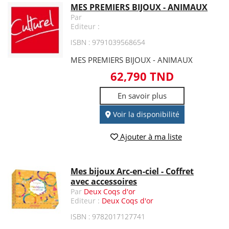
MES PREMIERS BIJOUX - ANIMAUX
Par
Editeur :
ISBN : 9791039568654
MES PREMIERS BIJOUX - ANIMAUX
62,790 TND
En savoir plus
Voir la disponibilité
Ajouter à ma liste
Mes bijoux Arc-en-ciel - Coffret
avec accessoires
Par
Deux Coqs d'or
Editeur :
Deux Coqs d'or
ISBN : 9782017127741