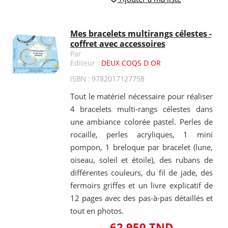
Mes bracelets multirangs célestes -
coffret avec accessoires
Par
Editeur :
DEUX COQS D OR
ISBN : 9782017127758
Tout le matériel nécessaire pour réaliser
4 bracelets multi-rangs célestes dans
une ambiance colorée pastel. Perles de
rocaille, perles acryliques, 1 mini
pompon, 1 breloque par bracelet (lune,
oiseau, soleil et étoile), des rubans de
différentes couleurs, du fil de jade, des
fermoirs griffes et un livre explicatif de
12 pages avec des pas-à-pas détaillés et
tout en photos.
62,950 TND