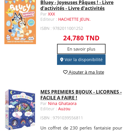
Bluey - Joyeuses Pâques ! - Livre
d'activités - Livre d'activités
Par
XXX
Editeur :
HACHETTE JEUN.
ISBN : 9782011001252
24,780 TND
En savoir plus
Voir la disponibilité
Ajouter à ma liste
MES PREMIERS BIJOUX - LICORNES -
FACILE A FAIRE !
Par
Nina Ghataora
Editeur :
Auzou
ISBN : 9791039556811
Un coffret de 230 perles fantaisie pour