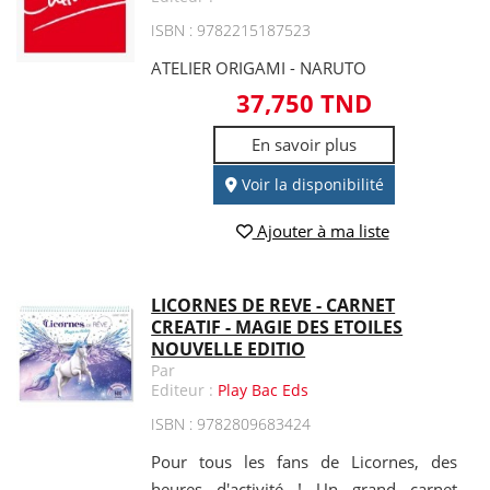
ISBN : 9782215187523
ATELIER ORIGAMI - NARUTO
37,750 TND
En savoir plus
Voir la disponibilité
Ajouter à ma liste
LICORNES DE REVE - CARNET
CREATIF - MAGIE DES ETOILES
NOUVELLE EDITIO
Par
Editeur :
Play Bac Eds
ISBN : 9782809683424
Pour tous les fans de Licornes, des
heures d'activité ! Un grand carnet