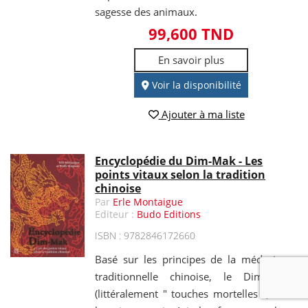
sagesse des animaux.
99,600 TND
En savoir plus
Voir la disponibilité
Ajouter à ma liste
Encyclopédie du Dim-Mak - Les
points vitaux selon la tradition
chinoise
Par
Erle Montaigue
Editeur :
Budo Editions
ISBN : 9782846172660
Basé sur les principes de la médecine
traditionnelle chinoise, le Dim-Mak
(littéralement " touches mortelles ") est