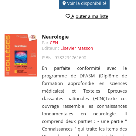
Voir la disponibilité
Ajouter à ma liste
Neurologie
Par
CEN
Editeur :
Elsevier Masson
ISBN : 9782294761690
En parfaite conformité avec le
programme de DFASM (Diplôme de
formation approfondie en sciences
médicales) et Texteles Epreuves
classantes nationales (ECNi)Texte cet
ouvrage rassemble les connaissances
fondamentales en neurologie. Il
comprend deux parties : - une partie "
Connaissances " qui traite les items des