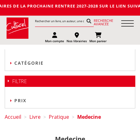
HAINE RENTREE 2027-2028 SUR LE LIEN SUIVANT : https://li
RECHERCHE
AVANCÉE
Mon compte
Nos librairies
Mon panier
CATÉGORIE
FILTRE
PRIX
Accueil
Livre
Pratique
Medecine
>
>
>
Medecine