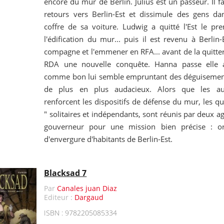
encore du mur de Berlin. Julius est un passeur. Il fa
retours vers Berlin-Est et dissimule des gens d
coffre de sa voiture. Ludwig a quitté l'Est le pre
l'édification du mur... puis il est revenu à Berlin
compagne et l'emmener en RFA... avant de la quitter 
RDA une nouvelle conquête. Hanna passe elle a
comme bon lui semble empruntant des déguisement
de plus en plus audacieux. Alors que les au
renforcent les dispositifs de défense du mur, les qu
" solitaires et indépendants, sont réunis par deux 
gouverneur pour une mission bien précise : or
d'envergure d'habitants de Berlin-Est.
Blacksad 7
Par
Canales juan Diaz
Editeur :
Dargaud
ISBN : 9782205085334