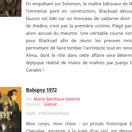
En enquêtant sur Solomon, le maître bâtisseur de N
l'immense pont en construction, Blacksad déco
faucon est bâti sur un monceau de cadavres dont Iri
de théâtre, n'est pas la première victime. Piégé p
alors accusé du meurtre. Une véritable course co
pour Blacksad afin de réunir les preuves inn
permettant de faire tomber l'architecte tout en re
Alma, dont le rôle dans cette affaire sera détermi
diptyque réalisé de mains de maîtres par Juanjo 
Canales !
Bobigny 1972
Par
Marie Bardiaux-Vaïente
Editeur :
Glénat
ISBN : 9782344045664
Mon corps, mon choix : un procès historique E
Chevalier, enceinte à la suite d'un viol, est dén