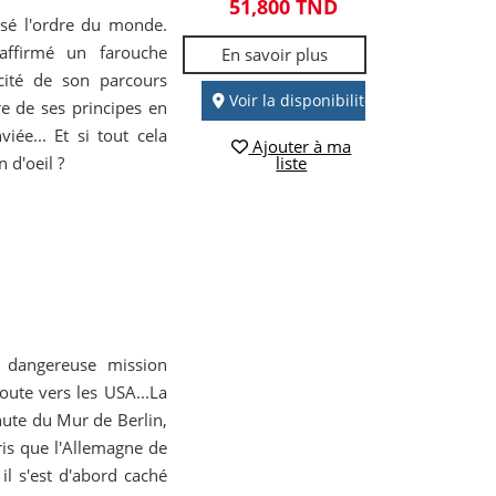
51,800 TND
rsé l'ordre du monde.
 affirmé un farouche
En savoir plus
acité de son parcours
Voir la disponibilité
re de ses principes en
iée... Et si tout cela
Ajouter à ma
n d'oeil ?
liste
a dangereuse mission
route vers les USA...La
hute du Mur de Berlin,
is que l'Allemagne de
 il s'est d'abord caché