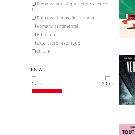
romans fantastiques et de science-
f
romans et nouvelles etrangers
romans sentimental
bd adulte
litterature historique
pleiade
PRIX
12
500
MISE À JOUR