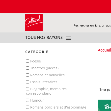
TOUS NOS RAYONS
Accueil
CATÉGORIE
poesie
theatres (pieces)
romans et nouvelles
essais litteraires
biographie, memoires,
Trier pa
correspondanc
humour
romans policiers et d'espionnage