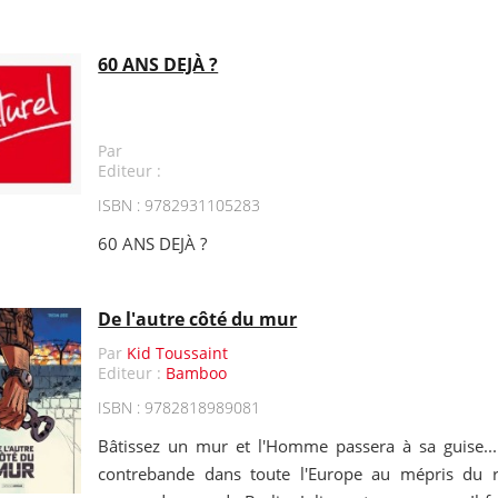
60 ANS DEJÀ ?
Par
Editeur :
ISBN : 9782931105283
60 ANS DEJÀ ?
De l'autre côté du mur
Par
Kid Toussaint
Editeur :
Bamboo
ISBN : 9782818989081
Bâtissez un mur et l'Homme passera à sa guise..
contrebande dans toute l'Europe au mépris du r