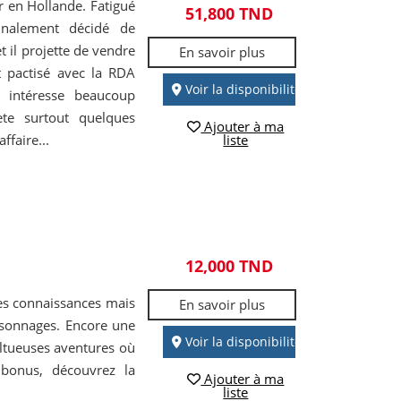
ir en Hollande. Fatigué
51,800 TND
finalement décidé de
t il projette de vendre
En savoir plus
t pactisé avec la RDA
Voir la disponibilité
n intéresse beaucoup
ète surtout quelques
Ajouter à ma
ffaire...
liste
12,000 TND
les connaissances mais
En savoir plus
sonnages. Encore une
Voir la disponibilité
ltueuses aventures où
 bonus, découvrez la
Ajouter à ma
liste