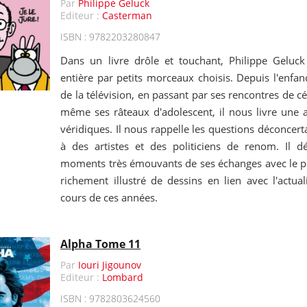
Par
Philippe Geluck
Editeur :
Casterman
ISBN : 9782203280847
Dans un livre drôle et touchant, Philippe Geluc
entière par petits morceaux choisis. Depuis l'enfan
de la télévision, en passant par ses rencontres de cé
même ses râteaux d'adolescent, il nous livre une 
véridiques. Il nous rappelle les questions déconcert
à des artistes et des politiciens de renom. Il d
moments très émouvants de ses échanges avec le pub
richement illustré de dessins en lien avec l'actuali
cours de ces années.
Alpha Tome 11
Par
Iouri Jigounov
Editeur :
Lombard
ISBN : 9782803624560