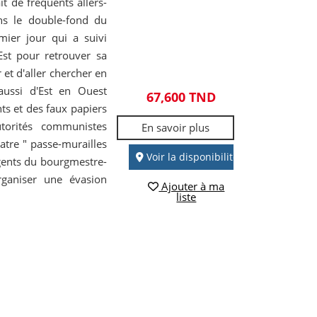
it de fréquents allers-
ans le double-fond du
mier jour qui a suivi
-Est pour retrouver sa
et d'aller chercher en
ussi d'Est en Ouest
67,600 TND
s et des faux papiers
torités communistes
En savoir plus
atre " passe-murailles
Voir la disponibilité
agents du bourgmestre-
ganiser une évasion
Ajouter à ma
liste