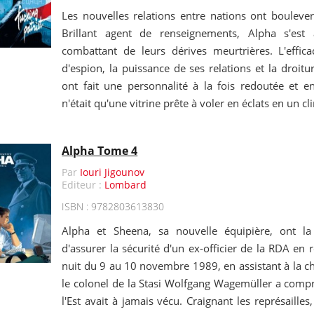
Les nouvelles relations entre nations ont bouleve
Brillant agent de renseignements, Alpha s'est
combattant de leurs dérives meurtrières. L'effic
d'espion, la puissance de ses relations et la droitu
ont fait une personnalité à la fois redoutée et env
n'était qu'une vitrine prête à voler en éclats en un cli
Alpha Tome 4
Par
Iouri Jigounov
Editeur :
Lombard
ISBN : 9782803613830
Alpha et Sheena, sa nouvelle équipière, ont l
d'assurer la sécurité d'un ex-officier de la RDA en 
nuit du 9 au 10 novembre 1989, en assistant à la c
le colonel de la Stasi Wolfgang Wagemüller a compr
l'Est avait à jamais vécu. Craignant les représailles,