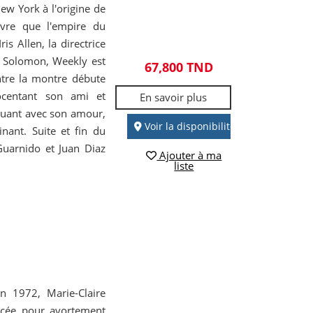
ew York à l'origine de
uvre que l'empire du
s Allen, la directrice
ar Solomon, Weekly est
67,800 TND
ntre la montre débute
ocentant son ami et
En savoir plus
nouant avec son amour,
Voir la disponibilité
nant. Suite et fin du
Guarnido et Juan Diaz
Ajouter à ma
liste
n 1972, Marie-Claire
oncée pour avortement