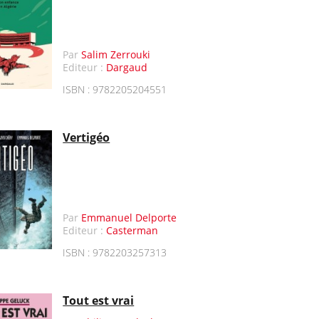
Par
Salim Zerrouki
Editeur :
Dargaud
ISBN : 9782205204551
Vertigéo
Par
Emmanuel Delporte
Editeur :
Casterman
ISBN : 9782203257313
Tout est vrai