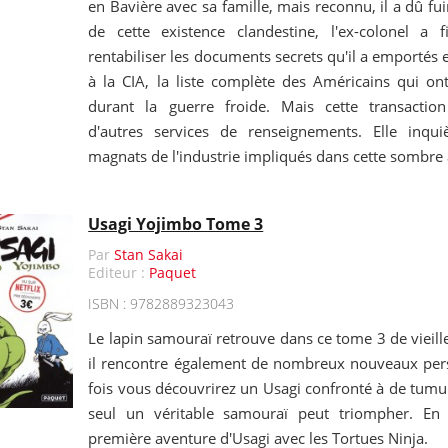
en Bavière avec sa famille, mais reconnu, il a dû fu
de cette existence clandestine, l'ex-colonel a 
rentabiliser les documents secrets qu'il a emportés e
à la CIA, la liste complète des Américains qui on
durant la guerre froide. Mais cette transactio
d'autres services de renseignements. Elle inqui
magnats de l'industrie impliqués dans cette sombre a
Usagi Yojimbo Tome 3
Par
Stan Sakai
Editeur :
Paquet
ISBN : 9782889323043
Le lapin samouraï retrouve dans ce tome 3 de vieil
il rencontre également de nombreux nouveaux per
fois vous découvrirez un Usagi confronté à de tumu
seul un véritable samouraï peut triompher. En
première aventure d'Usagi avec les Tortues Ninja.