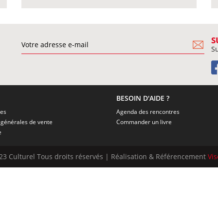
S
Su
BESOIN D'AIDE ?
ies
Agenda des rencontres
Conditions générales de vente
Commander un livre
e
23 Culturel Tous droits réservés | Réalisation & Référencement
Vi