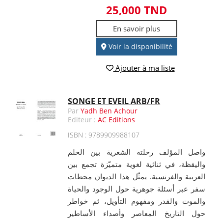
25,000 TND
En savoir plus
Voir la disponibilité
Ajouter à ma liste
SONGE ET EVEIL ARB/FR
Par
Yadh Ben Achour
Editeur :
AC Editions
ISBN : 9789909988107
واصل المؤلف رحلته الشعرية بين الحلم
واليقظة، في ثنائية لغوية متميّزة تجمع بين
العربية والفرنسية. يمثّل هذا الديوان محطات
سفر عبر أسئلة جوهرية حول الوجود والحياة
والموت والقدر ومفهوم التأويل، ثم خواطر
حول التاريخ المعاصر وأصداء الأساطير